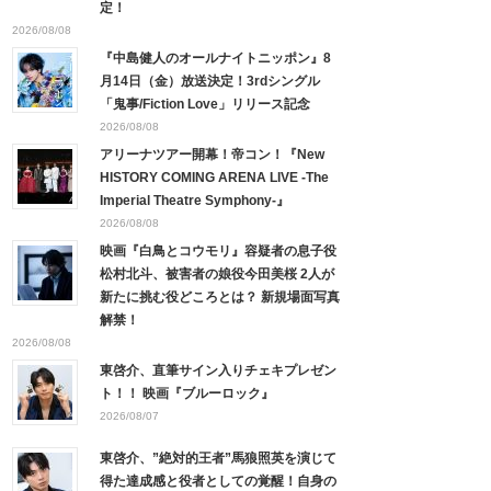
定！
2026/08/08
『中島健人のオールナイトニッポン』8
月14日（金）放送決定！3rdシングル
「鬼事/Fiction Love」リリース記念
2026/08/08
アリーナツアー開幕！帝コン！『New
HISTORY COMING ARENA LIVE -The
Imperial Theatre Symphony-』
2026/08/08
映画『白鳥とコウモリ』容疑者の息子役
松村北斗、被害者の娘役今田美桜 2人が
新たに挑む役どころとは？ 新規場面写真
解禁！
2026/08/08
東啓介、直筆サイン入りチェキプレゼン
ト！！ 映画『ブルーロック』
2026/08/07
東啓介、”絶対的王者”馬狼照英を演じて
得た達成感と役者としての覚醒！自身の