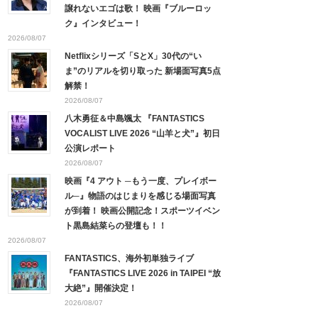
譲れないエゴは歌！ 映画『ブルーロッ
ク』インタビュー！
2026/08/07
Netflixシリーズ「SとX」30代の“い
ま”のリアルを切り取った 新場面写真5点
解禁！
2026/08/07
八木勇征＆中島颯太 『FANTASTICS
VOCALIST LIVE 2026 “山羊と犬”』初日
公演レポート
2026/08/07
映画『4 アウト ─もう一度、プレイボー
ル─』物語のはじまりを感じる場面写真
が到着！ 映画公開記念！スポーツイベン
ト黒島結菜らの登壇も！！
2026/08/07
FANTASTICS、海外初単独ライブ
『FANTASTICS LIVE 2026 in TAIPEI “放
大絶”』開催決定！
2026/08/07