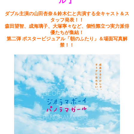
ル 』
ダブル主演の山田杏奈＆鈴木仁と共演する全キャスト＆ス
タッフ発表！！
森田望智、成海璃子、大塚寧々など、個性際立つ実力派俳
優たちが集結！
第二弾 ポスタービジュアル「朝のふたり」＆場面写真解
禁！！