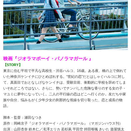
映画『ジオラマボーイ・パノラマガール 』
【STORY】
東京に住む平坦で平凡な高校生・渋谷ハルコ、16歳。ある夜、橋の上で倒れて
いた神奈川ケンイチにひとめぼれする。“世紀の恋”だとはしゃぐハルコに対し
て、真面目でおとなしげなケンイチは、受験目前、衝動的に学校を辞めてしま
いそれどころではない。さらに、勢いでナンパした危険な香りのする女の子・
マユミに夢中になっていく。二人の平行線の恋はどこへ行くのか。友だちや家
族や自分、悩みもがく少年少女の刹那的な視線を切り取った、恋と成長の物
語。
脚本・監督：瀬田なつき
原作：岡崎京子『ジオラマボーイ・パノラマガール』（マガジンハウス刊）
出演：山田杏奈 鈴木仁／滝澤エリカ 若杉凩 平田空 持田唯颯 きいた 遊屋慎太