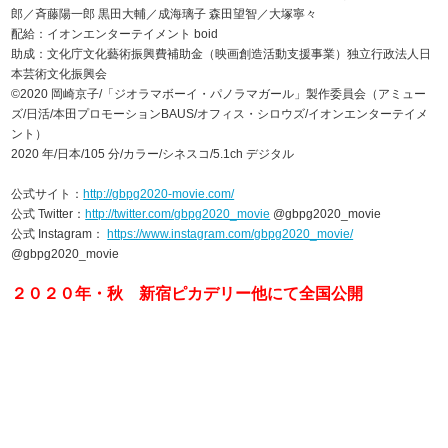
郎／斉藤陽一郎 黒田大輔／成海璃子 森田望智／大塚寧々
配給：イオンエンターテイメント boid
助成：文化庁文化藝術振興費補助金（映画創造活動支援事業）独立行政法人日
本芸術文化振興会
©2020 岡崎京子/「ジオラマボーイ・パノラマガール」製作委員会（アミュー
ズ/日活/本田プロモーションBAUS/オフィス・シロウズ/イオンエンターテイメ
ント）
2020 年/日本/105 分/カラー/シネスコ/5.1ch デジタル
公式サイト：
http://gbpg2020-movie.com/
公式 Twitter：
http://twitter.com/gbpg2020_movie
@gbpg2020_movie
公式 Instagram：
https://www.instagram.com/gbpg2020_movie/
@gbpg2020_movie
２０２０年・秋 新宿ピカデリー他にて全国公開