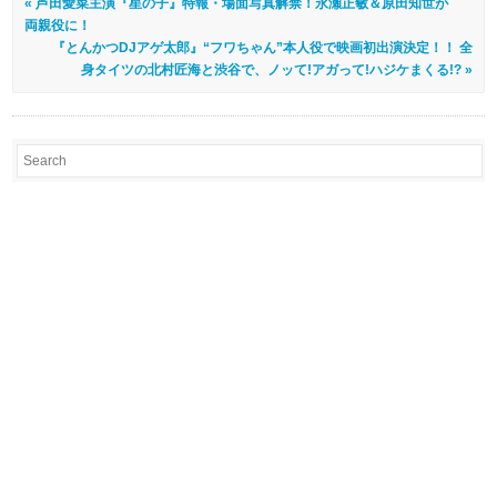
« 芦田愛菜主演『星の子』特報・場面写真解禁！永瀬正敏＆原田知世が
両親役に！
『とんかつDJアゲ太郎』“フワちゃん”本人役で映画初出演決定！！ 全
身タイツの北村匠海と渋谷で、ノッて!アガって!ハジケまくる!? »