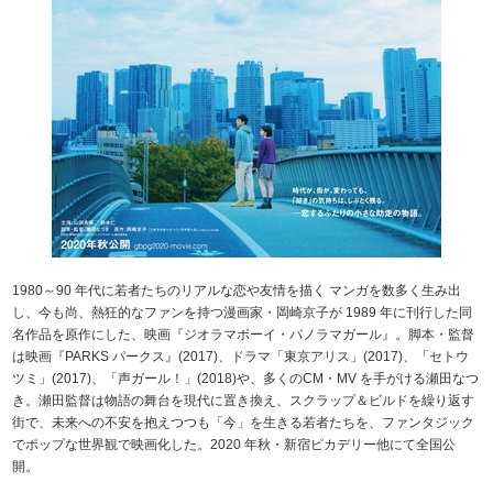
1980～90 年代に若者たちのリアルな恋や友情を描く マンガを数多く生み出
し、今も尚、熱狂的なファンを持つ漫画家・岡崎京子が 1989 年に刊行した同
名作品を原作にした、映画『ジオラマボーイ・パノラマガール』。脚本・監督
は映画『PARKS パークス』(2017)、ドラマ「東京アリス」(2017)、「セトウ
ツミ」(2017)、「声ガール！」(2018)や、多くのCM・MV を手がける瀬田なつ
き。瀬田監督は物語の舞台を現代に置き換え、スクラップ＆ビルドを繰り返す
街で、未来への不安を抱えつつも「今」を生きる若者たちを、ファンタジック
でポップな世界観で映画化した。2020 年秋・新宿ピカデリー他にて全国公
開。