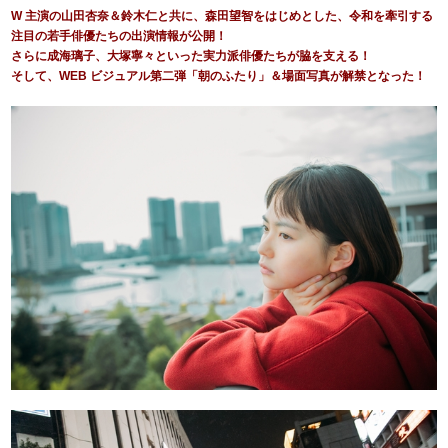
W 主演の山田杏奈＆鈴木仁と共に、森田望智をはじめとした、令和を牽引する
注目の若手俳優たちの出演情報が公開！
さらに成海璃子、大塚寧々といった実力派俳優たちが脇を支える！
そして、WEB ビジュアル第二弾「朝のふたり」＆場面写真が解禁となった！