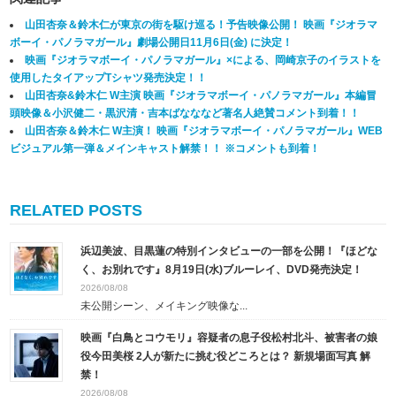
山田杏奈＆鈴木仁が東京の街を駆け巡る！予告映像公開！ 映画『ジオラマ
ボーイ・パノラマガール』劇場公開日11月6日(金) に決定！
映画『ジオラマボーイ・パノラマガール』
×
による、岡崎京子のイラストを
使用したタイアップTシャツ発売決定！！
山田杏奈&鈴木仁 W主演 映画『ジオラマボーイ・パノラマガール』本編冒
頭映像＆小沢健二・黒沢清・吉本ばなななど著名人絶賛コメント到着！！
山田杏奈＆鈴木仁 W主演！ 映画『ジオラマボーイ・パノラマガール』WEB
ビジュアル第一弾＆メインキャスト解禁！！ ※コメントも到着！
RELATED POSTS
浜辺美波、目黒蓮の特別インタビューの一部を公開！『ほどな
く、お別れです』8月19日(水)ブルーレイ、DVD発売決定！
2026/08/08
未公開シーン、メイキング映像な...
映画『白鳥とコウモリ』容疑者の息子役松村北斗、被害者の娘
役今田美桜 2人が新たに挑む役どころとは？ 新規場面写真 解
禁！
2026/08/08