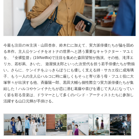
今最も注目のＷ主演・山田杏奈、鈴木仁に加えて、実力派俳優たちが脇を固め
る本作。主人公ケンイチをオトナの世界へと誘う重要なキャラクター・マユミ
を、『全裸監督』(19/Netflix)で注目を集めた森田望智が熱演。その他、滝澤エ
リカ、若杉凩、きいた、 遊屋慎太郎といった次世代を担う若手俳優たちが勢揃
い。さらに、ケンイチをぶっきらぼうにも優しく支える姉・サカエ役に成海璃
子、もう一人の主人公ハルコに時に厳しくもそっと寄り添う母・フユミ役に大
塚寧々が出演する他、斉藤陽一郎、黒田大輔ら個性際立つ実力派俳優たちが集
結した！ハルコやケンイチたちが恋に潜む葛藤や喜びを通じて大人になってい
く姿を彩る音楽は、ドラマーとして多くのバンド・アーティストたちに参加し
活躍する山口元輝が手掛ける。