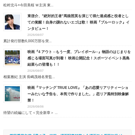
松村北斗×今田美桜 Ｗ主演 東...
東啓介、”絶対的王者”馬狼照英を演じて得た達成感と役者とし
ての覚醒！自身の譲れないエゴは歌！ 映画『ブルーロック』イ
ンタビュー！
2026/08/07
累計発行部数6,000万部を突...
映画『4 アウト ─もう一度、プレイボール─』物語のはじまりを
感じる場面写真が到着！ 映画公開記念！スポーツイベント黒島
結菜らの登壇も！！
2026/08/07
相葉雅紀 主演 長嶋茂雄名誉監...
映画『マッチング TRUE LOVE』「あの恋愛リアリティーショ
ーみたいな予告を、本気で作りました。」恋リア風特別映像解
禁！
2026/08/06
待望の続編にして＜完全新章＞ ...