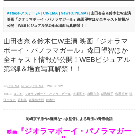
Astage-アステージ-
|
CINEMA
|
News(CINEMA)
| 山田杏奈＆鈴木仁W主演
映画『ジオラマボーイ・パノラマガール』森田望智ほか全キャスト情報が
公開！WEBビジュアル第2弾＆場面写真解禁！！
山田杏奈＆鈴木仁W主演 映画『ジオラマ
ボーイ・パノラマガール』森田望智ほか
全キャスト情報が公開！WEBビジュアル
第2弾＆場面写真解禁！！
IN
CINEMA
,
NEWS(CINEMA)
· 2020/07/21
TAGS:
きいた
,
ジオラマボーイ・パノラマガール
,
大塚寧々
,
山田杏奈
,
成海璃子
,
森田望智
,
滝
澤エリカ
,
若杉凩
,
遊屋慎太郎
,
鈴木仁
岡崎京子原作×瀬田なつき監督による珠玉の青春物語
『ジオラマボーイ・パノラマガー
映画