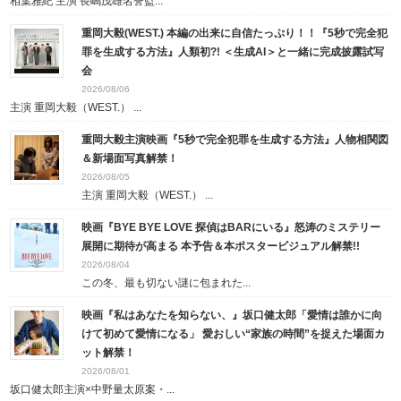
相葉雅紀 主演 長嶋茂雄名誉監...
重岡大毅(WEST.) 本編の出来に自信たっぷり！！『5秒で完全犯
罪を生成する方法』人類初?! ＜生成AI＞と一緒に完成披露試写
会
2026/08/06
主演 重岡大毅（WEST.） ...
重岡大毅主演映画『5秒で完全犯罪を生成する方法』人物相関図
＆新場面写真解禁！
2026/08/05
主演 重岡大毅（WEST.） ...
映画『BYE BYE LOVE 探偵はBARにいる』怒涛のミステリー
展開に期待が高まる 本予告＆本ポスタービジュアル解禁!!
2026/08/04
この冬、最も切ない謎に包まれた...
映画『私はあなたを知らない、』坂口健太郎「愛情は誰かに向
けて初めて愛情になる」 愛おしい“家族の時間”を捉えた場面カ
ット解禁！
2026/08/01
坂口健太郎主演×中野量太原案・...