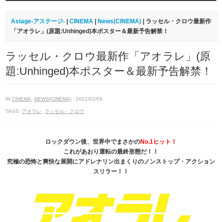
Astage-アステージ-
|
CINEMA
|
News(CINEMA)
| ラッセル・クロウ最新作
「アオラレ」(原題:Unhinged)本ポスター＆最新予告解禁！
ラッセル・クロウ最新作「アオラレ」(原
題:Unhinged)本ポスター＆最新予告解禁！
IN
CINEMA
,
NEWS(CINEMA)
· 2021/02/09
TAGS:
アオラレ
,
ラッセル・クロウ
ロックダウン後、世界中でまさかの
No.1ヒット！
これがあおり運転の最終形態だ！！
究極の恐怖と爽快な展開にアドレナリン出まくりのノンストップ・アクション
スリラー！！