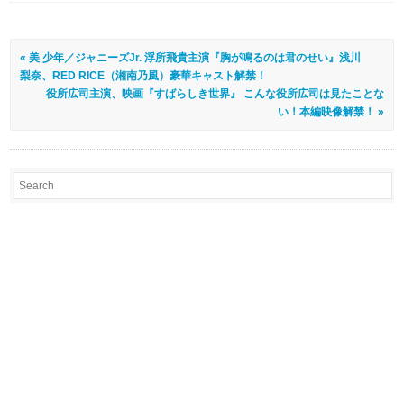
« 美 少年／ジャニーズJr. 浮所飛貴主演『胸が鳴るのは君のせい』浅川
梨奈、RED RICE（湘南乃風）豪華キャスト解禁！
役所広司主演、映画『すばらしき世界』 こんな役所広司は見たことな
い！本編映像解禁！ »