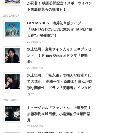
が到着！ 映画公開記念！スポーツイベン
ト黒島結菜らの登壇も！！
2026/08/07
FANTASTICS、海外初単独ライブ
『FANTASTICS LIVE 2026 in TAIPEI “放
大絶”』開催決定！
2026/08/07
水上恒司、直筆サイン入りチェキプレゼ
ント！！ Prime Originalドラマ『犯罪
者』
2026/08/06
水上恒司、「松永組」で掴んだ役者とし
ての進化！ 高橋一生・斎藤工と育んだ特
別な関係性 ドラマ『犯罪者』インタビ
ュー！
2026/08/06
ミュージカル『ファントム』上演決定！
加藤和樹＆城田優、小南満佑子&飯田栞
月
2026/08/06