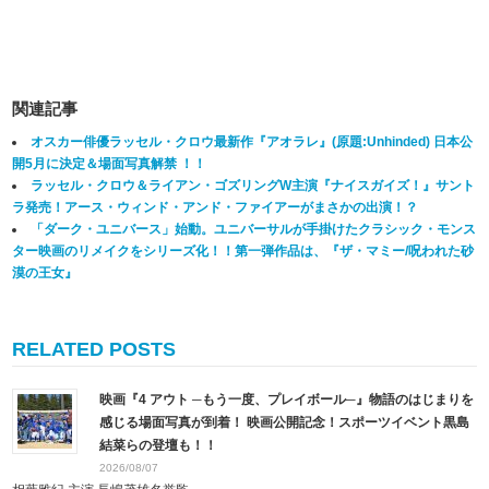
関連記事
オスカー俳優ラッセル・クロウ最新作『アオラレ』(原題:Unhinded) 日本公
開5月に決定＆場面写真解禁 ！！
ラッセル・クロウ＆ライアン・ゴズリングW主演『ナイスガイズ！』サント
ラ発売！アース・ウィンド・アンド・ファイアーがまさかの出演！？
「ダーク・ユニバース」始動。ユニバーサルが手掛けたクラシック・モンス
ター映画のリメイクをシリーズ化！！第一弾作品は、『ザ・マミー/呪われた砂
漠の王女』
RELATED POSTS
映画『4 アウト ─もう一度、プレイボール─』物語のはじまりを
感じる場面写真が到着！ 映画公開記念！スポーツイベント黒島
結菜らの登壇も！！
2026/08/07