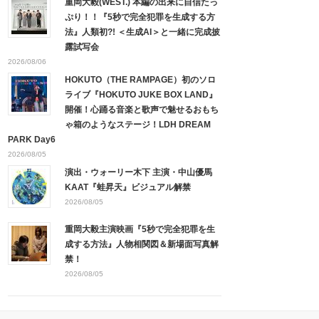
重岡大毅(WEST.) 本編の出来に自信たっ
ぷり！！『5秒で完全犯罪を生成する方
法』人類初?! ＜生成AI＞と一緒に完成披
露試写会
2026/08/06
HOKUTO（THE RAMPAGE）初のソロ
ライブ『HOKUTO JUKE BOX LAND』
開催！心踊る音楽と歌声で魅せるおもち
ゃ箱のようなステージ！LDH DREAM
PARK Day6
2026/08/05
演出・ウォーリー木下 主演・中山優馬
KAAT『蛙昇天』ビジュアル解禁
2026/08/05
重岡大毅主演映画『5秒で完全犯罪を生
成する方法』人物相関図＆新場面写真解
禁！
2026/08/05