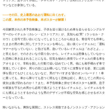
トリアス。息子カイル役に『チャイルド・プレイ』(19)のガブリエル・ベイト
マンなどが参加している。
――その日、史上最悪のあおり運転に出くわす。
この度、本作の本予告映像、本ポスターが解禁！
今回解禁された本予告映像は、子供を送り届けるため車を走らせるシングルマ
ザーのレイチェル（カレン・ピストリアス）が、見知らぬ“男”（ラッセル・ク
ロウ）と信号で言い合いになってしまうところから始まる。青信号でも停車し
たままの男の車に対してクラクションを鳴らし、追い抜くレイチェルに「運転
マナーがなっていない」と告げる男。急いでいるレイチェルは「わざとよ。」
と答えるが、そのささいな小競り合いから、レイチェルは想像もしていなかっ
た恐怖に巻き込まれることになる。狂気を秘めた表情でレイチェルの乗る車を
アオりまくり、常軌を脱した行動で追い詰めていく男。他にも相手構わず車で
突進していく姿や、周りの目にはお構いなしで次々に攻撃をする姿、更には銃
弾を受けてもびくともしないなど、男の”ヤバすぎる”姿のオンパレード！！車
に乗っても、車から降りても息つく間もなく恐怖は続く。果たしてこの男から
彼女は逃げ切れるのか！？また、本予告映像と併せて本ポスターも解禁。息子
や家族を守るため男から必死で逃げようとするレイチェルと、レイチェルを今
にも捕えようとするかのような男のデザインが不穏な空気を感じさせるポスタ
ーとなっている。
怖いながらも、爽快な展開に、ストレス発散できるノンストップ・アクション