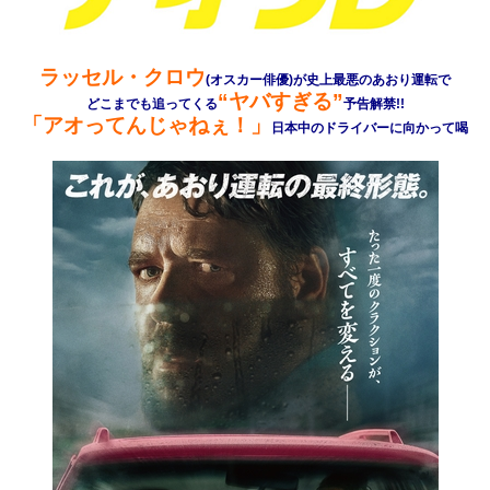
ラッセル・クロウ
(オスカー俳優)が史上最悪のあおり運転で
“ヤバすぎる”
どこまでも追ってくる
予告解禁!!
「アオってんじゃねぇ！」
日本中のドライバーに向かって喝