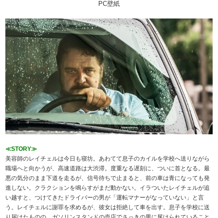
PC壁紙
≪STORY≫
美容師のレイチェルは今日も寝坊。あわてて息子のカイルを学校へ送りながら
職場へと向かうが、高速道路は大渋滞。度重なる遅刻に、ついに首となる。最
悪の気分のまま下道を走るが、信号待ちで止まると、前の車は青になっても発
進しない。クラクションを鳴らすがまだ動かない。イラついたレイチェルが追
い越すと、つけてきたドライバーの男が「運転マナーがなっていない」と言
う。レイチェルに謝罪を求めるが、彼女は拒絶して車を出す。息子を学校に送
り届けたものの、ガソリンスタンドの売店でさっきの男に尾けられていること