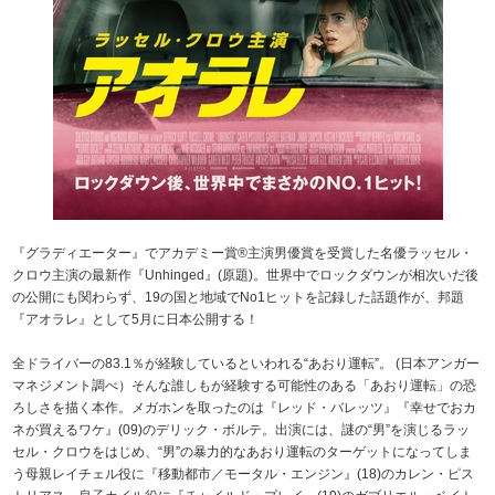
『グラディエーター』でアカデミー賞®主演男優賞を受賞した名優ラッセル・
クロウ主演の最新作『Unhinged』(原題)。世界中でロックダウンが相次いだ後
の公開にも関わらず、19の国と地域でNo1ヒットを記録した話題作が、邦題
『アオラレ』として5月に日本公開する！
全ドライバーの83.1％が経験しているといわれる“あおり運転”。 (日本アンガー
マネジメント調べ）そんな誰しもが経験する可能性のある「あおり運転」の恐
ろしさを描く本作。メガホンを取ったのは『レッド・バレッツ』『幸せでおカ
ネが買えるワケ』(09)のデリック・ボルテ。出演には、謎の“男”を演じるラッ
セル・クロウをはじめ、“男”の暴力的なあおり運転のターゲットになってしま
う母親レイチェル役に『移動都市／モータル・エンジン』(18)のカレン・ピス