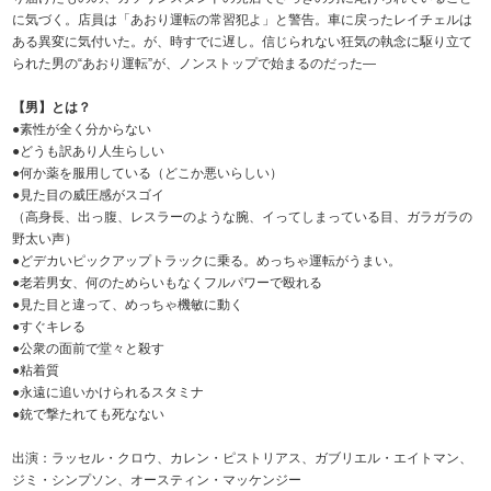
に気づく。店員は「あおり運転の常習犯よ」と警告。車に戻ったレイチェルは
ある異変に気付いた。が、時すでに遅し。信じられない狂気の執念に駆り立て
られた男の“あおり運転”が、ノンストップで始まるのだった―
【男】とは？
●素性が全く分からない
●どうも訳あり人生らしい
●何か薬を服用している（どこか悪いらしい）
●見た目の威圧感がスゴイ
（高身長、出っ腹、レスラーのような腕、イってしまっている目、ガラガラの
野太い声）
●どデカいピックアップトラックに乗る。めっちゃ運転がうまい。
●老若男女、何のためらいもなくフルパワーで殴れる
●見た目と違って、めっちゃ機敏に動く
●すぐキレる
●公衆の面前で堂々と殺す
●粘着質
●永遠に追いかけられるスタミナ
●銃で撃たれても死なない
出演：ラッセル・クロウ、カレン・ピストリアス、ガブリエル・エイトマン、
ジミ・シンプソン、オースティン・マッケンジー