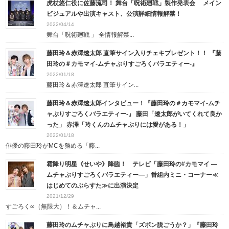
虎杖悠仁役に佐藤流司！ 舞台「呪術廻戦」製作発表会 メイン
ビジュアルや出演キャスト、公演詳細情報解禁！
2022/04/14
舞台「呪術廻戦 」 全情報解禁...
藤田玲＆赤澤遼太郎 直筆サイン入りチェキプレゼント！！ 『藤
田玲の＃カモマイ‐ムチャぶりすごろくバラエティー‐』
2022/01/18
藤田玲＆赤澤遼太郎 直筆サイン...
藤田玲＆赤澤遼太郎インタビュー！『藤田玲の＃カモマイ‐ムチ
ャぶりすごろくバラエティー‐』 藤田「遼太郎がいてくれて良か
った」 赤澤「玲くんのムチャぶりには愛がある！」
2022/01/18
俳優の藤田玲がMCを務める「藤...
霜降り明星《せいや》降臨！ テレビ「藤田玲の#カモマイ ―
ムチャぶりすごろくバラエティー―」番組内ミニ・コーナー≪
はじめてのぶらすた≫に出演決定
2021/12/29
すごろく∞（無限大）！＆ムチャ...
藤田玲のムチャぶりに鳥越裕貴「ズボン脱ごうか？」『藤田玲