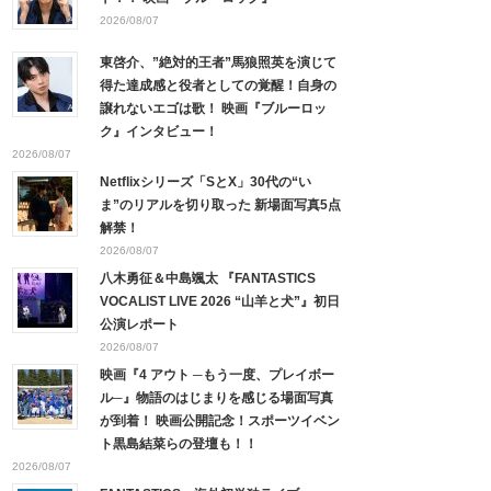
2026/08/07
東啓介、”絶対的王者”馬狼照英を演じて
得た達成感と役者としての覚醒！自身の
譲れないエゴは歌！ 映画『ブルーロッ
ク』インタビュー！
2026/08/07
Netflixシリーズ「SとX」30代の“い
ま”のリアルを切り取った 新場面写真5点
解禁！
2026/08/07
八木勇征＆中島颯太 『FANTASTICS
VOCALIST LIVE 2026 “山羊と犬”』初日
公演レポート
2026/08/07
映画『4 アウト ─もう一度、プレイボー
ル─』物語のはじまりを感じる場面写真
が到着！ 映画公開記念！スポーツイベン
ト黒島結菜らの登壇も！！
2026/08/07