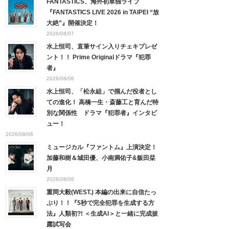
FANTASTICS、海外初単独ライブ
『FANTASTICS LIVE 2026 in TAIPEI “放
大絶”』開催決定！
2026/08/07
水上恒司、直筆サイン入りチェキプレゼ
ント！！ Prime Originalドラマ『犯罪
者』
2026/08/06
水上恒司、「松永組」で掴んだ役者とし
ての進化！ 高橋一生・斎藤工と育んだ特
別な関係性 ドラマ『犯罪者』インタビ
ュー！
2026/08/06
ミュージカル『ファントム』上演決定！
加藤和樹＆城田優、小南満佑子&飯田栞
月
2026/08/06
重岡大毅(WEST.) 本編の出来に自信たっ
ぷり！！『5秒で完全犯罪を生成する方
法』人類初?! ＜生成AI＞と一緒に完成披
露試写会