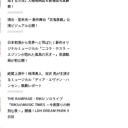
成する方法』人物相関図＆新場面写真解
禁！
2026/08/05
演出・堂本光一 新作舞台『百鬼夜鏡』公
演ビジュアル公開！
2026/08/05
日本初演から世界へと羽ばたく新作オリ
ジナルミュージカル『二コラ・テスラ ～
エジソンが恐れた孤高の天才～』音源動
画が初公開！
絶賛上演中！柿澤勇人、吉沢 亮が主演す
るミュージカル「ディア・エヴァン・ハ
ンセン」観劇レポート
2026/08/04
THE RAMPAGE・RIKU ソロライブ
『RIKUのMUSIC TIMES ～今夜限りの特
別な夜～』開催！LDH DREAM PARK 5
日目