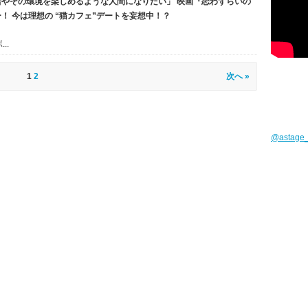
やその環境を楽しめるような人間になりたい」 映画『恋わずらいの
！ 今は理想の “猫カフェ”デートを妄想中！？
..
1
2
次へ »
@astag