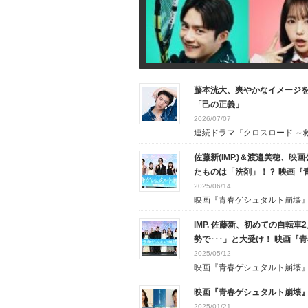
藤本洸大、爽やかなイメージを
「己の正義」
2026/07/07
連続ドラマ『クロスロード ～救.
佐藤新(IMP.)＆渡邉美穂、
たものは「洗剤」！？ 映画『
2025/06/14
映画『青春ゲシュタルト崩壊』の
IMP. 佐藤新、初めての自転
勢で･･･」と大受け！ 映画
2025/05/12
映画『青春ゲシュタルト崩壊』の
映画『青春ゲシュタルト崩壊
2025/01/21