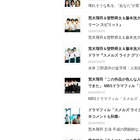
壊れそうな私を、“あなた”が変..
荒木飛羽＆曽野舜太＆藤本洸大
リーン スピリット』
2024/10/25
荒木飛羽＆曽野舜太＆藤本洸大 .
荒木飛羽＆曽野舜太＆藤本洸
ドラマ『スメルズ ライク グリ
2024/10/25
永井 三郎原作の金字塔・人気漫.
荒木飛羽「この作品が色んな人
できた」 MBSドラマフィル「
2024/09/15
MBSドラマフィル「スメルズ ..
ドラマフィル「スメルズ ライ
※コメントも到着♪
2024/09/01
荒木飛羽 主演 平成の閉鎖的な..