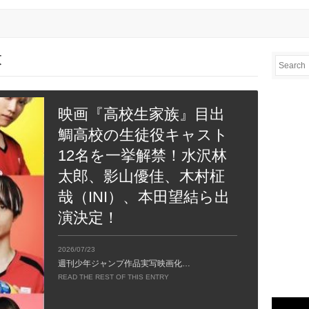
大
映画『高校生家族』目出
鯛高校の生徒役キャスト
12名を一挙解禁！水沢林
太郎、影山優佳、木村柾
哉（INI）、本田望結ら出
演決定！
2026/07/23
週刊少年ジャンプ作品実写映画化…
READ THE REST OF THIS ENTRY