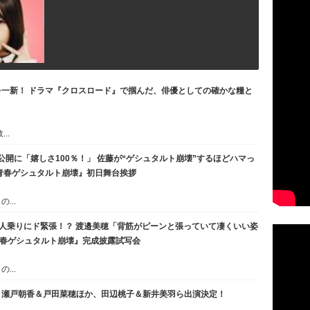
一新！ ドラマ『クロスロード』で掴んだ、俳優としての確かな糧と
..
映画公開に「嬉しさ100％！」 佐藤が“ゲシュタルト崩壊”するほどハマっ
青春ゲシュタルト崩壊』初日舞台挨拶
...
車2人乗りにド緊張！？ 渡邉美穂「背筋がピーンと張っていて凄くいい姿
『青春ゲシュタルト崩壊』完成披露試写会
...
』瀬戸朝香＆戸田菜穂ほか、田辺桃子＆新井美羽ら出演決定！