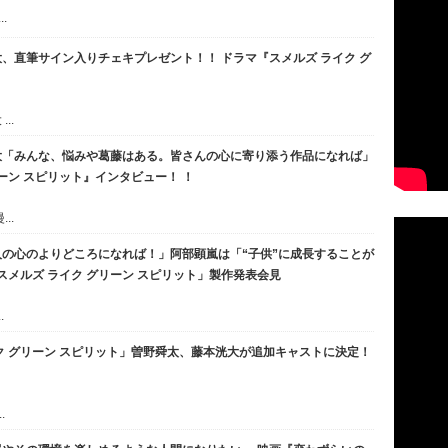
.
、直筆サイン入りチェキプレゼント！！ ドラマ『スメルズ ライク グ
..
大「みんな、悩みや葛藤はある。皆さんの心に寄り添う作品になれば」
ーン スピリット』インタビュー！ ！
..
の心のよりどころになれば！」阿部顕嵐は「“子供”に成長することが
スメルズ ライク グリーン スピリット」製作発表会見
.
ク グリーン スピリット」曽野舜太、藤本洸大が追加キャストに決定！
.