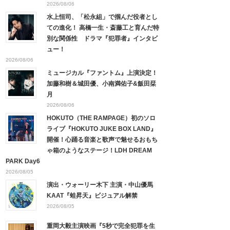
2026/08/06
水上恒司、「松永組」で掴んだ役者とし
ての進化！ 高橋一生・斎藤工と育んだ特
別な関係性 ドラマ『犯罪者』インタビ
ュー！
2026/08/06
ミュージカル『ファントム』上演決定！
加藤和樹＆城田優、小南満佑子&飯田栞
月
2026/08/06
HOKUTO（THE RAMPAGE）初のソロ
ライブ『HOKUTO JUKE BOX LAND』
開催！心踊る音楽と歌声で魅せるおもち
ゃ箱のようなステージ！LDH DREAM
PARK Day6
2026/08/05
演出・ウォーリー木下 主演・中山優馬
KAAT『蛙昇天』ビジュアル解禁
2026/08/05
重岡大毅主演映画『5秒で完全犯罪を生