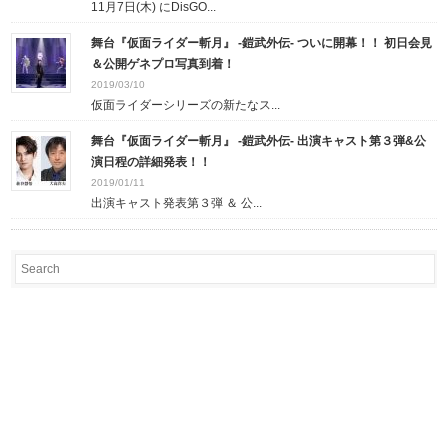
11月7日(木) にDisGO...
舞台『仮面ライダー斬月』 -鎧武外伝- ついに開幕！！ 初日会見
＆公開ゲネプロ写真到着！
2019/03/10
仮面ライダーシリーズの新たなス...
舞台『仮面ライダー斬月』 -鎧武外伝- 出演キャスト第３弾&公
演日程の詳細発表！！
2019/01/11
出演キャスト発表第３弾 ＆ 公...