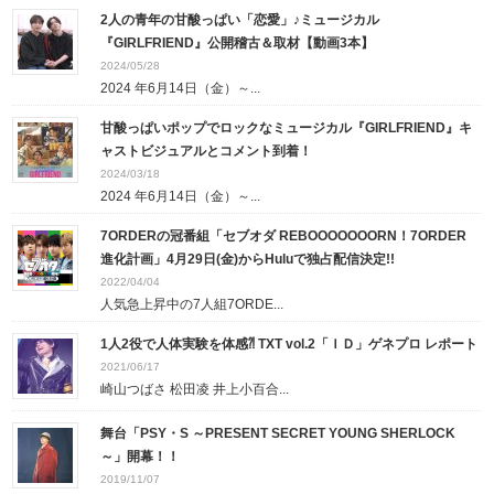
2人の青年の甘酸っぱい「恋愛」♪ミュージカル
『GIRLFRIEND』公開稽古＆取材【動画3本】
2024/05/28
2024 年6月14日（金）～...
甘酸っぱいポップでロックなミュージカル『GIRLFRIEND』キ
ャストビジュアルとコメント到着！
2024/03/18
2024 年6月14日（金）～...
7ORDERの冠番組「セブオダ REBOOOOOOORN！7ORDER
進化計画」4月29日(金)からHuluで独占配信決定!!
2022/04/04
人気急上昇中の7人組7ORDE...
1人2役で人体実験を体感⁈ TXT vol.2「ＩＤ」ゲネプロ レポート
2021/06/17
崎山つばさ 松田凌 井上小百合...
舞台「PSY・S ～PRESENT SECRET YOUNG SHERLOCK
～」開幕！！
2019/11/07