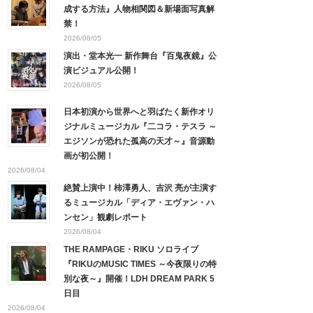
成する方法』人物相関図＆新場面写真解
禁！
2026/08/05
演出・堂本光一 新作舞台『百鬼夜鏡』公
演ビジュアル公開！
2026/08/05
日本初演から世界へと羽ばたく新作オリ
ジナルミュージカル『二コラ・テスラ ～
エジソンが恐れた孤高の天才～』音源動
画が初公開！
2026/08/04
絶賛上演中！柿澤勇人、吉沢 亮が主演す
るミュージカル「ディア・エヴァン・ハ
ンセン」観劇レポート
2026/08/04
THE RAMPAGE・RIKU ソロライブ
『RIKUのMUSIC TIMES ～今夜限りの特
別な夜～』開催！LDH DREAM PARK 5
日目
2026/08/04