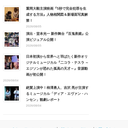
重岡大毅主演映画『5秒で完全犯罪を生
成する方法』人物相関図＆新場面写真解
禁！
2026/08/05
演出・堂本光一 新作舞台『百鬼夜鏡』公
演ビジュアル公開！
2026/08/05
日本初演から世界へと羽ばたく新作オリ
ジナルミュージカル『二コラ・テスラ ～
エジソンが恐れた孤高の天才～』音源動
画が初公開！
2026/08/04
絶賛上演中！柿澤勇人、吉沢 亮が主演す
るミュージカル「ディア・エヴァン・ハ
ンセン」観劇レポート
2026/08/04