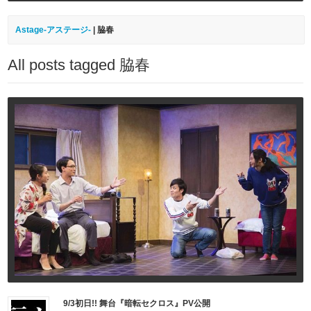
Astage-アステージ-
|
脇春
All posts tagged 脇春
9/3初日!! 舞台『暗転セクロス』PV公開