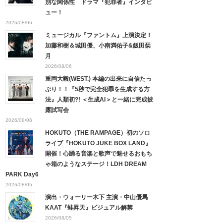
別な関係性 ドラマ『犯罪者』インタビ
ュー！
2026/08/06
ミュージカル『ファントム』上演決定！
加藤和樹＆城田優、小南満佑子&飯田栞
月
2026/08/06
重岡大毅(WEST.) 本編の出来に自信たっ
ぷり！！『5秒で完全犯罪を生成する方
法』人類初?! ＜生成AI＞と一緒に完成披
露試写会
2026/08/06
HOKUTO（THE RAMPAGE）初のソロ
ライブ『HOKUTO JUKE BOX LAND』
開催！心踊る音楽と歌声で魅せるおもち
ゃ箱のようなステージ！LDH DREAM
PARK Day6
2026/08/05
演出・ウォーリー木下 主演・中山優馬
KAAT『蛙昇天』ビジュアル解禁
2026/08/05