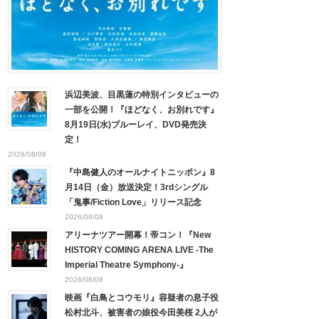
浜辺美波、目黒蓮の特別インタビューの
一部を公開！『ほどなく、お別れです』
8月19日(水)ブルーレイ、DVD発売決
定！
2026/08/08
『中島健人のオールナイトニッポン』8
月14日（金）放送決定！3rdシングル
「鬼事/Fiction Love」リリース記念
2026/08/08
アリーナツアー開幕！帝コン！『New
HISTORY COMING ARENA LIVE -The
Imperial Theatre Symphony-』
2026/08/08
映画『白鳥とコウモリ』容疑者の息子役
松村北斗、被害者の娘役今田美桜 2人が