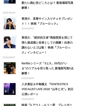
新たに挑む役どころとは？ 新規場面写真
解禁！
2026/08/08
東啓介、直筆サイン入りチェキプレゼン
ト！！ 映画『ブルーロック』
2026/08/07
東啓介、”絶対的王者”馬狼照英を演じて
得た達成感と役者としての覚醒！自身の
譲れないエゴは歌！ 映画『ブルーロッ
ク』インタビュー！
2026/08/07
Netflixシリーズ「SとX」30代の“い
ま”のリアルを切り取った 新場面写真5点
解禁！
2026/08/07
八木勇征＆中島颯太 『FANTASTICS
VOCALIST LIVE 2026 “山羊と犬”』初日
公演レポート
2026/08/07
映画『4 アウト ─もう一度、プレイボー