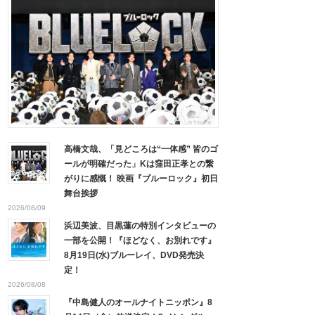
高橋文哉、「見どころは“一体感” 皆のゴ
ールが明確だった」Kは窪田正孝との繋
がりに感慨！ 映画『ブルーロック』初日
舞台挨拶
2026/08/09
浜辺美波、目黒蓮の特別インタビューの
一部を公開！『ほどなく、お別れです』
8月19日(水)ブルーレイ、DVD発売決
定！
2026/08/08
『中島健人のオールナイトニッポン』8