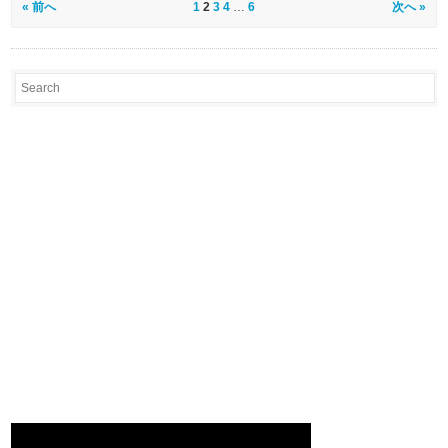
« 前へ
1
2
3
4
…
6
次へ »