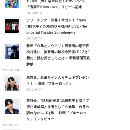
月14日（金）放送決定！3rdシングル
「鬼事/Fiction Love」リリース記念
2026/08/08
アリーナツアー開幕！帝コン！『New
HISTORY COMING ARENA LIVE -The
Imperial Theatre Symphony-』
2026/08/08
映画『白鳥とコウモリ』容疑者の息子役
松村北斗、被害者の娘役今田美桜 2人が
新たに挑む役どころとは？ 新規場面写真
解禁！
2026/08/08
東啓介、直筆サイン入りチェキプレゼン
ト！！ 映画『ブルーロック』
2026/08/07
東啓介、”絶対的王者”馬狼照英を演じて
得た達成感と役者としての覚醒！自身の
譲れないエゴは歌！ 映画『ブルーロッ
ク』インタビュー！
2026/08/07