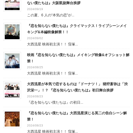
ない僕たちは』大阪凱旋舞台挨拶
2024/09/19
この夏、6 人の“本気の恋”が...
『恋を知らない僕たちは』クライマックス！ライブシーンメイ
キング&本編映像解禁！！
2024/09/02
大西流星 映画初主演！！ 窪塚...
映画『恋を知らない僕たちは』メイキング映像&オフショット解
禁！
2024/08/25
大西流星 映画初主演！！ 窪塚...
大西流星が本気で恋するものは「ドーナツ！」 猪狩蒼弥は「渋
沢栄一」！？ 『恋を知らない僕たちは』初日舞台挨拶
2024/08/23
『恋を知らない僕たちは』の初日...
『恋を知らない僕たちは』大西流星演じる英二の告白シーン解
禁！
2024/08/23
大西流星 映画初主演！！ 窪塚...