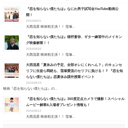
『恋を知らない僕たちは』なにわ男子試写会YouTube動画公
開！
2024/08/21
大西流星 映画初主演！！ 窪塚...
『恋を知らない僕たちは』猪狩蒼弥、ギター練習中のメイキン
グ映像解禁！！
2024/08/20
大西流星 映画初主演！！ 窪塚...
大西流星「夏休みの予定、全部オレにくれへん？」のキュンセ
リフに生徒ら悶絶も、窪塚愛流のセリフに負ける！？ 『恋を知
らない僕たちは』恋夏休み課外授業イベント
2024/08/15
映画『恋を知らない僕たちは』の...
『恋を知らない僕たちは』360度定点カメラで撮影！スペシャル
ムービー解禁&入場者プレゼント情報も！
2024/08/12
大西流星 映画初主演！！ 窪塚...