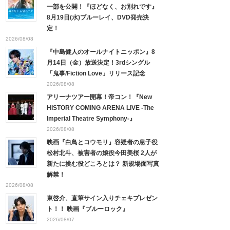
一部を公開！『ほどなく、お別れです』
8月19日(水)ブルーレイ、DVD発売決
定！
2026/08/08
『中島健人のオールナイトニッポン』8
月14日（金）放送決定！3rdシングル
「鬼事/Fiction Love」リリース記念
2026/08/08
アリーナツアー開幕！帝コン！『New
HISTORY COMING ARENA LIVE -The
Imperial Theatre Symphony-』
2026/08/08
映画『白鳥とコウモリ』容疑者の息子役
松村北斗、被害者の娘役今田美桜 2人が
新たに挑む役どころとは？ 新規場面写真
解禁！
2026/08/08
東啓介、直筆サイン入りチェキプレゼン
ト！！ 映画『ブルーロック』
2026/08/07