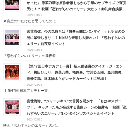
かった」 原菜乃華は原作者藤ももから手紙のサプライズで有頂
天に！？ 映画『恋わずらいのエリー』大ヒット御礼舞台挨拶
2024/03/29
＃妄想の中だけだと思ってたのに...
宮世琉弥、今の気持ちは「無事公開にバンザイ！」も明日の公
開に緊張しきり！？ NiziUも登場し大賑わい！ 『恋わずらいの
エリー』前夜祭イベント
2024/03/14
『恋わずらいのエリー』の前夜祭...
【第47回日本アカデミー賞】 新人俳優賞のアイナ・ジ・エン
ド、桜田ひより、原菜乃華、福原遥、市川染五郎、黒川想矢、
高橋文哉、柊木陽太らがレッドカーペットに登場！
2024/03/08
【 第47回 ⽇本アカデミー賞...
宮世琉弥、“ジャージキス”の苦労を明かす！「もはやスポー
ツ！」 キャストたちが妄想する告白シーンの披露も！ 映画『恋
わずらいのエリー』バレンタイン♡スペシャルイベント
2024/02/15
映画『恋わずらいのエリー』のバ...