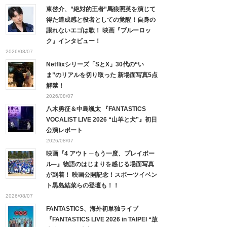
東啓介、”絶対的王者”馬狼照英を演じて
得た達成感と役者としての覚醒！自身の
譲れないエゴは歌！ 映画『ブルーロッ
ク』インタビュー！
2026/08/07
Netflixシリーズ「SとX」30代の“い
ま”のリアルを切り取った 新場面写真5点
解禁！
2026/08/07
八木勇征＆中島颯太 『FANTASTICS
VOCALIST LIVE 2026 “山羊と犬”』初日
公演レポート
2026/08/07
映画『4 アウト ─もう一度、プレイボー
ル─』物語のはじまりを感じる場面写真
が到着！ 映画公開記念！スポーツイベン
ト黒島結菜らの登壇も！！
2026/08/07
FANTASTICS、海外初単独ライブ
『FANTASTICS LIVE 2026 in TAIPEI “放