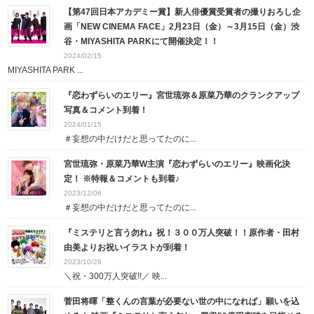
【第47回日本アカデミー賞】新人俳優賞受賞者の撮りおろし企
画「NEW CINEMA FACE」2月23日（金）～3月15日（金）渋
谷・MIYASHITA PARKにて開催決定！！
2024/02/15
MIYASHITA PARK ...
『恋わずらいのエリー』宮世琉弥＆原菜乃華のクランクアップ
写真＆コメント到着！
2024/01/15
＃妄想の中だけだと思ってたのに...
宮世琉弥・原菜乃華W主演『恋わずらいのエリー』映画化決
定！ ※特報＆コメントも到着♪
2023/12/06
＃妄想の中だけだと思ってたのに...
『ミステリと言う勿れ』祝！３００万人突破！！原作者・田村
由美よりお祝いイラストが到着！
2023/10/28
＼祝・300万人突破!!／ 映...
菅田将暉「整くんの言葉が必要ない世の中になれば」願いを込