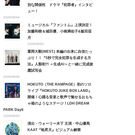
別な関係性 ドラマ『犯罪者』インタビ
ュー！
2026/08/06
ミュージカル『ファントム』上演決定！
加藤和樹＆城田優、小南満佑子&飯田栞
月
2026/08/06
重岡大毅(WEST.) 本編の出来に自信たっ
ぷり！！『5秒で完全犯罪を生成する方
法』人類初?! ＜生成AI＞と一緒に完成披
露試写会
2026/08/06
HOKUTO（THE RAMPAGE）初のソロ
ライブ『HOKUTO JUKE BOX LAND』
開催！心踊る音楽と歌声で魅せるおもち
ゃ箱のようなステージ！LDH DREAM
PARK Day6
2026/08/05
演出・ウォーリー木下 主演・中山優馬
KAAT『蛙昇天』ビジュアル解禁