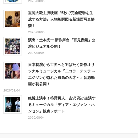
2026/08/05
重岡大毅主演映画『5秒で完全犯罪を生
成する方法』人物相関図＆新場面写真解
禁！
2026/08/05
演出・堂本光一 新作舞台『百鬼夜鏡』公
演ビジュアル公開！
2026/08/05
日本初演から世界へと羽ばたく新作オリ
ジナルミュージカル『二コラ・テスラ ～
エジソンが恐れた孤高の天才～』音源動
画が初公開！
2026/08/04
絶賛上演中！柿澤勇人、吉沢 亮が主演す
るミュージカル「ディア・エヴァン・ハ
ンセン」観劇レポート
2026/08/04