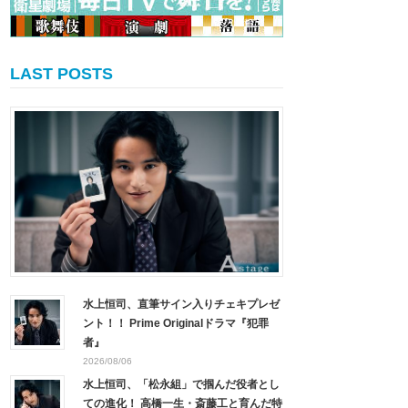
LAST POSTS
水上恒司、直筆サイン入りチェキプレゼ
ント！！ Prime Originalドラマ『犯罪
者』
2026/08/06
水上恒司、「松永組」で掴んだ役者とし
ての進化！ 高橋一生・斎藤工と育んだ特