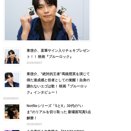
東啓介、直筆サイン入りチェキプレゼン
ト！！ 映画『ブルーロック』
2026/08/07
東啓介、”絶対的王者”馬狼照英を演じて
得た達成感と役者としての覚醒！自身の
譲れないエゴは歌！ 映画『ブルーロッ
ク』インタビュー！
2026/08/07
Netflixシリーズ「SとX」30代の“い
ま”のリアルを切り取った 新場面写真5点
解禁！
2026/08/07