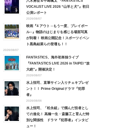
八木勇征＆中島颯太 『FANTASTICS
VOCALIST LIVE 2026 “山羊と犬”』初日
公演レポート
2026/08/07
映画『4 アウト ─もう一度、プレイボー
ル─』物語のはじまりを感じる場面写真
が到着！ 映画公開記念！スポーツイベン
ト黒島結菜らの登壇も！！
2026/08/07
FANTASTICS、海外初単独ライブ
『FANTASTICS LIVE 2026 in TAIPEI “放
大絶”』開催決定！
2026/08/07
水上恒司、直筆サイン入りチェキプレゼ
ント！！ Prime Originalドラマ『犯罪
者』
2026/08/06
水上恒司、「松永組」で掴んだ役者とし
ての進化！ 高橋一生・斎藤工と育んだ特
別な関係性 ドラマ『犯罪者』インタビ
ュー！