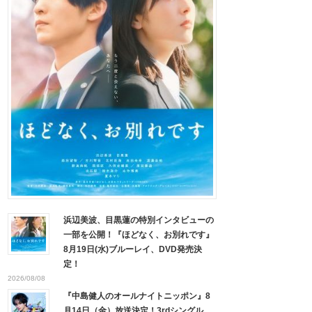
浜辺美波、目黒蓮の特別インタビューの
一部を公開！『ほどなく、お別れです』
8月19日(水)ブルーレイ、DVD発売決
定！
2026/08/08
『中島健人のオールナイトニッポン』8
月14日（金）放送決定！3rdシングル