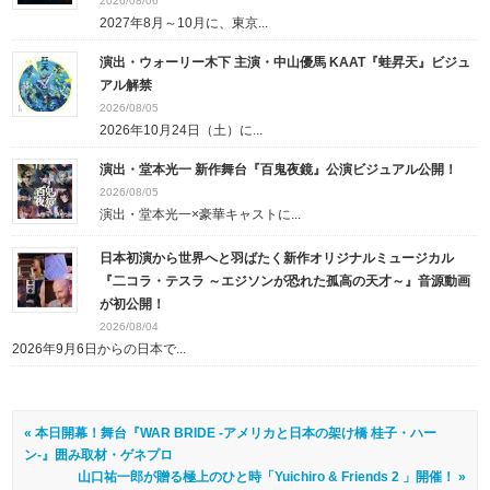
2026/08/06
2027年8月～10月に、東京...
演出・ウォーリー木下 主演・中山優馬 KAAT『蛙昇天』ビジュ
アル解禁
2026/08/05
2026年10月24日（土）に...
演出・堂本光一 新作舞台『百鬼夜鏡』公演ビジュアル公開！
2026/08/05
演出・堂本光一×豪華キャストに...
日本初演から世界へと羽ばたく新作オリジナルミュージカル
『二コラ・テスラ ～エジソンが恐れた孤高の天才～』音源動画
が初公開！
2026/08/04
2026年9月6日からの日本で...
« 本日開幕！舞台『WAR BRIDE -アメリカと日本の架け橋 桂子・ハー
ン-』囲み取材・ゲネプロ
山口祐一郎が贈る極上のひと時「Yuichiro & Friends 2 」開催！ »