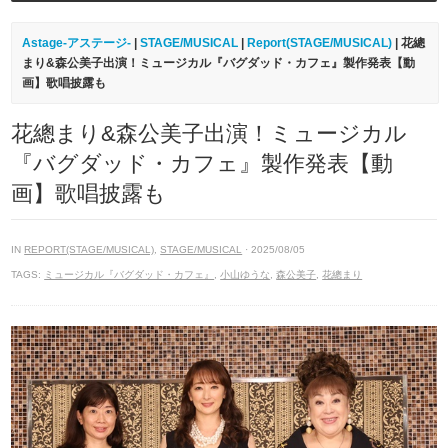
Astage-アステージ-
|
STAGE/MUSICAL
|
Report(STAGE/MUSICAL)
| 花總
まり&森公美子出演！ミュージカル『バグダッド・カフェ』製作発表【動
画】歌唱披露も
花總まり&森公美子出演！ミュージカル
『バグダッド・カフェ』製作発表【動
画】歌唱披露も
IN
REPORT(STAGE/MUSICAL)
,
STAGE/MUSICAL
· 2025/08/05
TAGS:
ミュージカル『バグダッド・カフェ』
,
小山ゆうな
,
森公美子
,
花總まり