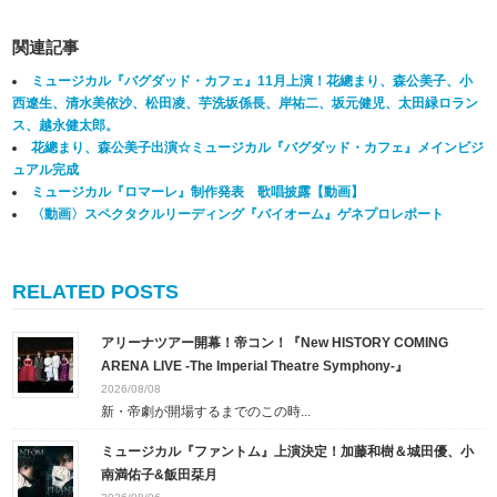
関連記事
ミュージカル『バグダッド・カフェ』11月上演！花總まり、森公美子、小
西遼生、清水美依沙、松田凌、芋洗坂係長、岸祐二、坂元健児、太田緑ロラン
ス、越永健太郎。
花總まり、森公美子出演☆ミュージカル『バグダッド・カフェ』メインビジ
ュアル完成
ミュージカル『ロマーレ』制作発表 歌唱披露【動画】
〈動画〉スペクタクルリーディング『バイオーム』ゲネプロレポート
RELATED POSTS
アリーナツアー開幕！帝コン！『New HISTORY COMING
ARENA LIVE -The Imperial Theatre Symphony-』
2026/08/08
新・帝劇が開場するまでのこの時...
ミュージカル『ファントム』上演決定！加藤和樹＆城田優、小
南満佑子&飯田栞月