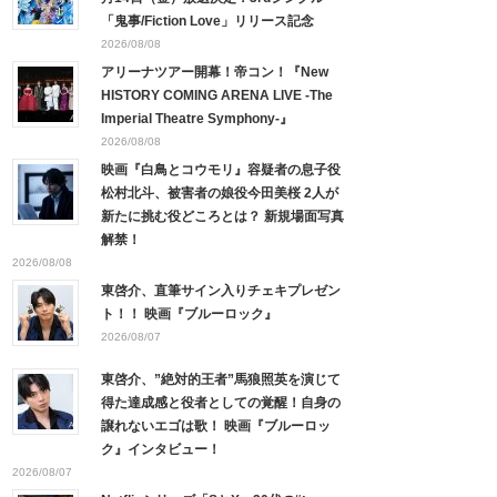
「鬼事/Fiction Love」リリース記念
2026/08/08
アリーナツアー開幕！帝コン！『New
HISTORY COMING ARENA LIVE -The
Imperial Theatre Symphony-』
2026/08/08
映画『白鳥とコウモリ』容疑者の息子役
松村北斗、被害者の娘役今田美桜 2人が
新たに挑む役どころとは？ 新規場面写真
解禁！
2026/08/08
東啓介、直筆サイン入りチェキプレゼン
ト！！ 映画『ブルーロック』
2026/08/07
東啓介、”絶対的王者”馬狼照英を演じて
得た達成感と役者としての覚醒！自身の
譲れないエゴは歌！ 映画『ブルーロッ
ク』インタビュー！
2026/08/07