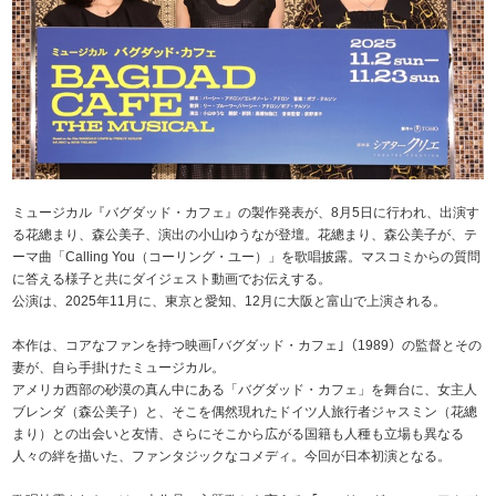
ミュージカル『バグダッド・カフェ』の製作発表が、8月5日に行われ、出演す
る花總まり、森公美子、演出の小山ゆうなが登壇。花總まり、森公美子が、テ
ーマ曲「Calling You（コーリング・ユー）」を歌唱披露。マスコミからの質問
に答える様子と共にダイジェスト動画でお伝えする。
公演は、2025年11月に、東京と愛知、12月に大阪と富山で上演される。
本作は、コアなファンを持つ映画｢バグダッド・カフェ｣（1989）の監督とその
妻が、自ら手掛けたミュージカル。
アメリカ西部の砂漠の真ん中にある「バグダッド・カフェ」を舞台に、女主人
ブレンダ（森公美子）と、そこを偶然現れたドイツ人旅行者ジャスミン（花總
まり）との出会いと友情、さらにそこから広がる国籍も人種も立場も異なる
人々の絆を描いた、ファンタジックなコメディ。今回が日本初演となる。