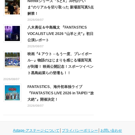
Netflixシリーズ「SとX」30代の“い
ま”のリアルを切り取った 新場面写真5点
解禁！
2026/08/07
八木勇征＆中島颯太 『FANTASTICS
VOCALIST LIVE 2026 “山羊と犬”』初日
公演レポート
2026/08/07
映画『4 アウト ─もう一度、プレイボー
ル─』物語のはじまりを感じる場面写真
が到着！ 映画公開記念！スポーツイベン
ト黒島結菜らの登壇も！！
2026/08/07
FANTASTICS、海外初単独ライブ
『FANTASTICS LIVE 2026 in TAIPEI “放
大絶”』開催決定！
2026/08/07
Astage-アステージ-について
│
プライバシーポリシー
│
お問い合わせ