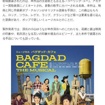
歌唱披露されたのは、本作品の主題歌とも言える､｢コーリング･ユー｣。アカデ
ミー賞歌曲賞にノミネートされ、多数の歌手にカバーされる名曲。本作は、映
画と同じ作曲家ボブ・テルソンがオリジナル楽曲を手掛け、この曲はもちろ
ん、ロック、ソウル、レゲエ、ラップ、クラシックなど様々は要素を盛り込ん
だ楽曲があり、ポップで楽しいミュージカルとのことだ。
製作発表では、演出の小山ゆうなが本作演出へのこだわりを、花總と森は映画
の印象や、初共演となる互いの印象や過去のエピソード、また本作で披露され
る手品についても語っている。