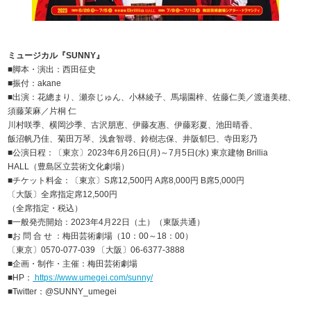
ミュージカル『SUNNY』
■脚本・演出：西田征史
■振付：akane
■出演：花總まり、瀬奈じゅん、小林綾子、馬場園梓、佐藤仁美／渡邉美穂、
須藤茉麻／片桐 仁
川村咲季、横岡沙季、古沢朋恵、伊藤友惠、伊藤彩夏、池田晴香、
飯沼帆乃佳、菊田万琴、浅倉智尋、鈴樹志保、井阪郁巳、寺田彩乃
■公演日程：〔東京〕2023年6月26日(月)～7月5日(水) 東京建物 Brillia
HALL（豊島区立芸術文化劇場）
■チケット料金：〔東京〕S席12,500円 A席8,000円 B席5,000円
〔大阪〕全席指定席12,500円
（全席指定・税込）
■一般発売開始：2023年4月22日（土）（東阪共通）
■お 問 合 せ ：梅田芸術劇場（10：00～18：00）
〔東京〕0570-077-039 〔大阪〕06-6377-3888
■企画・制作・主催：梅田芸術劇場
■HP：
https://www.umegei.com/sunny/
■Twitter：@SUNNY_umegei