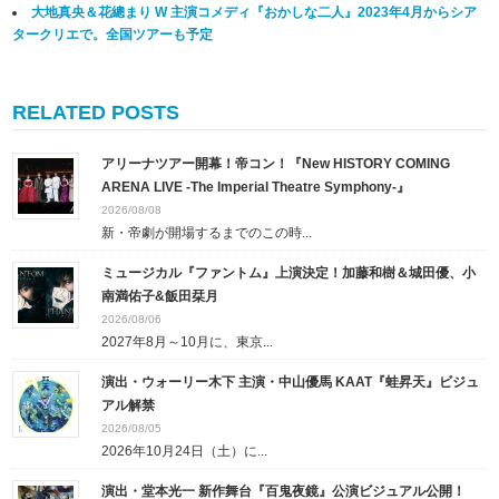
大地真央＆花總まり W 主演コメディ『おかしな二人』2023年4月からシア
タークリエで。全国ツアーも予定
RELATED POSTS
アリーナツアー開幕！帝コン！『New HISTORY COMING
ARENA LIVE -The Imperial Theatre Symphony-』
2026/08/08
新・帝劇が開場するまでのこの時...
ミュージカル『ファントム』上演決定！加藤和樹＆城田優、小
南満佑子&飯田栞月
2026/08/06
2027年8月～10月に、東京...
演出・ウォーリー木下 主演・中山優馬 KAAT『蛙昇天』ビジュ
アル解禁
2026/08/05
2026年10月24日（土）に...
演出・堂本光一 新作舞台『百鬼夜鏡』公演ビジュアル公開！