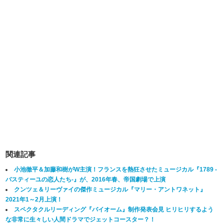
関連記事
小池徹平＆加藤和樹がW主演！フランスを熱狂させたミュージカル『1789 -
バスティーユの恋人たち-』が、2016年春、帝国劇場で上演
クンツェ＆リーヴァイの傑作ミュージカル『マリー・アントワネット』
2021年1～2月上演！
スペクタクルリーディング『バイオーム』制作発表会見 ヒリヒリするよう
な非常に生々しい人間ドラマでジェットコースター？！