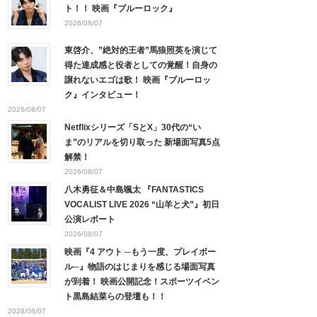
ト！！ 映画『ブルーロック』
2026/08/07
東啓介、”絶対的王者”馬狼照英を演じて
得た達成感と役者としての覚醒！自身の
譲れないエゴは歌！ 映画『ブルーロッ
ク』インタビュー！
2026/08/07
Netflixシリーズ「SとX」30代の“い
ま”のリアルを切り取った 新場面写真5点
解禁！
2026/08/07
八木勇征＆中島颯太 『FANTASTICS
VOCALIST LIVE 2026 “山羊と犬”』初日
公演レポート
2026/08/07
映画『4 アウト ─もう一度、プレイボー
ル─』物語のはじまりを感じる場面写真
が到着！ 映画公開記念！スポーツイベン
ト黒島結菜らの登壇も！！
2026/08/07