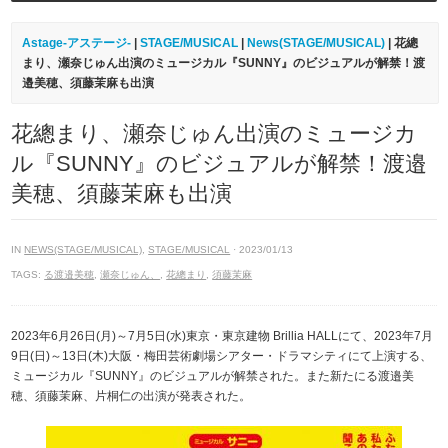
Astage-アステージ-
|
STAGE/MUSICAL
|
News(STAGE/MUSICAL)
| 花總
まり、瀬奈じゅん出演のミュージカル『SUNNY』のビジュアルが解禁！渡
邉美穂、須藤茉麻も出演
花總まり、瀬奈じゅん出演のミュージカ
ル『SUNNY』のビジュアルが解禁！渡邉
美穂、須藤茉麻も出演
IN
NEWS(STAGE/MUSICAL)
,
STAGE/MUSICAL
· 2023/01/13
TAGS:
る渡邉美穂
,
瀬奈じゅん、
,
花總まり
,
須藤茉麻
2023年6月26日(月)～7月5日(水)東京・東京建物 Brillia HALLにて、2023年7月
9日(日)～13日(木)大阪・梅田芸術劇場シアター・ドラマシティにて上演する、
ミュージカル『SUNNY』のビジュアルが解禁された。また新たにる渡邉美
穂、須藤茉麻、片桐仁の出演が発表された。