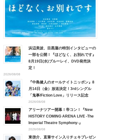
浜辺美波、目黒蓮の特別インタビューの
一部を公開！『ほどなく、お別れです』
8月19日(水)ブルーレイ、DVD発売決
定！
2026/08/08
『中島健人のオールナイトニッポン』8
月14日（金）放送決定！3rdシングル
「鬼事/Fiction Love」リリース記念
2026/08/08
アリーナツアー開幕！帝コン！『New
HISTORY COMING ARENA LIVE -The
Imperial Theatre Symphony-』
2026/08/08
東啓介、直筆サイン入りチェキプレゼン