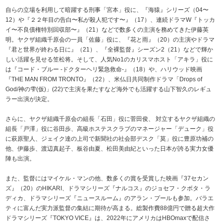
自らの立場を利用して暗躍する刑事「宮本」役に、『海猿』シリーズ（04〜
12）や『２２年目の告白〜私が殺人犯です〜』（17）、連続ドラマW『トッカ
イ〜不良債権特別回収部〜』（21）などで数多くの主演を務めてきた伊藤英
明。ヤクザ組織千原会の一員「佐藤」役に、『花と雨』（20）の主演やドラマ
『君と世界が終わる日に』（21）、『全裸監督』シーズン2（21）などで輝か
しい活躍を見せる笠松将。そして、人気No1のカリスマホスト「アキラ」役に
は『コード・ブルー -ドクターヘリ緊急救命-』（18）や、ハリウッド映画
『THE MAN FROM TRONTO』（22）、米仏日共同制作ドラマ「Drops of
God/神の雫(仮)」(22)で主演を果たすなど海外でも活躍する山下智久のレギュ
ラー出演が決定。
さらに、ヤクザ組織千原会の組長「石田」役に菅田俊、 対立するヤクザ組織の
組長「戸澤」役に谷田歩、高級ホステスクラブのマネージャー「デューク」役
に萩原聖人、ジェイク達の上司で新聞社の社会部デスク「莫」役に豊原功補の
他、伊藤歩、渡辺真起子、板谷由夏、松田美由紀といった日本が誇る実力女優
陣も出演。
また、監督にはマイケル・マンの他、数多くの賞を受賞した映画『37セカン
ズ』（20）のHIKARI、ドラマシリーズ『ナルコス』のジョセフ・クボタ・ラ
ディカ、ドラマシリーズ『ニュースルーム』のアラン・プールも参加。バラエ
ティに富んだ実力派監督の集結に期待が高まる。総製作費88億円で贈る超大作
ドラマシリーズ『TOKYO VICE』は、2022年にアメリカはHBOmaxで配信さ