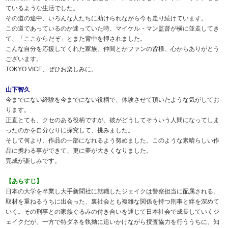
ているような生活でした。
その道の途中、いろんな人たちに助けられながら今も走り続けています。
この道であっているのか迷っていた時、マイケル・マン監督が横に並走してき
て、「ここからだぞ」とまた背中を押されました。
こんな自分を応援してくれた家族、仲間とかファンの皆様、心からありがとう
ございます。
TOKYO VICE、ぜひお楽しみに。
山下智久
今までにない経験を今までにない役柄で、体験させて頂いたような気がしてお
ります。
正直とても、クセのある役柄ですが、彼がどうしてそういう人間になってしま
ったのかを自分なりに探究して、挑みました。
そして何より、作品の一部になれるよう努めました。このような素晴らしい作
品に携わる事ができて、更に夢が大きくなりました。
完成が楽しみです。
【あらすじ】
日本の大学を卒業し大手新聞社に就職したジェイクは警察担当に配属される。
取材を重ねるうちに出会った、裏社会とも複雑な関係を持つ刑事と絆を深めて
いく。その刑事との家族ぐるみの付き合いを通じて日本社会で成長していくジ
ェイクだが、一方で特ダネを執拗に追いかけながら捜査協力を行ううちに、知