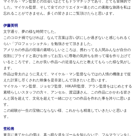
マイケル・マン監督との出会いはとてもドラマチックであり、とても冒険的で
した。マイケル監督、そして全てのクリエイター達とのこの素敵な旅路を私は
忘れることができません。多くの皆さまにご覧頂けたらと思います。
伊藤英明
文字通り、夢の様な時間でした。
このコロナ禍でなければ、なんて言葉は言い訳にしか過ぎないと感じられるく
らい「プロフェッショナル」を勉強させて頂きました。
アメリカの作品の現場の素晴らしいところは、携わってる人間みんなが自分の
役割にプライドと喜びを持ってお互いに尊敬の気持ちを持って場を作り上げて
いるところです。これが良い作品への近道なんだと教えてもらった様な気がし
ます。
作品は骨太のように見えて、マイケル・マン監督ならではの人情の機微まで捉
えた計算し尽くされた映像を是非楽しんで頂きたいと思います。
マイケル・マン監督、ジョセフ監督、HIKARI監督、アラン監督をはじめとする
素晴らしいスタッフの方々、アンセル、渡辺謙さん、この作品にかかわる皆さ
んと国を超えて、文化を超えて一緒にひとつの作品を作れた事を誇りに思いま
す。
この経験が一生の宝物にならない様、これからも精進していきたいと思いま
す。
笠松将
東京に来てからの僕は、真っ暗な道をゴールを知らないで、フルマラソンをし