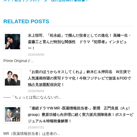
RELATED POSTS
水上恒司、「松永組」で掴んだ役者としての進化！ 高橋一生・
斎藤工と育んだ特別な関係性 ドラマ『犯罪者』インタビュ
ー！
2026/08/06
Prime Originalド...
「お前のほうからキスしてくれよ」鈴木仁＆押田岳 W主演で
人気漫画待望の実写ドラマ化！今秋フジテレビで放送＆FODで
独占見放題配信決定！
2026/08/04
――「ちょっとは気になんないの...
「連続ドラマW MR -医薬情報担当者-」要潤 正門良規（Aぇ!
group）豊原功補ら向井理に続く実力派共演陣発表！ポスタービ
ジュアル＆特報映像解禁！
2026/07/31
MR（医薬情報担当者）は患者の...