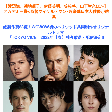
【渡辺謙、菊地凛子、伊藤英明、笠松将、山下智久ほか】
アカデミー賞®︎監督マイケル・マン×超豪華日本人俳優が結
集！
総製作費88億！WOWOW初のハリウッド共同制作オリジナ
ルドラマ
『TOKYO VICE』2022年【春】独占放送・配信決定!!