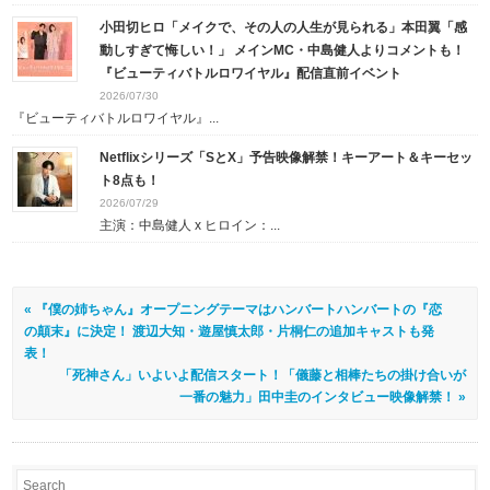
小田切ヒロ「メイクで、その人の人生が見られる」本田翼「感
動しすぎて悔しい！」 メインMC・中島健人よりコメントも！
『ビューティバトルロワイヤル』配信直前イベント
2026/07/30
『ビューティバトルロワイヤル』...
Netflixシリーズ「SとX」予告映像解禁！キーアート＆キーセッ
ト8点も！
2026/07/29
主演：中島健人 x ヒロイン：...
« 『僕の姉ちゃん』オープニングテーマはハンバートハンバートの『恋
の顛末』に決定！ 渡辺大知・遊屋慎太郎・片桐仁の追加キャストも発
表！
「死神さん」いよいよ配信スタート！「儀藤と相棒たちの掛け合いが
一番の魅力」田中圭のインタビュー映像解禁！ »