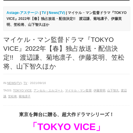
Astage-アステージ-
|
TV
|
News(TV)
| マイケル・マン監督ドラマ『TOKYO
VICE』2022年【春】独占放送・配信決定!! 渡辺謙、菊地凛子、伊藤英
明、笠松将、山下智久ほか
マイケル・マン監督ドラマ『TOKYO
VICE』2022年【春】独占放送・配信決
定!! 渡辺謙、菊地凛子、伊藤英明、笠松
将、山下智久ほか
IN
NEWS(TV)
,
TV
· 2021/09/16
TAGS:
TOKYO VICE
,
アンセル・エルゴート
,
マイケル・マン監督
,
伊藤英明
,
山下智久
,
渡辺
謙
,
笠松将
,
菊地凛子
東京を舞台に贈る、超大作ドラマシリーズ！
「TOKYO VICE」