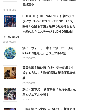
露試写会
2026/08/06
HOKUTO（THE RAMPAGE）初のソロ
ライブ『HOKUTO JUKE BOX LAND』
開催！心踊る音楽と歌声で魅せるおもち
ゃ箱のようなステージ！LDH DREAM
PARK Day6
2026/08/05
演出・ウォーリー木下 主演・中山優馬
KAAT『蛙昇天』ビジュアル解禁
2026/08/05
重岡大毅主演映画『5秒で完全犯罪を生
成する方法』人物相関図＆新場面写真解
禁！
2026/08/05
演出・堂本光一 新作舞台『百鬼夜鏡』公
演ビジュアル公開！
2026/08/05
日本初演から世界へと羽ばたく新作オリ