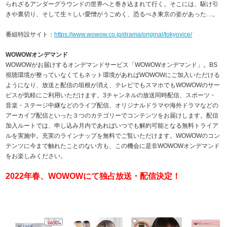
られざるアンダーグラウンドの世界へと巻き込まれて行く。そこには、駆け引
きや裏切り、そして生々しい愛憎がうごめく、恐るべき東京の姿があった…。
番組特設サイト：
https://www.wowow.co.jp/drama/original/tokyovice/
WOWOWオンデマンド
WOWOWがお届けするオンデマンドサービス「WOWOWオンデマンド」。BS
視聴環境が整っていなくてもネット環境があればWOWOWにご加入いただける
ようになり、放送と配信の垣根が消え、テレビでもスマホでもWOWOWのサー
ビスが気軽にご利⽤いただけます。3チャンネルの放送同時配信、スポーツ・
音楽・ステージ中継などのライブ配信、オリジナルドラマや海外ドラマなどの
アーカイブ配信といった３つのカテゴリーでコンテンツをお届けします。配信
加入ルートでは、申し込み⽉内であればいつでも解約可能となる無料トライア
ルを実施中。充実のラインナップを無料でご覧いただけます。WOWOWのコン
テンツに今まで触れたことのない⽅も、この機会に是非WOWOWオンデマンド
をお楽しみください。
2022年春、WOWOWにて独占放送・配信決定！