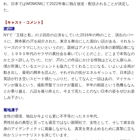
れ、日本ではWOWOWにて2022年春に独占放送・配信されることが決定し
た。
【キャスト・コメント】
渡辺謙
NYで「王様と私」の２回目の公演をしていた2016年の時のこと、演出のバー
トに、脚本家のJTを紹介された。東京を舞台にした面白い話がある、それをシ
リーズのドラマにしたいというのだ。題材はアメリカ人が日本の新聞記者にな
り、１９９０年代のヤクザの裏社会を暴いていくとのこと。どこまで本気なの
かと少々訝しんでいた。だが、JTのこの作品にかける情熱はどんどん膨らみ、
僕が所属しているエージェントも協力してくれることになる。いよいよ企画が
動き出し、最初の脚本を読んだ。それぞれの役がエネルギッシュで、日本語と
英語が行き交いスピード感たっぷりだ。そしてなんと一話はあの、マイケル・
マンが撮るという。撮影序盤でコロナが蔓延し、半年の順延という危機もなん
とか乗り越え、八話を撮り終えた。今まで見たことのない日本の姿をぜひお楽
しみ下さい。
菊地凛子
女性の環境、地位が今よりも更に不平等だった９０年代。
男性社会の典型と言っても過言ではない新聞社で、女性として、そして彼女自
身のアイデンティティに葛藤しながらも、真実を突き止めるために真摯に立ち
向かうジャーナリストを演じています。