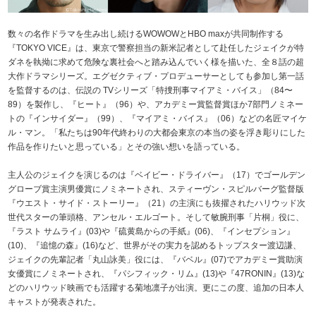
数々の名作ドラマを生み出し続けるWOWOWとHBO maxが共同制作する
『TOKYO VICE』は、東京で警察担当の新米記者として赴任したジェイクが特
ダネを執拗に求めて危険な裏社会へと踏み込んでいく様を描いた、全８話の超
大作ドラマシリーズ。エグゼクティブ・プロデューサーとしても参加し第一話
を監督するのは、伝説の TVシリーズ「特捜刑事マイアミ・バイス」（84〜
89）を製作し、『ヒート』（96）や、アカデミー賞監督賞ほか7部門ノミネー
トの『インサイダー』（99）、『マイアミ・バイス』（06）などの名匠マイケ
ル・マン。「私たちは90年代終わりの大都会東京の本当の姿を浮き彫りにした
作品を作りたいと思っている」とその強い想いを語っている。
主人公のジェイクを演じるのは『ベイビー・ドライバー』（17）でゴールデン
グローブ賞主演男優賞にノミネートされ、スティーヴン・スピルバーグ監督版
『ウエスト・サイド・ストーリー』（21）の主演にも抜擢されたハリウッド次
世代スターの筆頭格、アンセル・エルゴート。そして敏腕刑事「片桐」役に、
『ラスト サムライ』(03)や『硫黄島からの手紙』(06)、『インセプション』
(10)、『追憶の森』(16)など、世界がその実力を認めるトップスター渡辺謙、
ジェイクの先輩記者「丸山詠美」役には、『バベル』(07)でアカデミー賞助演
女優賞にノミネートされ、『パシフィック・リム』(13)や『47RONIN』(13)な
どのハリウッド映画でも活躍する菊地凛子が出演。更にこの度、追加の日本人
キャストが発表された。