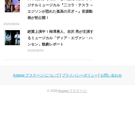
ジナルミュージカル『二コラ・テスラ ～
エジソンが恐れた孤高の天才～』音源動
画が初公開！
2026/08/04
絶賛上演中！柿澤勇人、吉沢 亮が主演す
るミュージカル「ディア・エヴァン・ハ
ンセン」観劇レポート
2026/08/04
Astage-アステージ-について
│
プライバシーポリシー
│
お問い合わせ
© 2026
Astage-アステージ-
.