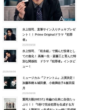
水上恒司、直筆サイン入りチェキプレゼ
ント！！ Prime Originalドラマ『犯罪
者』
2026/08/06
水上恒司、「松永組」で掴んだ役者とし
ての進化！ 高橋一生・斎藤工と育んだ特
別な関係性 ドラマ『犯罪者』インタビ
ュー！
2026/08/06
ミュージカル『ファントム』上演決定！
加藤和樹＆城田優、小南満佑子&飯田栞
月
2026/08/06
重岡大毅(WEST.) 本編の出来に自信たっ
ぷり！！『5秒で完全犯罪を生成する方
法』人類初?! ＜生成AI＞と一緒に完成披