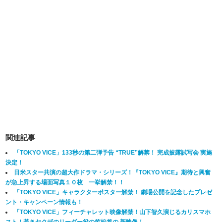
関連記事
「TOKYO VICE」133秒の第二弾予告 “TRUE”解禁！ 完成披露試写会 実施
決定！
日米スター共演の超大作ドラマ・シリーズ！『TOKYO VICE』期待と興奮
が急上昇する場面写真１０枚 一挙解禁！！
「TOKYO VICE」キャラクターポスター解禁！ 劇場公開を記念したプレゼ
ント・キャンペーン情報も！
「TOKYO VICE」フィーチャレット映像解禁！山下智久演じるカリスマホ
スト！若きヤクザのリーダー役の笠松将の 新映像！