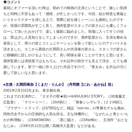
◆コメント
最初にオファーを頂いた時は、初めての映画の主演ということで、嬉しい気持
ちと同時に不安もあって「感情」が忙しかったです。今回、絵が得意な青磁と
いうキャラクターを演じる上で、実際に絵を描くシーンにも挑戦したのです
が、現場の雰囲気がすごく良く、酒井監督やスタッフの皆さんにも優しくフォ
ローして頂いたおかげで、楽しく撮影に臨めました。現場に入ってすぐの頃
は、実は少し人見知りをしてしまったのですが、酒井監督から、主演を務める
座長として、周りの皆とコミュニケーションを取って欲しいとのアドバイスを
頂きました。そこから茜役の久間田さんや共演者の皆さん、スタッフの皆さん
に積極的に話しかけるようにして、良い関係を築くことができたと思います。
酒井監督には演技面ではもちろん、それ以外の部分でも支えて頂き、とても感
謝しています。皆で一緒に作り上げた作品ですので、『夜きみ』を沢山の方に
愛して欲しいなと思います。
●主演：久間田琳加【くまだ・りんか】（丹羽茜【にわ・あかね】役）
2001年2月23日生まれ、東京都出身。
これまでの主演作に、『ヌヌ子の聖★戦〜HARAJUKU STORY』（18/進藤丈
広監督）、「マリーミー！」（20/ABC）、「青春シンデレラ」(２２/ABC)、
「ブラザー・トラップ」(23/TBS)など。雑誌「non-no」の専属モデルも務め、
同性代女子からの圧倒的な人気を誇る。主な待機作に、「ながたんと青と-いち
かの料理帖-」（23/WOWOW）、「君に届け」（23/Netflix）、主演作『おとな
なじみ』（23年5月12日公開／髙橋洋人監督）などがある。