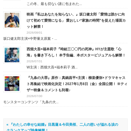
この冬、最も切ない謎に包まれた...
映画『私はあなたを知らない、』坂口健太郎「愛情は誰かに向
けて初めて愛情になる」 愛おしい“家族の時間”を捉えた場面カ
ット解禁！
2026/08/01
坂口健太郎主演×中野量太原案・...
西畑大吾×福本莉子『時給三〇〇円の死神』HYが主題歌「心
海」を書き下ろし！ 本予告編、本ポスタービジュアルも解禁！
2026/07/31
W主演：西畑大吾×福本莉子 酒...
『九条の大罪』原作：真鍋昌平×主演：柳楽優弥×ドラマキャス
ト再集結で映画化決定！2027年1月8日（金）全国公開！ ※ティ
ザー映像＆コメントも到着♪
2026/07/30
モンスターコンテンツ「九条の大...
« 『わたしの幸せな結婚』目黒蓮＆今田美桜、二人の想いが溢れる涙の
クランクアップ映像解禁！