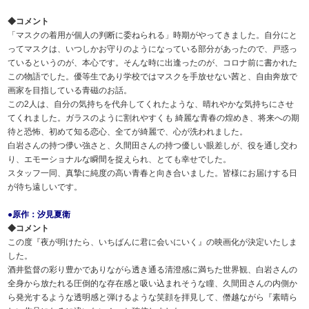
◆コメント
「マスクの着用が個人の判断に委ねられる」時期がやってきました。自分にと
ってマスクは、いつしかお守りのようになっている部分があったので、戸惑っ
ているというのが、本心です。そんな時に出逢ったのが、コロナ前に書かれた
この物語でした。優等生であり学校ではマスクを手放せない茜と、自由奔放で
画家を目指している青磁のお話。
この2人は、自分の気持ちを代弁してくれたような、晴れやかな気持ちにさせ
てくれました。ガラスのように割れやすくも 綺麗な青春の煌めき、将来への期
待と恐怖、初めて知る恋心、全てが綺麗で、心が洗われました。
白岩さんの持つ儚い強さと、久間田さんの持つ優しい眼差しが、役を通し交わ
り、エモーショナルな瞬間を捉えられ、とても幸せでした。
スタッフ一同、真摯に純度の高い青春と向き合いました。皆様にお届けする日
が待ち遠しいです。
●原作：汐見夏衛
◆コメント
この度『夜が明けたら、いちばんに君に会いにいく』の映画化が決定いたしま
した。
酒井監督の彩り豊かでありながら透き通る清澄感に満ちた世界観、白岩さんの
全身から放たれる圧倒的な存在感と吸い込まれそうな瞳、久間田さんの内側か
ら発光するような透明感と弾けるような笑顔を拝見して、僭越ながら『素晴ら