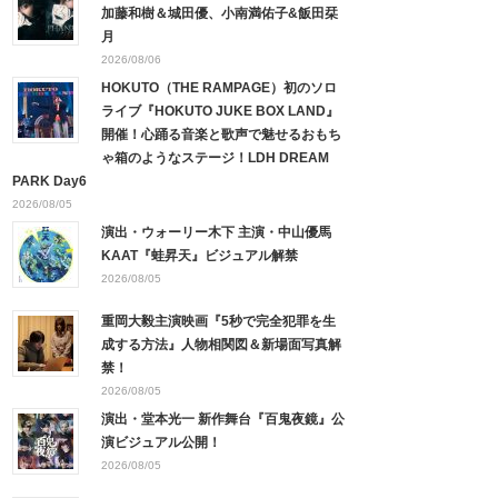
加藤和樹＆城田優、小南満佑子&飯田栞
月
2026/08/06
HOKUTO（THE RAMPAGE）初のソロ
ライブ『HOKUTO JUKE BOX LAND』
開催！心踊る音楽と歌声で魅せるおもち
ゃ箱のようなステージ！LDH DREAM
PARK Day6
2026/08/05
演出・ウォーリー木下 主演・中山優馬
KAAT『蛙昇天』ビジュアル解禁
2026/08/05
重岡大毅主演映画『5秒で完全犯罪を生
成する方法』人物相関図＆新場面写真解
禁！
2026/08/05
演出・堂本光一 新作舞台『百鬼夜鏡』公
演ビジュアル公開！
2026/08/05