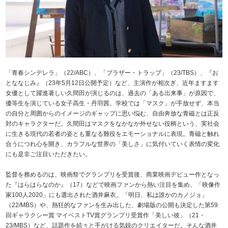
「青春シンデレラ」（22/ABC）、「ブラザー・トラップ」（23/TBS）、『お
とななじみ』（23年5月12日公開予定）など、主演作が相次ぎ、近年ますます
女優として躍進著しい久間田が演じるのは、過去の「ある出来事」が原因で、
優等生を演じている女子高生・丹羽茜。学校では「マスク」が手放せず、本当
の自分と周囲からのイメージのギャップに思い悩む、自由奔放な青磁とは正反
対のキャラクターだ。久間田はマスクをなかなか外せない役柄という、実社会
に生きる現代の若者の姿とも重なる難役をエモーショナルに表現。青磁と触れ
合うにつれ心を開き、カラフルな世界の「美しさ」に気付いていく表情の変化
にも是非ご注目いただきたい。
監督を務めるのは、映画祭でグランプリを受賞後、商業映画デビュー作となっ
た『はらはらなのか』（17）などで映画ファンから熱い注目を集め、「映像作
家100人2020」にも選出された酒井麻衣。「明日、私は誰かのカノジョ」
（22/MBS）や、熱狂的なファンを生み出した、劇場版の公開も決定した第59
回ギャラクシー賞 マイベストTV賞グランプリ受賞作「美しい彼」（21・
23/MBS）など、話題作を続々と手がける気鋭のクリエイターだ。そんな酒井