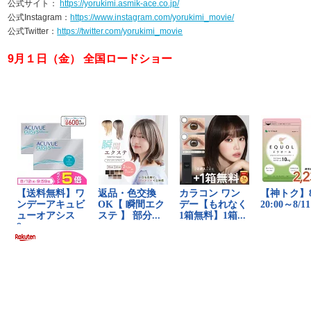
公式サイト：
https://yorukimi.asmik-ace.co.jp/
公式Instagram：
https://www.instagram.com/yorukimi_movie/
公式Twitter：
https://twitter.com/yorukimi_movie
9月１日（金） 全国ロードショー