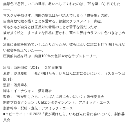
無彩色で息苦しいこの世界。救い出してくれたのは、“私を嫌い”な君でした
――。
マスクが手放せず、周囲の空気ばかり読んでしまう「優等生」の茜。
自由奔放で絵を描くことを愛する、銀髪のクラスメイト・青磁。
何もかもが自分とは正反対の青磁のことが苦手な茜だったが、
彼が描く絵と、まっすぐな性格に惹かれ、茜の世界はカラフルに色づきはじめ
る。
次第に距離を縮めていくふたりだったが、彼らは互いに誰にも打ち明けられな
い秘密を抱えていた――。
圧倒的共感を呼ぶ、純度100%の色鮮やかなラブストーリー。
出演：白岩瑠姫（JO1） 久間田琳加
原作：汐見夏衛 「夜が明けたら、いちばんに君に会いにいく」（スターツ出
版 刊）
監督：酒井麻衣
脚本：イ・ナウォン 酒井麻衣
製作：『夜が明けたら、いちばんに君に会いにいく』製作委員会
制作プロダクション：C&Iエンタテインメント、アスミック・エース
製作幹事・配給・宣伝：アスミック・エース
■コピーライト：© 2023「夜が明けたら、いちばんに君に会いにいく」製作委
員会