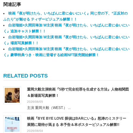
関連記事
映画『夜が明けたら、いちばんに君に会いにいく』同じ空の下、“正反対の
ふたり”が魅せる ティザービジュアル解禁！！
白岩瑠姫×久間田琳加 W主演 映画『夜が明けたら、いちばんに君に会いにい
く』追加キャスト解禁！！
白岩瑠姫×久間田琳加 W主演 映画『夜が明けたら、いちばんに君に会いにい
く』場面写真解禁！！
白岩瑠姫×久間田琳加 W主演 映画『夜が明けたら、いちばんに君に会いにい
く』豪華特典つき・映画に登場する絵画NFT販売開始解禁！
RELATED POSTS
重岡大毅主演映画『5秒で完全犯罪を生成する方法』人物相関図
＆新場面写真解禁！
2026/08/05
主演 重岡大毅（WEST.） ...
映画『BYE BYE LOVE 探偵はBARにいる』怒涛のミステリー
展開に期待が高まる 本予告＆本ポスタービジュアル解禁!!
2026/08/04