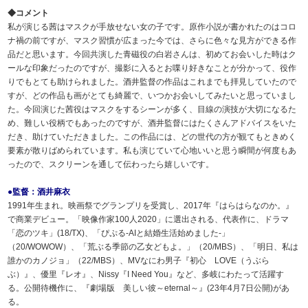
◆コメント
私が演じる茜はマスクが手放せない女の子です。原作小説が書かれたのはコロ
ナ禍の前ですが、マスク習慣が広まった今では、さらに色々な見方ができる作
品だと思います。今回共演した青磁役の白岩さんは、初めてお会いした時はク
ールな印象だったのですが、撮影に入るとお喋り好きなことが分かって、役作
りでもとても助けられました。酒井監督の作品はこれまでも拝見していたので
すが、どの作品も画がとても綺麗で、いつかお会いしてみたいと思っていまし
た。今回演じた茜役はマスクをするシーンが多く、目線の演技が大切になるた
め、難しい役柄でもあったのですが、酒井監督にはたくさんアドバイスをいた
だき、助けていただきました。この作品には、どの世代の方が観てもときめく
要素が散りばめられています。私も演じていて心地いいと思う瞬間が何度もあ
ったので、スクリーンを通して伝わったら嬉しいです。
●監督：酒井麻衣
1991年生まれ。映画祭でグランプリを受賞し、2017年『はらはらなのか。』
で商業デビュー。「映像作家100人2020」に選出される、代表作に、ドラマ
「恋のツキ」(18/TX)、「ぴぷる-AIと結婚生活始めました-」
（20/WOWOW）、「荒ぶる季節の乙女どもよ。」（20/MBS）、「明日、私は
誰かのカノジョ」（22/MBS）、MVなにわ男子『初心 LOVE（うぶら
ぶ）』、優里『レオ』、Nissy『I Need You』など、多岐にわたって活躍す
る。公開待機作に、『劇場版 美しい彼～eternal～』(23年4月7日公開)があ
る。