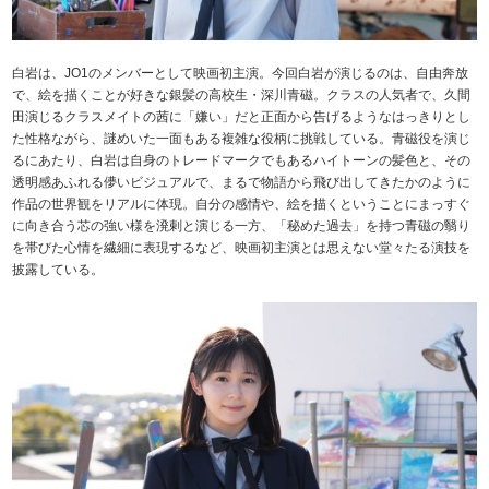
白岩は、JO1のメンバーとして映画初主演。今回白岩が演じるのは、自由奔放
で、絵を描くことが好きな銀髪の高校生・深川青磁。クラスの人気者で、久間
田演じるクラスメイトの茜に「嫌い」だと正面から告げるようなはっきりとし
た性格ながら、謎めいた一面もある複雑な役柄に挑戦している。青磁役を演じ
るにあたり、白岩は自身のトレードマークでもあるハイトーンの髪色と、その
透明感あふれる儚いビジュアルで、まるで物語から飛び出してきたかのように
作品の世界観をリアルに体現。自分の感情や、絵を描くということにまっすぐ
に向き合う芯の強い様を溌剌と演じる一方、「秘めた過去」を持つ青磁の翳り
を帯びた心情を繊細に表現するなど、映画初主演とは思えない堂々たる演技を
披露している。