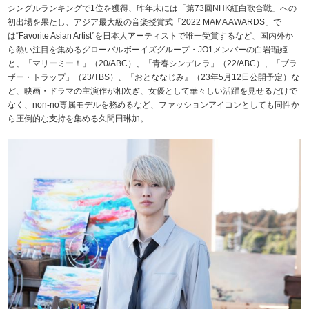
シングルランキングで1位を獲得、昨年末には「第73回NHK紅白歌合戦」への
初出場を果たし、アジア最大級の音楽授賞式「2022 MAMA AWARDS」で
は“Favorite Asian Artist”を日本人アーティストで唯一受賞するなど、国内外か
ら熱い注目を集めるグローバルボーイズグループ・JO1メンバーの白岩瑠姫
と、「マリーミー！」（20/ABC）、「青春シンデレラ」（22/ABC）、「ブラ
ザー・トラップ」（23/TBS）、『おとななじみ』（23年5月12日公開予定）な
ど、映画・ドラマの主演作が相次ぎ、女優として華々しい活躍を見せるだけで
なく、non-no専属モデルを務めるなど、ファッションアイコンとしても同性か
ら圧倒的な支持を集める久間田琳加。