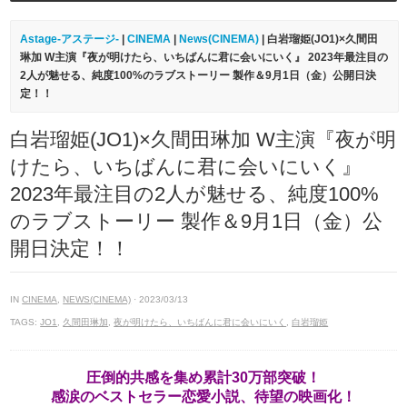
Astage-アステージ-
|
CINEMA
|
News(CINEMA)
| 白岩瑠姫(JO1)×久間田
琳加 W主演『夜が明けたら、いちばんに君に会いにいく』 2023年最注目の
2人が魅せる、純度100%のラブストーリー 製作＆9月1日（金）公開日決
定！！
白岩瑠姫(JO1)×久間田琳加 W主演『夜が明
けたら、いちばんに君に会いにいく』
2023年最注目の2人が魅せる、純度100%
のラブストーリー 製作＆9月1日（金）公
開日決定！！
IN
CINEMA
,
NEWS(CINEMA)
· 2023/03/13
TAGS:
JO1
,
久間田琳加
,
夜が明けたら、いちばんに君に会いにいく
,
白岩瑠姫
圧倒的共感を集め累計30万部突破！
感涙のベストセラー恋愛小説、待望の映画化！