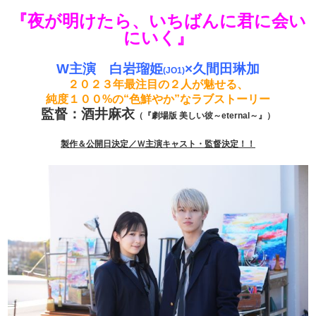
『夜が明けたら、いちばんに君に会い
にいく』
W主演 白岩瑠姫
×久間田琳加
(JO1)
２０２３年最注目の２人が魅せる、
純度１００%の“色鮮やか”なラブストーリー
監督：酒井麻衣
（『劇場版 美しい彼～eternal～』）
製作＆公開日決定／Ｗ主演キャスト・監督決定！！