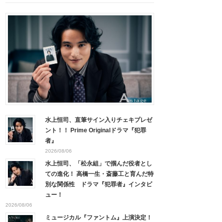
水上恒司、直筆サイン入りチェキプレゼ
ント！！ Prime Originalドラマ『犯罪
者』
2026/08/06
水上恒司、「松永組」で掴んだ役者とし
ての進化！ 高橋一生・斎藤工と育んだ特
別な関係性 ドラマ『犯罪者』インタビ
ュー！
2026/08/06
ミュージカル『ファントム』上演決定！