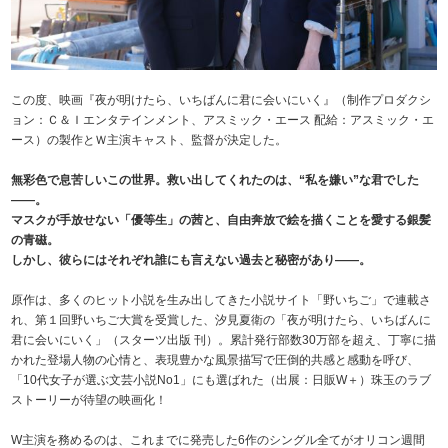
この度、映画『夜が明けたら、いちばんに君に会いにいく』（制作プロダクシ
ョン：Ｃ＆Ｉエンタテインメント、アスミック・エース 配給：アスミック・エ
ース）の製作とＷ主演キャスト、監督が決定した。
無彩色で息苦しいこの世界。救い出してくれたのは、“私を嫌い”な君でした
――。
マスクが手放せない「優等生」の茜と、自由奔放で絵を描くことを愛する銀髪
の青磁。
しかし、彼らにはそれぞれ誰にも言えない過去と秘密があり――。
原作は、多くのヒット小説を生み出してきた小説サイト「野いちご」で連載さ
れ、第１回野いちご大賞を受賞した、汐見夏衛の「夜が明けたら、いちばんに
君に会いにいく」（スターツ出版 刊）。累計発行部数30万部を超え、丁寧に描
かれた登場人物の心情と、表現豊かな風景描写で圧倒的共感と感動を呼び、
「10代女子が選ぶ文芸小説No1」にも選ばれた（出展：日販W＋）珠玉のラブ
ストーリーが待望の映画化！
W主演を務めるのは、これまでに発売した6作のシングル全てがオリコン週間