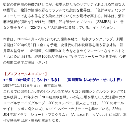
監督の作家性の特徴のひとつが、登場人物たちのリアリティあふれる精緻な人
物描写と、物語の情感を彩るカラフルで幻想的な世界観。「色鮮やか」なラブ
ストーリーである本作をどう染め上げていくのか期待が高まる。脚本は、酒井
麻衣監督が演出を手がけた「明日、私は誰かのカノジョ」（22/MBS）や「雪
女と蟹を食う」（22/TX）などの話題作に参加している、イ・ナウォン。
本作は、2023年1月～2月に行われた撮影を経て、無事クランクアップ。劇場
公開は2023年9月1日（金）を予定。次世代の日本映画界を担う若き才能・酒
井麻衣監督が、白岩瑠姫、久間田琳加ら今をときめくフレッシュなキャストと
ともに染め上げる、純度100%の“色鮮やか”なラブストーリーである本作。今後
の展開に是非ご注目下さい！
【プロフィール＆コメント】
●主演：白岩瑠姫【しろいわ・るき】 （深川青磁【ふかがわ・せいじ】役）
1997年11月19日生まれ、東京都出身。
これまでに発売した6作のシングル全てがオリコン週間シングルランキングで1
位を獲得し、昨年末の「NHK紅白歌合戦」への初出場を果たした大活躍中のグ
ローバルボーイズグループ・JO1のメンバー。個人としては、「JO1のオール
ナイトニッポンX(クロス)」のメインパーソナリティーを務めている。22年に
JO1主演ドラマ「ショート・プログラム」（Amazon Prime Video）に出演。本
作が映画初出演・映画初主演となる。