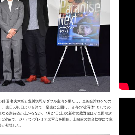
の俳優 妻夫木聡と豊川悦司がダブル主演を果たし、全編台湾ロケでの
。先日6月6日より台湾で一足先に公開し、台湾の“被写体” としての
なる期待値が上がるなか、7月27日(土)の新宿武蔵野館ほか全国順次
ースFS汐留で、ジャパンプレミア試写会を開催。上映前の舞台挨拶にて主
督が登壇した。