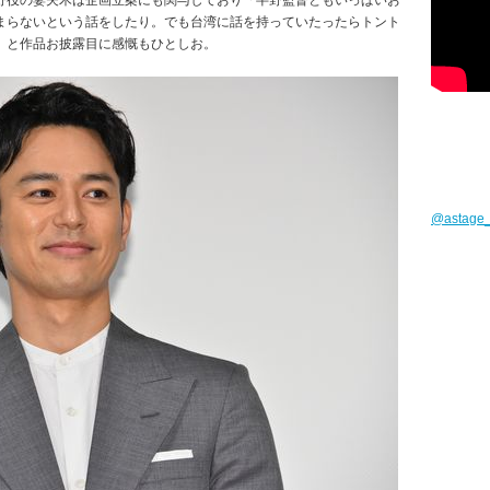
野役の妻夫木は企画立案にも関与しており「半野監督ともいっぱいお
まらないという話をしたり。でも台湾に話を持っていたったらトント
」と作品お披露目に感慨もひとしお。
@astag