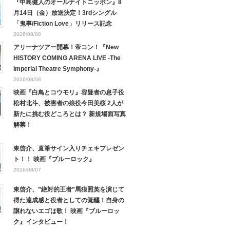
『中島健人のオールナイトニッポン』8
月14日（金）放送決定！3rdシングル
「鬼事/Fiction Love」リリース記念
2026/08/08
アリーナツアー開幕！帝コン！『New
HISTORY COMING ARENA LIVE -The
Imperial Theatre Symphony-』
2026/08/08
映画『白鳥とコウモリ』容疑者の息子役
松村北斗、被害者の娘役今田美桜 2人が
新たに挑む役どころとは？ 新規場面写真
解禁！
東啓介、直筆サイン入りチェキプレゼン
ト！！ 映画『ブルーロック』
2026/08/07
東啓介、”絶対的王者”馬狼照英を演じて
得た達成感と役者としての覚醒！自身の
譲れないエゴは歌！ 映画『ブルーロッ
ク』インタビュー！