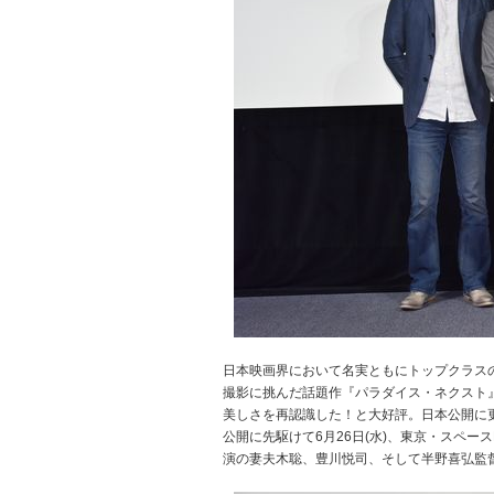
日本映画界において名実ともにトップクラス
撮影に挑んだ話題作『パラダイス・ネクスト』
美しさを再認識した！と大好評。日本公開に更
公開に先駆けて6月26日(水)、東京・スペ
演の妻夫木聡、豊川悦司、そして半野喜弘監