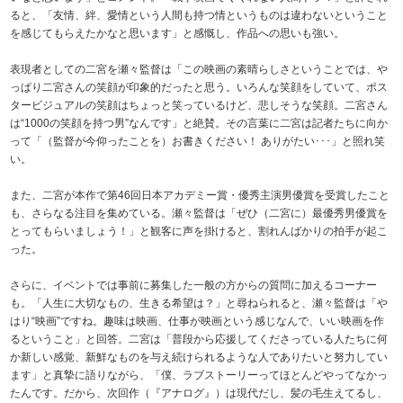
ると、「友情、絆、愛情という人間も持つ情というものは違わないということ
を感じてもらえたかなと思います」と感慨し、作品への思いも強い。
表現者としての二宮を瀬々監督は「この映画の素晴らしさということでは、や
っぱり二宮さんの笑顔が印象的だったと思う。いろんな笑顔をしていて、ポス
タービジュアルの笑顔はちょっと笑っているけど、悲しそうな笑顔。二宮さん
は“1000の笑顔を持つ男”なんです」と絶賛。その言葉に二宮は記者たちに向か
って「（監督が今仰ったことを）お書きください！ ありがたい･･･」と照れ笑
い。
また、二宮が本作で第46回日本アカデミー賞・優秀主演男優賞を受賞したこと
も、さらなる注目を集めている。瀬々監督は「ぜひ（二宮に）最優秀男優賞を
とってもらいましょう！」と観客に声を掛けると、割れんばかりの拍手が起こ
った。
さらに、イベントでは事前に募集した一般の方からの質問に加えるコーナー
も。「人生に大切なもの、生きる希望は？」と尋ねられると、瀬々監督は「や
はり“映画”ですね。趣味は映画、仕事が映画という感じなんで、いい映画を作
るということ」と回答。二宮は「普段から応援してくださっている人たちに何
か新しい感覚、新鮮なものを与え続けられるような人でありたいと努力してい
ます」と真摯に語りながら、「僕、ラブストーリーってほとんどやってなかっ
たんです。だから、次回作（『アナログ』）は現代だし、髪の毛生えてるし、