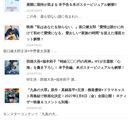
展開に期待が高まる 本予告＆本ポスタービジュアル解禁!!
2026/08/04
この冬、最も切ない謎に包まれた...
映画『私はあなたを知らない、』坂口健太郎「愛情は誰かに向
けて初めて愛情になる」 愛おしい“家族の時間”を捉えた場面カ
ット解禁！
2026/08/01
坂口健太郎主演×中野量太原案・...
西畑大吾×福本莉子『時給三〇〇円の死神』HYが主題歌「心
海」を書き下ろし！ 本予告編、本ポスタービジュアルも解禁！
2026/07/31
W主演：西畑大吾×福本莉子 酒...
『九条の大罪』原作：真鍋昌平×主演：柳楽優弥×ドラマキャス
ト再集結で映画化決定！2027年1月8日（金）全国公開！ ※ティ
ザー映像＆コメントも到着♪
2026/07/30
モンスターコンテンツ「九条の大...