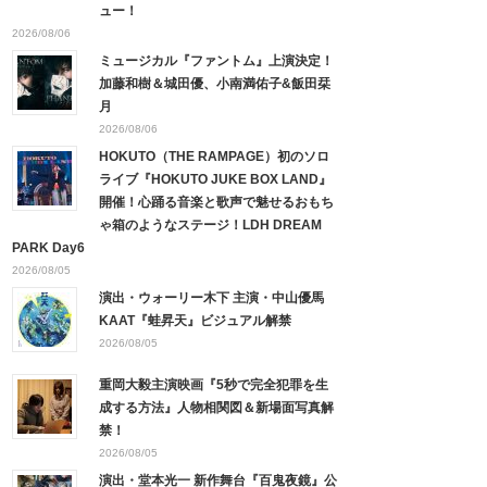
ュー！
2026/08/06
ミュージカル『ファントム』上演決定！
加藤和樹＆城田優、小南満佑子&飯田栞
月
2026/08/06
HOKUTO（THE RAMPAGE）初のソロ
ライブ『HOKUTO JUKE BOX LAND』
開催！心踊る音楽と歌声で魅せるおもち
ゃ箱のようなステージ！LDH DREAM
PARK Day6
2026/08/05
演出・ウォーリー木下 主演・中山優馬
KAAT『蛙昇天』ビジュアル解禁
2026/08/05
重岡大毅主演映画『5秒で完全犯罪を生
成する方法』人物相関図＆新場面写真解
禁！
2026/08/05
演出・堂本光一 新作舞台『百鬼夜鏡』公