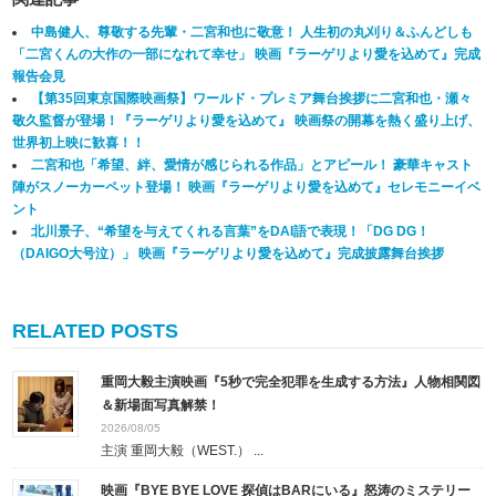
中島健人、尊敬する先輩・二宮和也に敬意！ 人生初の丸刈り＆ふんどしも
「二宮くんの大作の一部になれて幸せ」 映画『ラーゲリより愛を込めて』完成
報告会見
【第35回東京国際映画祭】ワールド・プレミア舞台挨拶に二宮和也・瀬々
敬久監督が登場！『ラーゲリより愛を込めて』 映画祭の開幕を熱く盛り上げ、
世界初上映に歓喜！！
二宮和也「希望、絆、愛情が感じられる作品」とアピール！ 豪華キャスト
陣がスノーカーペット登場！ 映画『ラーゲリより愛を込めて』セレモニーイベ
ント
北川景子、“希望を与えてくれる言葉”をDAI語で表現！「DG DG！
（DAIGO大号泣）」 映画『ラーゲリより愛を込めて』完成披露舞台挨拶
RELATED POSTS
重岡大毅主演映画『5秒で完全犯罪を生成する方法』人物相関図
＆新場面写真解禁！
2026/08/05
主演 重岡大毅（WEST.） ...
映画『BYE BYE LOVE 探偵はBARにいる』怒涛のミステリー