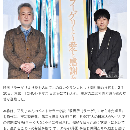
映画『ラーゲリより愛を込めて』のロングラン大ヒット御礼舞台挨拶を、2月
20日、東京・TOHOシネマズ 日比谷にて行われ、主演の二宮和也と瀬々敬久監
督が登壇した。
本作は、辺見じゅんのベストセラー小説『収容所（ラーゲリ）から来た遺書』
を原作に、実写映画化。第二次世界大戦終了後、約60万人の日本人がシベリア
の強制収容所(ラー ゲリ)に不当に抑留され、残酷な日々が続く状況下において
も、生きることへの希望を捨て ず、ダモイ(帰国)を信じ仲間たちを励まし続け