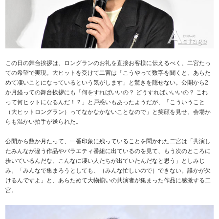
この日の舞台挨拶は、ロングランのお礼を直接お客様に伝えるべく、二宮たっ
ての希望で実現。大ヒットを受けて二宮は「こうやって数字を聞くと、あらた
めて凄いことになっているという気がします」と驚きを隠せない。公開から2
か月経っての舞台挨拶にも「何をすればいいの？ どうすればいいいの？ これ
って何ヒットになるんだ！？」と戸惑いもあったようだが、「こういうこと
（大ヒットロングラン）ってなかなかないことなので」と笑顔を見せ、会場か
らも温かい拍手が送られた。
公開から数か月たって、一番印象に残っていることを聞かれた二宮は「共演し
たみんなが違う作品やバラエティ番組に出ているのを見て、もう次のところに
歩いているんだな、こんなに凄い人たちが出ていたんだなと思う」としみじ
み。「みんなで集まろうとしても、（みんな忙しいので）できない。誰かが欠
けるんですよ」と、あらためて大物揃いの共演者が集まった作品に感激する二
宮。