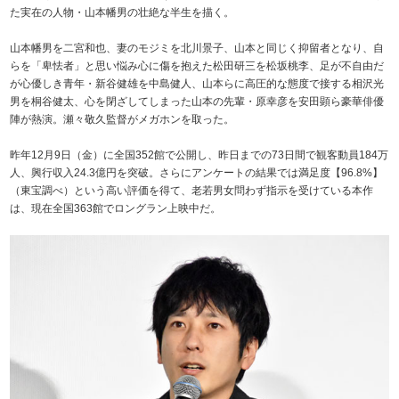
た実在の人物・山本幡男の壮絶な半生を描く。
山本幡男を二宮和也、妻のモジミを北川景子、山本と同じく抑留者となり、自
らを「卑怯者」と思い悩み心に傷を抱えた松田研三を松坂桃李、足が不自由だ
が心優しき青年・新谷健雄を中島健人、山本らに高圧的な態度で接する相沢光
男を桐谷健太、心を閉ざしてしまった山本の先輩・原幸彦を安田顕ら豪華俳優
陣が熱演。瀬々敬久監督がメガホンを取った。
昨年12月9日（金）に全国352館で公開し、昨日までの73日間で観客動員184万
人、興行収入24.3億円を突破。さらにアンケートの結果では満足度【96.8%】
（東宝調べ）という高い評価を得て、老若男女問わず指示を受けている本作
は、現在全国363館でロングラン上映中だ。