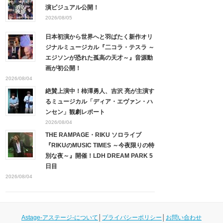
演ビジュアル公開！
2026/08/05
日本初演から世界へと羽ばたく新作オリ
ジナルミュージカル『二コラ・テスラ ～
エジソンが恐れた孤高の天才～』音源動
画が初公開！
2026/08/04
絶賛上演中！柿澤勇人、吉沢 亮が主演す
るミュージカル「ディア・エヴァン・ハ
ンセン」観劇レポート
2026/08/04
THE RAMPAGE・RIKU ソロライブ
『RIKUのMUSIC TIMES ～今夜限りの特
別な夜～』開催！LDH DREAM PARK 5
日目
2026/08/04
Astage-アステージ-について
│
プライバシーポリシー
│
お問い合わせ