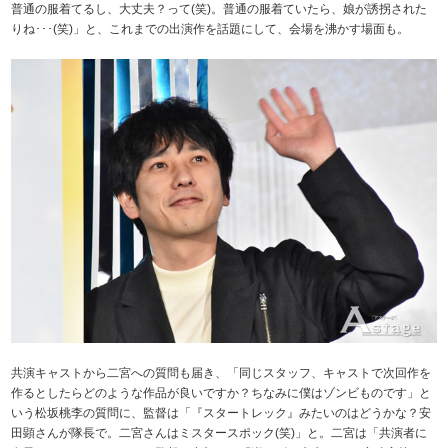
普通の服着てるし、大丈夫？って(笑)。普通の服着ていたら、娘が誘拐された
りね･･･(笑)」と、これまでの出演作を話題にして、会場を沸かす場面も。
共演キャストから二宮への質問も届き、「同じスタッフ、キャストで次回作を
作るとしたらどのような作品が良いですか？ちなみに僕はゾンビものです」と
いう松坂桃李の質問に、監督は「『スタートレック』みたいのはどうかな？安
田顕さんが隊長で。二宮さんはミスタースポック(笑)」と。二宮は「共演者に