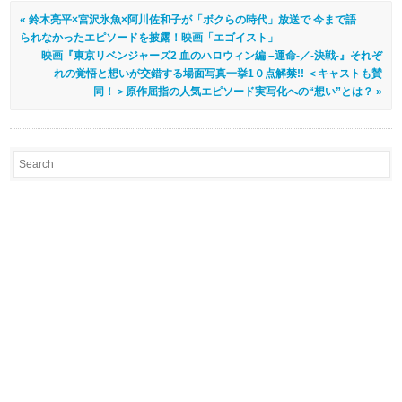
« 鈴木亮平×宮沢氷魚×阿川佐和子が「ボクらの時代」放送で 今まで語
られなかったエピソードを披露！映画「エゴイスト」
映画『東京リベンジャーズ2 血のハロウィン編 –運命-／-決戦-』それぞ
れの覚悟と想いが交錯する場面写真一挙1０点解禁!! ＜キャストも賛
同！＞原作屈指の人気エピソード実写化への“想い”とは？ »