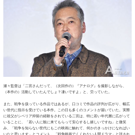
瀬々監督は「二宮さんだって、（次回作の）『アナログ』を撮影しながら、
（本作の）活動していたんでしょ？凄いですよ」と、労っていた。
また、戦争を扱っている作品ではあるが、口コミで作品の評判が広がり、幅広
い世代に指示を受けている本作。この日も多くのコメントが届いていた。実際
に祖父がシベリア抑留の経験をされている二宮は、特に若い年代層に広がって
いることに、「若い人に観に来てもらって安心するし嬉しいですね」と微笑
み、「戦争を知らない世代にもこの映画に触れて、何かのきっかけになればい
いなと思います」とコメント。「戦争映画でくくれない人間ドラマ」と評され