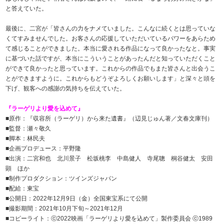
と答えていた。
最後に、二宮が「皆さんの力をナメていました。こんなに続くとは思っていな
くてすみませんでした。お客さんの応援していただいているパワーをあらため
て感じることができました。本当に愛される作品になって良かったなと。事実
に基づいた話ですが、本当にこういうことがあったんだと知っていただくこと
ができて良かったと思っています。これからの作品でもまた皆さんと出会うこ
とができますように。これからもどうぞよろしくお願いします」と深々と頭を
下げ、観客への感謝の気持ちを伝えていた。
『ラーゲリより愛を込めて』
■原作：『収容所（ラーゲリ）から来た遺書』（辺見じゅん著／文春文庫刊）
■監督：瀬々敬久
■脚本：林民夫
■企画プロデュース：平野隆
■出演：二宮和也 北川景子 松坂桃李 中島健人 寺尾聰 桐谷健太 安田
顕 ほか
■制作プロダクション：ツインズジャパン
■配給：東宝
■公開日：2022年12月9日（金）全国東宝系にて公開
■撮影期間：2021年10月下旬～2021年12月
■コピーライト：ⓒ2022映画「ラーゲリより愛を込めて」製作委員会 ⓒ1989