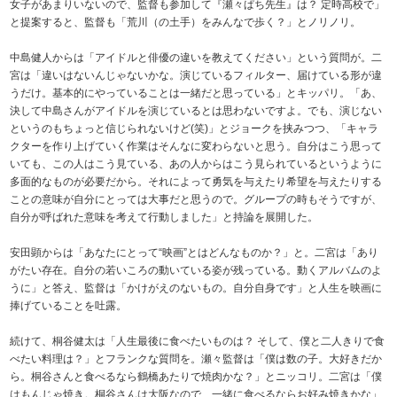
女子があまりいないので、監督も参加して『瀬々ぱち先生』は？ 定時高校で」
と提案すると、監督も「荒川（の土手）をみんなで歩く？」とノリノリ。
中島健人からは「アイドルと俳優の違いを教えてください」という質問が。二
宮は「違いはないんじゃないかな。演じているフィルター、届けている形が違
うだけ。基本的にやっていることは一緒だと思っている」とキッパリ。「あ、
決して中島さんがアイドルを演じているとは思わないですよ。でも、演じない
というのもちょっと信じられないけど(笑)」とジョークを挟みつつ、「キャラ
クターを作り上げていく作業はそんなに変わらないと思う。自分はこう思って
いても、この人はこう見ている、あの人からはこう見られているというように
多面的なものが必要だから。それによって勇気を与えたり希望を与えたりする
ことの意味が自分にとっては大事だと思うので。グループの時もそうですが、
自分が呼ばれた意味を考えて行動しました」と持論を展開した。
安田顕からは「あなたにとって“映画”とはどんなものか？」と。二宮は「あり
がたい存在。自分の若いころの動いている姿が残っている。動くアルバムのよ
うに」と答え、監督は「かけがえのないもの。自分自身です」と人生を映画に
捧げていることを吐露。
続けて、桐谷健太は「人生最後に食べたいものは？ そして、僕と二人きりで食
べたい料理は？」とフランクな質問を。瀬々監督は「僕は数の子。大好きだか
ら。桐谷さんと食べるなら鶴橋あたりで焼肉かな？」とニッコリ。二宮は「僕
はもんじゃ焼き。桐谷さんは大阪なので、一緒に食べるならお好み焼きかな」