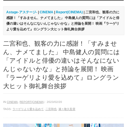
Astage-アステージ-
|
CINEMA
|
Report(CINEMA)
| 二宮和也、観客の力に
感謝！「すみません、ナメてました」 中島健人の質問には「アイドルと俳
優の違いはそんなにないんじゃないかな」と持論を展開！ 映画『ラーゲリ
より愛を込めて』ロングラン大ヒット御礼舞台挨拶
二宮和也、観客の力に感謝！「すみませ
ん、ナメてました」 中島健人の質問には
「アイドルと俳優の違いはそんなにない
んじゃないかな」と持論を展開！ 映画
『ラーゲリより愛を込めて』ロングラン
大ヒット御礼舞台挨拶
IN
CINEMA
,
REPORT(CINEMA)
· 2023/02/20
TAGS:
ラーゲリより愛を込めて
,
二宮和也
,
瀬々敬久監督