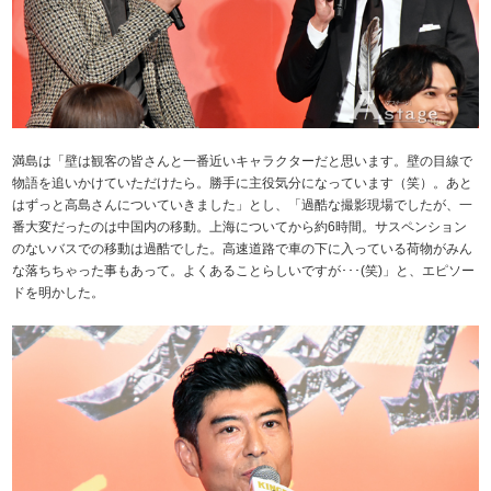
満島は「壁は観客の皆さんと一番近いキャラクターだと思います。壁の目線で
物語を追いかけていただけたら。勝手に主役気分になっています（笑）。あと
はずっと高島さんについていきました」とし、「過酷な撮影現場でしたが、一
番大変だったのは中国内の移動。上海についてから約6時間。サスペンション
のないバスでの移動は過酷でした。高速道路で車の下に入っている荷物がみん
な落ちちゃった事もあって。よくあることらしいですが･･･(笑)」と、エピソー
ドを明かした。