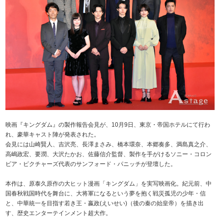
映画『キングダム』の製作報告会見が、10月9日、東京・帝国ホテルにて行わ
れ、豪華キャスト陣が発表された。
会見には山崎賢人、吉沢亮、長澤まさみ、橋本環奈、本郷奏多、満島真之介、
高嶋政宏、要潤、大沢たかお、佐藤信介監督、製作を手がけるソニー・コロン
ビア・ピクチャーズ代表のサンフォード・パニッチが登壇した。
本作は、原泰久原作の大ヒット漫画「キングダム」を実写映画化。紀元前、中
国春秋戦国時代を舞台に、大将軍になるという夢を抱く戦災孤児の少年・信
と、中華統一を目指す若き王・嬴政(えいせい)（後の秦の始皇帝）を描き出
す、歴史エンターテインメント超大作。