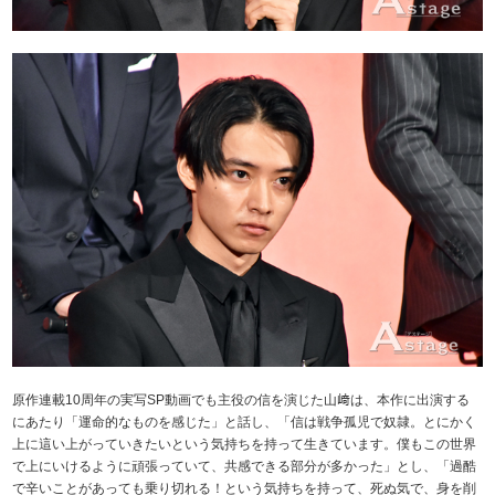
原作連載10周年の実写SP動画でも主役の信を演じた山﨑は、本作に出演する
にあたり「運命的なものを感じた」と話し、「信は戦争孤児で奴隷。とにかく
上に這い上がっていきたいという気持ちを持って生きています。僕もこの世界
で上にいけるように頑張っていて、共感できる部分が多かった」とし、「過酷
で辛いことがあっても乗り切れる！という気持ちを持って、死ぬ気で、身を削