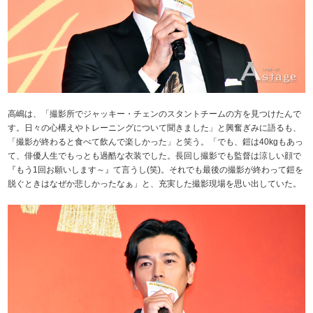
高嶋は、「撮影所でジャッキー・チェンのスタントチームの方を見つけたんで
す。日々の心構えやトレーニングについて聞きました」と興奮ぎみに語るも、
「撮影が終わると食べて飲んで楽しかった」と笑う。「でも、鎧は40kgもあっ
て、俳優人生でもっとも過酷な衣装でした。長回し撮影でも監督は涼しい顔で
『もう1回お願いします～』て言うし(笑)。それでも最後の撮影が終わって鎧を
脱ぐときはなぜか悲しかったなぁ」と、充実した撮影現場を思い出していた。