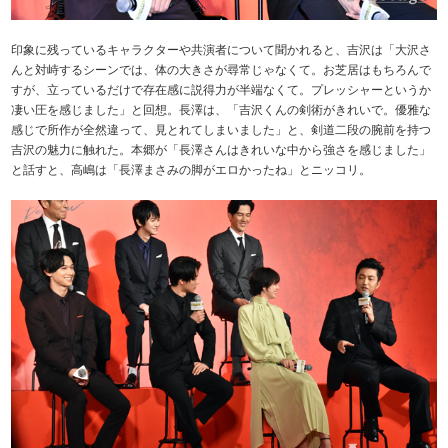
印象に残っているキャラクターや共演者について聞かれると、吉沢は「大沢さ
んと対峙するシーンでは、体の大きさが尋常じゃなくて。お芝居はもちろんで
すが、立っているだけで存在感に説得力が半端なくて。プレッシャーというか
凄い圧を感じました」と回想。長澤は、「吉沢くんの剣術がきれいで。優雅な
感じで所作が全然違って、見とれてしまいました」と、剣道二段の腕前を持つ
吉沢の魅力に触れた。本郷が「長澤さんはきれいな中から強さを感じました」
と話すと、高嶋は「長澤まさみの脚がエロかったね」とニッコリ。