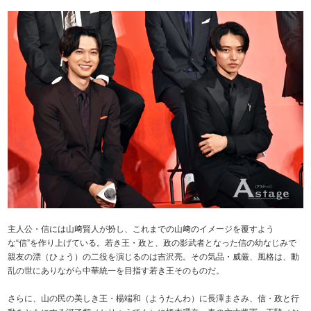
主人公・信には山﨑賢人が扮し、これまでの山﨑のイメージを覆すよう
な“信”を作り上げている。若き王・政と、政の影武者となった信の幼なじみで
親友の漂（ひょう）の二役を演じるのは吉沢亮。その気品・威厳、風格は、動
乱の世にありながら中華統一を目指す若き王そのものだ。
さらに、山の民の美しき王・楊端和（ようたんわ）に長澤まさみ、信・政と行