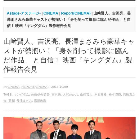
Astage-アステージ-
|
CINEMA
|
Report(CINEMA)
| 山﨑賢人、吉沢亮、長
澤まさみら豪華キャストが勢揃い！「身を削って撮影に臨んだ作品」 と自
信！ 映画『キングダム』製作報告会見
山﨑賢人、吉沢亮、長澤まさみら豪華キャ
ストが勢揃い！「身を削って撮影に臨ん
だ作品」 と自信！ 映画『キングダム』製
作報告会見
IN
CINEMA
,
REPORT(CINEMA)
· 2018/10/09
TAGS:
キングダム
,
佐藤信介監督
,
吉沢亮
,
大沢たかお
,
山崎賢人
,
本郷奏多
,
橋本環奈
,
満島真之
介
,
要潤
,
長澤まさみ
,
高嶋政宏