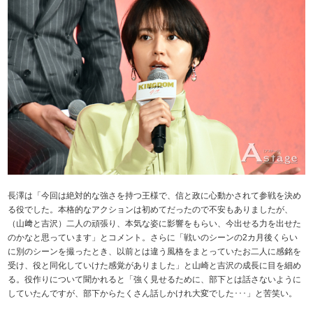
長澤は「今回は絶対的な強さを持つ王様で、信と政に心動かされて参戦を決め
る役でした。本格的なアクションは初めてだったので不安もありましたが、
（山﨑と吉沢）二人の頑張り、本気な姿に影響をもらい、今出せる力を出せた
のかなと思っています」とコメント。さらに「戦いのシーンの2カ月後くらい
に別のシーンを撮ったとき、以前とは違う風格をまとっていたお二人に感銘を
受け、役と同化していけた感覚がありました」と山崎と吉沢の成長に目を細め
る。役作りについて聞かれると「強く見せるために、部下とは話さないように
していたんですが、部下からたくさん話しかけれ大変でした･･･」と苦笑い。