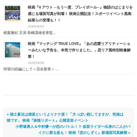
映画『4 アウト ─もう一度、プレイボール─』物語のはじまりを
感じる場面写真が到着！ 映画公開記念！スポーツイベント黒島
結菜らの登壇も！！
2026/08/07
相葉雅紀 主演 長嶋茂雄名誉監...
映画『マッチング TRUE LOVE』「あの恋愛リアリティーショ
ーみたいな予告を、本気で作りました。」恋リア風特別映像解
禁！
2026/08/06
待望の続編にして＜完全新章＞ ...
« 福士蒼汰は猫派というよりナナ派！「犬っぽい顔してますが、性格は
猫です」 映画『旅猫リポート』公開直前イベント
小野塚勇人＆中村優一が恋のバトル！？ 仮面ライダー出身の二人がバ
イクに乗る姿も！ 映画『恋のしずく』新場面写真解禁 »