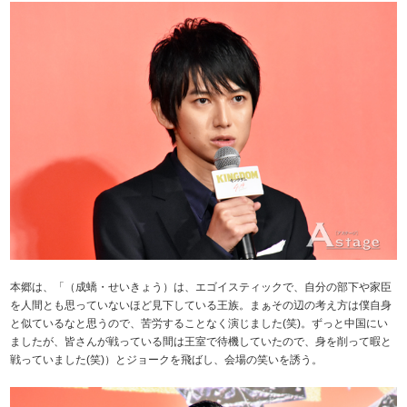
本郷は、「（成蟜・せいきょう）は、エゴイスティックで、自分の部下や家臣
を人間とも思っていないほど見下している王族。まぁその辺の考え方は僕自身
と似ているなと思うので、苦労することなく演じました(笑)。ずっと中国にい
ましたが、皆さんが戦っている間は王室で待機していたので、身を削って暇と
戦っていました(笑)）とジョークを飛ばし、会場の笑いを誘う。