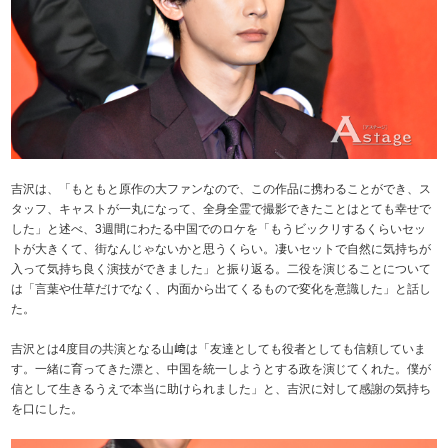
吉沢は、「もともと原作の大ファンなので、この作品に携わることができ、ス
タッフ、キャストが一丸になって、全身全霊で撮影できたことはとても幸せで
した」と述べ、3週間にわたる中国でのロケを「もうビックリするくらいセッ
トが大きくて、街なんじゃないかと思うくらい。凄いセットで自然に気持ちが
入って気持ち良く演技ができました」と振り返る。二役を演じることについて
は「言葉や仕草だけでなく、内面から出てくるもので変化を意識した」と話し
た。
吉沢とは4度目の共演となる山﨑は「友達としても役者としても信頼していま
す。一緒に育ってきた漂と、中国を統一しようとする政を演じてくれた。僕が
信として生きるうえで本当に助けられました」と、吉沢に対して感謝の気持ち
を口にした。