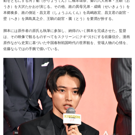
動をともにする河了貂（かりょうてん）に橋本環奈、秦の六大将軍・王騎（お
うき）を大沢たかおが演じる。その他、政の異母兄弟・成蟜（せいきょう）を
本郷奏多、政の側近・昌文君（しょうぶんくん）を高嶋政宏、昌文君の副官・
壁（へき）を満島真之介、王騎の副官・騰（とう）を要潤が扮する。
脚本には原作者の原氏も執筆に参加し、納得のいく脚本を完成させた。監督
は、その映像で観るものすべてをスクリーンにクギづけにする佐藤信介。漫画
原作ながら史実に基づいた中国春秋戦国時代の世界観を、登場人物の心情を、
佐藤ならではの手腕で描いている。