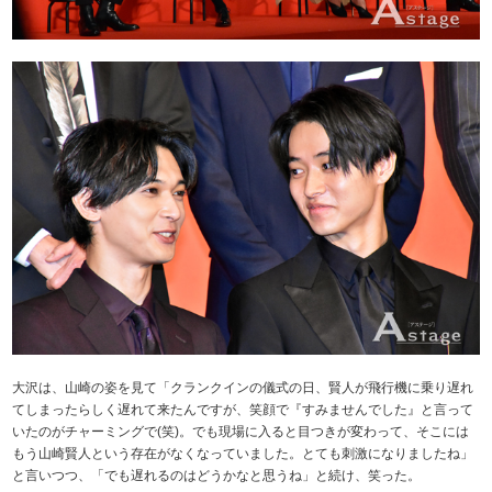
大沢は、山崎の姿を見て「クランクインの儀式の日、賢人が飛行機に乗り遅れ
てしまったらしく遅れて来たんですが、笑顔で『すみませんでした』と言って
いたのがチャーミングで(笑)。でも現場に入ると目つきが変わって、そこには
もう山崎賢人という存在がなくなっていました。とても刺激になりましたね」
と言いつつ、「でも遅れるのはどうかなと思うね」と続け、笑った。