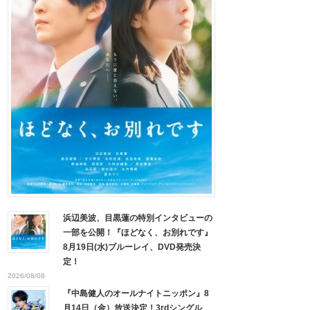
浜辺美波、目黒蓮の特別インタビューの
一部を公開！『ほどなく、お別れです』
8月19日(水)ブルーレイ、DVD発売決
定！
2026/08/08
『中島健人のオールナイトニッポン』8
月14日（金）放送決定！3rdシングル