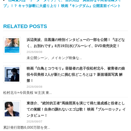
山﨑賢人は「リーダータイプ」で、 吉沢亮は「真面目な中間管理職タイ
プ」！？ キャラ診断に大盛り上り！ 映画『キングダム』公開直前イベント
RELATED POSTS
浜辺美波、目黒蓮の特別インタビューの一部を公開！『ほどな
く、お別れです』8月19日(水)ブルーレイ、DVD発売決定！
2026/08/08
未公開シーン、メイキング映像な...
映画『白鳥とコウモリ』容疑者の息子役松村北斗、被害者の娘
役今田美桜 2人が新たに挑む役どころとは？ 新規場面写真 解
禁！
2026/08/08
松村北斗×今田美桜 Ｗ主演 東...
東啓介、”絶対的王者”馬狼照英を演じて得た達成感と役者とし
ての覚醒！自身の譲れないエゴは歌！ 映画『ブルーロック』イ
ンタビュー！
2026/08/07
累計発行部数6,000万部を突...