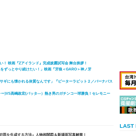
い！ 映画『Zアイランド』完成披露試写会 舞台挨拶！
狼をずっとやり続けたい！」映画『牙狼＜GARO＞神ノ牙
サギにも懐かれる体質なんです」『ピーターラビット２／バーナバス
ー)VS髙嶋政宏(バッタ―）熱き男のガチンコ一球勝負！セレモニー
LAST
全犯罪を生成する方法』人物相関図＆新場面写真解禁！