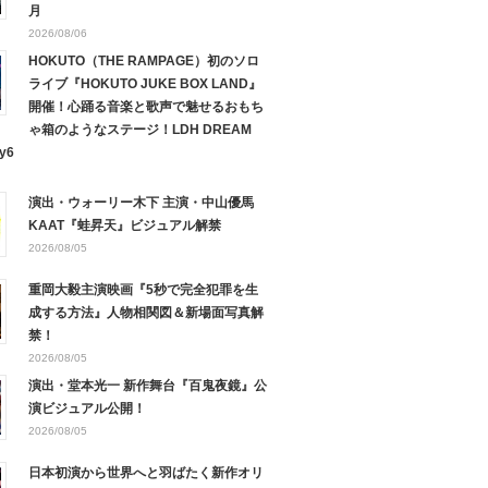
月
2026/08/06
HOKUTO（THE RAMPAGE）初のソロ
ライブ『HOKUTO JUKE BOX LAND』
開催！心踊る音楽と歌声で魅せるおもち
ゃ箱のようなステージ！LDH DREAM
y6
演出・ウォーリー木下 主演・中山優馬
KAAT『蛙昇天』ビジュアル解禁
2026/08/05
重岡大毅主演映画『5秒で完全犯罪を生
成する方法』人物相関図＆新場面写真解
禁！
2026/08/05
演出・堂本光一 新作舞台『百鬼夜鏡』公
演ビジュアル公開！
2026/08/05
日本初演から世界へと羽ばたく新作オリ