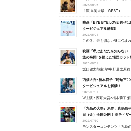
2026/08/05
主演 重岡大毅（WEST.） ...
映画『BYE BYE LOVE 
タービジュアル解禁!!
2026/08/04
この冬、最も切ない謎に包まれた
映画『私はあなたを知らない、
族の時間”を捉えた場面カット
2026/08/01
坂口健太郎主演×中野量太原案・.
西畑大吾×福本莉子『時給三〇
タービジュアルも解禁！
2026/07/31
W主演：西畑大吾×福本莉子 酒..
『九条の大罪』原作：真鍋昌平
日（金）全国公開！ ※ティザ
2026/07/30
モンスターコンテンツ「九条の大