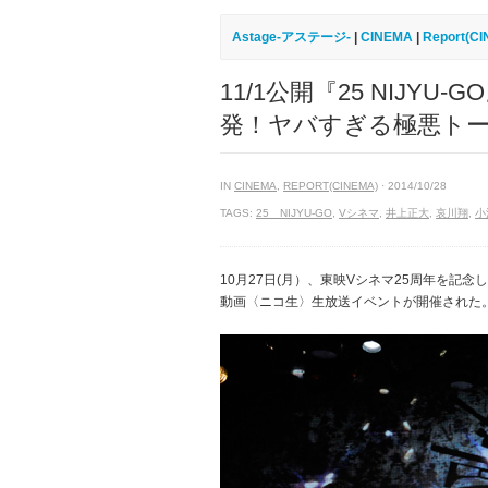
Astage-アステージ-
|
CINEMA
|
Report(C
11/1公開『25 NIJY
発！ヤバすぎる極悪ト
IN
CINEMA
,
REPORT(CINEMA)
· 2014/10/28
TAGS:
25 NIJYU-GO
,
Vシネマ
,
井上正大
,
哀川翔
,
小
10月27日(月）、東映Vシネマ25周年を記念した
動画〈ニコ生〉生放送イベントが開催された