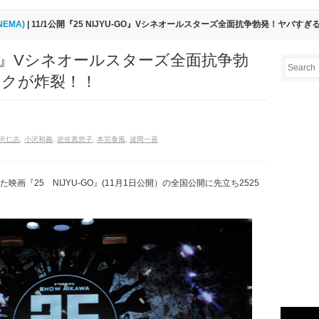
INEMA)
| 11/1公開『25 NIJYU-GO』Vシネオールスターズ全面抗争勃発！ヤバ
U-GO』Vシネオールスターズ全面抗争勃
ークが炸裂！！
沢仁志
,
小沢和義
,
岩佐真悠子
,
本宮泰風
,
波岡一喜
映画『25 NIJYU-GO』(11月1日公開）の全国公開に先立ち2525
。