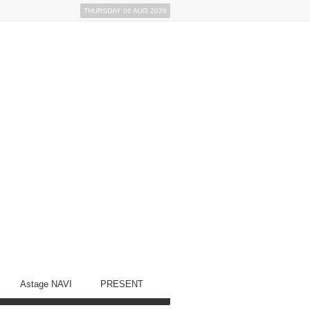
THURSDAY 06 AUG 2026
Astage NAVI
PRESENT