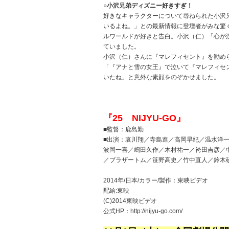
○小沢兄弟ディズニー好きすぎ！
好きなキャラクターについて尋ねられた小沢
いるよね。」との最新情報に登壇者がみな驚
ルワールドが好きと告白。小沢（仁）「心が
ていました。
小沢（仁）さんに『マレフィセント』を勧め
「『アナと雪の女王』で泣いて『マレフィセ
いたね」と意外な素顔をのぞかせました。
『25 NIJYU-GO』
■監督：鹿島勤
■出演：哀川翔／寺島進／高岡早紀／温水洋
波岡一喜／嶋田久作／木村祐一／袴田吉彦／
／ブラザートム／笹野高史／竹中直人／鈴木
2014年/日本/カラー/製作：東映ビデオ
配給:東映
(C)2014東映ビデオ
公式HP：http://nijyu-go.com/