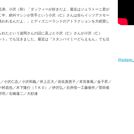
兄弟、小沢（和）「ダッフィーが好きだよ。最近はジェラトーニ君が
く中、絶叫マシンが苦手という小沢（仁）さんは自らイッツアスモー
洗われるんだよ。」とディズニーランドのアトラクションを大絶賛し
られたという波岡さんの話に及ぶと小沢（仁）さんが小沢（仁）
ント』でも泣きました。最近は『スタンバイミーどらえもん』でも泣
@astag
一／小沢仁志／小沢和義／井上正大／岩佐真悠子／本宮泰風／金子昇／
中村昌也／木下隆行（ＴＫＯ）／伊沢弘／石井愃一工藤俊作／菅田俊
砂羽／石橋蓮二／大杉漣