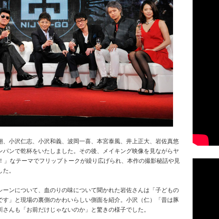
翔、小沢仁志、小沢和義、波岡一喜、本宮泰風、井上正大、岩佐真悠
ンパンで乾杯をいたしました。その後、メイキング映像を見ながらヤ
ぎ！」なテーマでフリップトークが繰り広げられ、本作の撮影秘話や見
した。
シーンについて、血のりの味について聞かれた岩佐さんは「子どもの
です」と現場の裏側のかわいらしい側面を紹介。小沢（仁）「昔は豚
川さんも「お前だけじゃないのか」と驚きの様子でした。