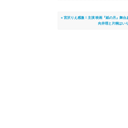
« 宮沢りえ感激！主演 映画『紙の月』舞台
向井理と片桐はいり