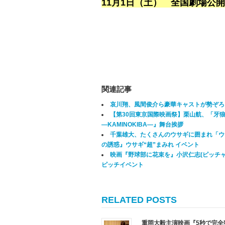
11月1日（土） 全国劇場公開
関連記事
哀川翔、風間俊介ら豪華キャストが勢ぞろ
【第30回東京国際映画祭】栗山航、「牙
―KAMINOKIBA―』舞台挨拶
千葉雄大、たくさんのウサギに囲まれ「ウ
の誘惑』ウサギ“超”まみれ イベント
映画『野球部に花束を』小沢仁志(ピッチャ
ピッチイベント
RELATED POSTS
重岡大毅主演映画『5秒で完