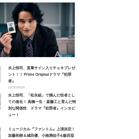
水上恒司、直筆サイン入りチェキプレゼ
ント！！ Prime Originalドラマ『犯罪
者』
2026/08/06
水上恒司、「松永組」で掴んだ役者とし
ての進化！ 高橋一生・斎藤工と育んだ特
別な関係性 ドラマ『犯罪者』インタビ
ュー！
ミュージカル『ファントム』上演決定！
加藤和樹＆城田優、小南満佑子&飯田栞