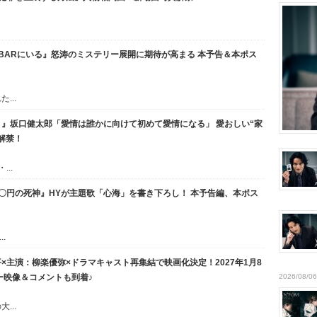
探偵はBARにいる』怒涛のミステリー展開に期待が高まる 本予告＆本ポス
...
』坂口健太郎「愛情は誰かに向けて初めて愛情になる」 愛おしい“家
解禁！
..
〇円の死神』HYが主題歌「心海」を書き下ろし！ 本予告編、本ポス
.
×主演：柳楽優弥×ドラマキャスト再集結で映画化決定！2027年1月8
ー映像＆コメントも到着♪
2026/08/06
...