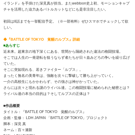
イランド』を手掛けた深見真が担当。またwebtoon史上初、モーションキャプ
チャを活用した迫力あるバトルカットなどにも是非注目したい。
初回は8話までを一挙配信予定。（※一部有料）ぜひスマホでチェックして欲
しい。
◆『BATTLE OF TOKYO 覚醒のルプス』詳細
■あらすじ
近未来。超東京の地下深くにある、世間から隔絶された違法の格闘技場。
そこでは人生の一発逆転を狙うならず者たちが日々血みどろの争いを繰り広げ
ていた。
そこに突如現れる、若きファイター「ルプス」。
まったく無名の美青年は、強敵を次々に撃破して勝ち上がっていく。
一介の高校生にもかかわらず、その強さは神がかっていた。
さらには次々と現れる謎のライバル達。この格闘技場に秘められた秘密とは？
ライバル達の本当の目的は？そしてルプスの正体は？
■作品概要
タイトル：『BATTLE OF TOKYO 覚醒のルプス』
企画・監修： LDH JAPAN 「BATTLE OF TOKYO」プロジェクト
脚本：深見 真
ネーム：百々瀬新