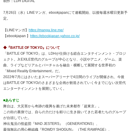
制作：LDH DIGITAL
7月26日（水）LINEマンガ、ebookjapanにて連載開始、以後毎週水曜日更新予
定。
【LINEマンガ】
https://manga.line.me/
【ebookjapan 】
https://ebookjapan.yahoo.co.jp/
◆『BATTLE OF TOKYO』について
「BATTLE OF TOKYO」は、LDHが仕掛ける総合エンタテインメント・プロジ
ェクト。Jr.EXILE世代のグループが中心となり、小説やアニメ、ゲーム、楽
曲、ライブなどリアルとバーチャルを融合・横断して展開する世界初の
「Mixed Reality Entertainment」だ。
2022年7月にはさいたまスーパーアリーナで4日間のライブが開催され、今後
はBATTLE OF TOKYOのさまざまな企画が創造されていく今までにない次世代
エンターテインメントを展開していく。
■あらすじ
舞台は、大災害から奇跡の復興を遂げた未来都市「超東京」。
この街の裏側では、自らの力だけを頼りに生き抜いてきた若者たちのグループ
が台頭していた。
神出鬼没の怪盗団『MAD JESTERS』 （GENERATIONS）、
最強無比の用心棒組織『ROWDY SHOGUN』 （THE RAMPAGE）、