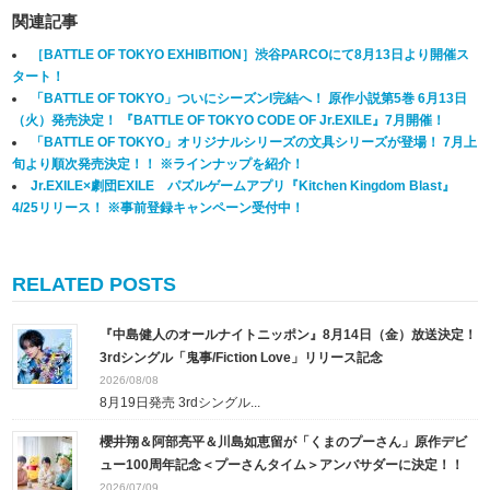
関連記事
［BATTLE OF TOKYO EXHIBITION］渋谷PARCOにて8月13日より開催ス
タート！
「BATTLE OF TOKYO」ついにシーズンI完結へ！ 原作小説第5巻 6月13日
（火）発売決定！ 『BATTLE OF TOKYO CODE OF Jr.EXILE』7月開催！
「BATTLE OF TOKYO」オリジナルシリーズの文具シリーズが登場！ 7月上
旬より順次発売決定！！ ※ラインナップを紹介！
Jr.EXILE×劇団EXILE パズルゲームアプリ『Kitchen Kingdom Blast』
4/25リリース！ ※事前登録キャンペーン受付中！
RELATED POSTS
『中島健人のオールナイトニッポン』8月14日（金）放送決定！
3rdシングル「鬼事/Fiction Love」リリース記念
2026/08/08
8月19日発売 3rdシングル...
櫻井翔＆阿部亮平＆川島如恵留が「くまのプーさん」原作デビ
ュー100周年記念＜プーさんタイム＞アンバサダーに決定！！
2026/07/09