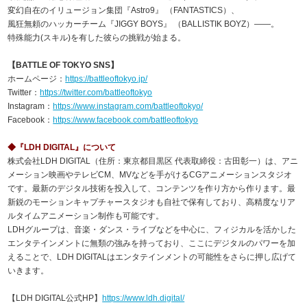
変幻自在のイリュージョン集団『Astro9』 （FANTASTICS）、
風狂無頼のハッカーチーム『JIGGY BOYS』 （BALLISTIK BOYZ）――。
特殊能力(スキル)を有した彼らの挑戦が始まる。
【BATTLE OF TOKYO SNS】
ホームページ：
https://battleoftokyo.jp/
Twitter：
https://twitter.com/battleoftokyo
Instagram：
https://www.instagram.com/battleoftokyo/
Facebook：
https://www.facebook.com/battleoftokyo
◆『LDH DIGITAL』について
株式会社LDH DIGITAL（住所：東京都目黒区 代表取締役：古田彰一）は、アニ
メーション映画やテレビCM、MVなどを手がけるCGアニメーションスタジオ
です。最新のデジタル技術を投入して、コンテンツを作り方から作ります。最
新鋭のモーションキャプチャースタジオも自社で保有しており、高精度なリア
ルタイムアニメーション制作も可能です。
LDHグループは、音楽・ダンス・ライブなどを中心に、フィジカルを活かした
エンタテインメントに無類の強みを持っており、ここにデジタルのパワーを加
えることで、LDH DIGITALはエンタテインメントの可能性をさらに押し広げて
いきます。
【LDH DIGITAL公式HP】
https://www.ldh.digital/