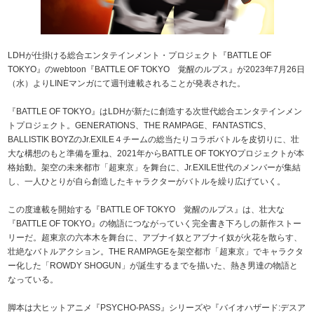
LDHが仕掛ける総合エンタテインメント・プロジェクト『BATTLE OF
TOKYO』のwebtoon『BATTLE OF TOKYO 覚醒のルプス』が2023年7月26日
（水）よりLINEマンガにて週刊連載されることが発表された。
『BATTLE OF TOKYO』はLDHが新たに創造する次世代総合エンタテインメン
トプロジェクト。GENERATIONS、THE RAMPAGE、FANTASTICS、
BALLISTIK BOYZのJr.EXILE４チームの総当たりコラボバトルを皮切りに、壮
大な構想のもと準備を重ね、2021年からBATTLE OF TOKYOプロジェクトが本
格始動。架空の未来都市「超東京」を舞台に、Jr.EXILE世代のメンバーが集結
し、一人ひとりが自ら創造したキャラクターがバトルを繰り広げていく。
この度連載を開始する『BATTLE OF TOKYO 覚醒のルプス』は、壮大な
『BATTLE OF TOKYO』の物語につながっていく完全書き下ろしの新作ストー
リーだ。超東京の六本木を舞台に、アブナイ奴とアブナイ奴が火花を散らす、
壮絶なバトルアクション。THE RAMPAGEを架空都市「超東京」でキャラクタ
ー化した「ROWDY SHOGUN」が誕生するまでを描いた、熱き男達の物語と
なっている。
脚本は大ヒットアニメ『PSYCHO-PASS』シリーズや『バイオハザード:デスア