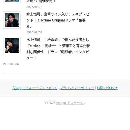
大絶”』開催決定！
2026/08/07
水上恒司、直筆サイン入りチェキプレゼ
ント！！ Prime Originalドラマ『犯罪
者』
2026/08/06
水上恒司、「松永組」で掴んだ役者とし
ての進化！ 高橋一生・斎藤工と育んだ特
別な関係性 ドラマ『犯罪者』インタビ
ュー！
2026/08/06
Astage-アステージ-について
│
プライバシーポリシー
│
お問い合わせ
© 2026
Astage-アステージ-
.