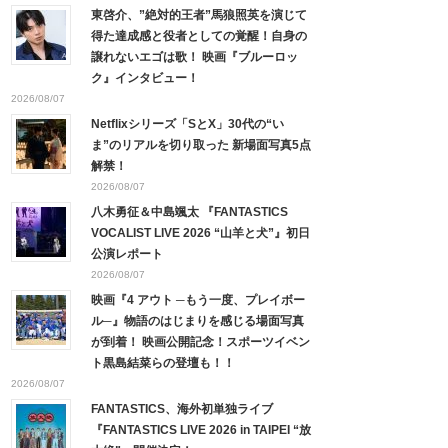
東啓介、”絶対的王者”馬狼照英を演じて
得た達成感と役者としての覚醒！自身の
譲れないエゴは歌！ 映画『ブルーロッ
ク』インタビュー！
2026/08/07
Netflixシリーズ「SとX」30代の“い
ま”のリアルを切り取った 新場面写真5点
解禁！
2026/08/07
八木勇征＆中島颯太 『FANTASTICS
VOCALIST LIVE 2026 “山羊と犬”』初日
公演レポート
2026/08/07
映画『4 アウト ─もう一度、プレイボー
ル─』物語のはじまりを感じる場面写真
が到着！ 映画公開記念！スポーツイベン
ト黒島結菜らの登壇も！！
2026/08/07
FANTASTICS、海外初単独ライブ
『FANTASTICS LIVE 2026 in TAIPEI “放