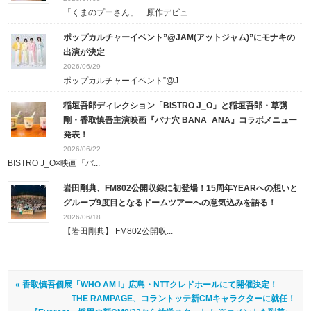
「くまのプーさん」 原作デビュ...
ポップカルチャーイベント”@JAM(アットジャム)”にモナキの
出演が決定
2026/06/29
ポップカルチャーイベント”@J...
稲垣吾郎ディレクション「BISTRO J_O」と稲垣吾郎・草彅
剛・香取慎吾主演映画『バナ穴 BANA_ANA』コラボメニュー
発表！
2026/06/22
BISTRO J_O×映画『バ...
岩田剛典、FM802公開収録に初登場！15周年YEARへの想いと
グループ9度目となるドームツアーへの意気込みを語る！
2026/06/18
【岩田剛典】 FM802公開収...
« 香取慎吾個展「WHO AM I」広島・NTTクレドホールにて開催決定！
THE RAMPAGE、コラントッテ新CMキャラクターに就任！