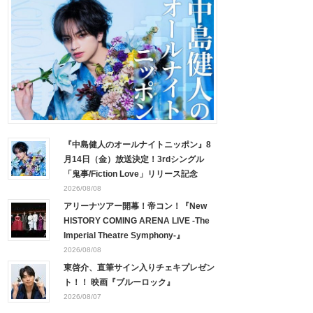
『中島健人のオールナイトニッポン』8
月14日（金）放送決定！3rdシングル
「鬼事/Fiction Love」リリース記念
2026/08/08
アリーナツアー開幕！帝コン！『New
HISTORY COMING ARENA LIVE -The
Imperial Theatre Symphony-』
2026/08/08
東啓介、直筆サイン入りチェキプレゼン
ト！！ 映画『ブルーロック』
2026/08/07