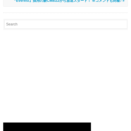
『Everest』採用の新CM8/22から放送スタート！ ※コメントも到着♪ »