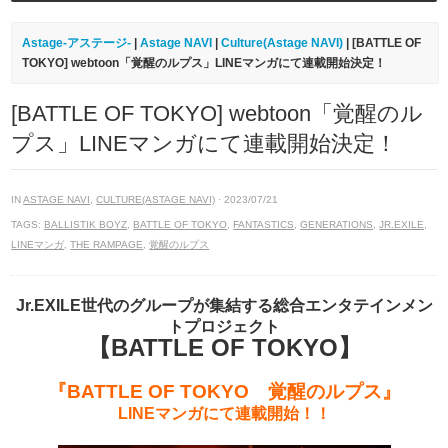
Astage-アステージ-
|
Astage NAVI
|
Culture(Astage NAVI)
| [BATTLE OF
TOKYO] webtoon「覚醒のルプス」LINEマンガにて連載開始決定！
[BATTLE OF TOKYO] webtoon「覚醒のル
プス」LINEマンガにて連載開始決定！
IN
ASTAGE NAVI
,
CULTURE(ASTAGE NAVI)
· 2023/07/21
TAGS:
BALLISTIK BOYZ
,
BATTLE OF TOKYO
,
FANTASTICS
,
GENERATIONS
,
JR.EXILE
,
LINEマンガ
,
THE RAMPAGE
,
覚醒のルプス
Jr.EXILE世代のグループが集結する総合エンタテインメン
トプロジェクト
【BATTLE OF TOKYO】
『BATTLE OF TOKYO 覚醒のルプス』
LINEマンガにて連載開始！！