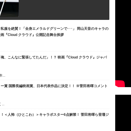
私服を絶賛！「全身エメラルドグリーンで･･･」 岡山天音のキャラの
映画『Cloud クラウド』公開記念舞台挨拶
、こんなに緊張してたんだ」！？ 映画『Cloud クラウド』ジャパ
..
デミー賞 国際長編映画賞、日本代表作品に決定！！ ※菅田将暉コメント
..
付き！＜人怖（ひとこわ）＞キャラポスター6点解禁！ 菅田将暉ら登壇ジ