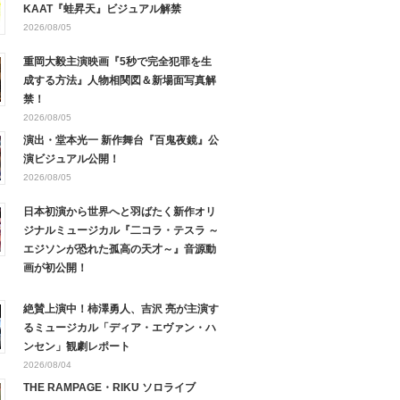
KAAT『蛙昇天』ビジュアル解禁
2026/08/05
重岡大毅主演映画『5秒で完全犯罪を生
成する方法』人物相関図＆新場面写真解
禁！
2026/08/05
演出・堂本光一 新作舞台『百鬼夜鏡』公
演ビジュアル公開！
2026/08/05
日本初演から世界へと羽ばたく新作オリ
ジナルミュージカル『二コラ・テスラ ～
エジソンが恐れた孤高の天才～』音源動
画が初公開！
絶賛上演中！柿澤勇人、吉沢 亮が主演す
るミュージカル「ディア・エヴァン・ハ
ンセン」観劇レポート
2026/08/04
THE RAMPAGE・RIKU ソロライブ