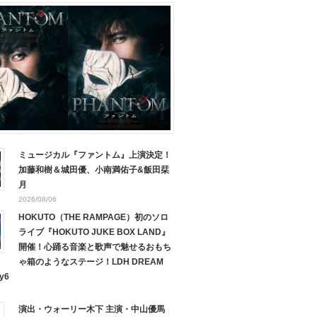
ミュージカル『ファントム』上演決定！
加藤和樹＆城田優、小南満佑子&飯田栞
月
2026/08/06
HOKUTO（THE RAMPAGE）初のソロ
ライブ『HOKUTO JUKE BOX LAND』
開催！心踊る音楽と歌声で魅せるおもち
ゃ箱のようなステージ！LDH DREAM
y6
演出・ウォーリー木下 主演・中山優馬