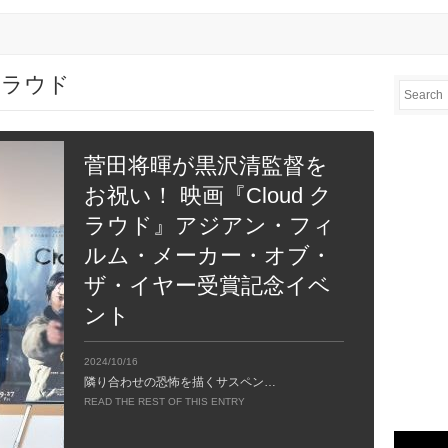
d クラウド
菅田将暉が黒沢清監督を
お祝い！ 映画『Cloud ク
ラウド』アジアン・フィ
ルム・メーカー・オブ・
ザ・イヤー受賞記念イベ
ント
2024/10/16
隣り合わせの恐怖を描くサスペン…
READ THE REST OF THIS ENTRY