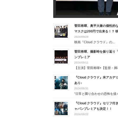
菅田将暉、奥平大兼の個性的な
マスクは200円で出来る！？ 
2024/09/28
映画『Cloud クラウド』の...
菅田将暉、撮影時を振り返り「俺
ンプレミア
2024/09/11
【主演】菅田将暉×【監督・脚本.
『Cloud クラウド』米アカ
あり♪
2024/08/31
“日常と隣り合わせの恐怖を描く.
『Cloud クラウド』セリフ
ャパンプレミアも決定！！
2024/08/22