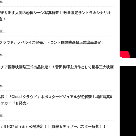
..
暉が炙り出す人間の恐怖シーン写真解禁！ 数量限定サントラ＆シナリオ
決定！
..
ud クラウド』ノベライズ発売、トロント国際映画祭正式出品決定！
..
ヴェネチア国際映画祭正式出品決定！！菅田将暉主演作として世界三大映画
..
戦！『Cloud クラウド』本ポスタービジュアルが初解禁！場面写真6
ケカードも発売♪
..
ウド』9月27日（金）公開決定！！ 特報＆ティザーポスター解禁！！