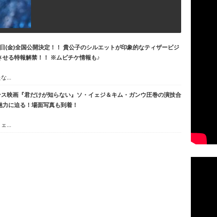
2日(金)全国公開決定！！ 貴公子のシルエットが印象的なティザービジ
させる特報解禁！！ ※ムビチケ情報も♪
...
ンス映画『君だけが知らない』ソ・イェジ＆キム・ガンウ圧巻の演技合
魅力に迫る！場面写真も到着！
...