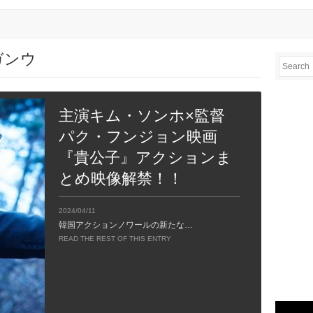
ム・ガンウ
主演キム・ソンホ×監督
パク・フンジョン映画
『貴公子』アクションま
とめ映像解禁！！
2024/04/11
韓国アクションノワールの新たな…
READ THE REST OF THIS ENTRY