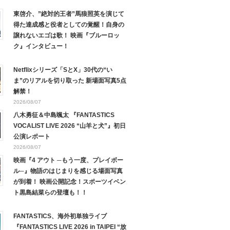
東啓介、”絶対的王者”馬狼照英を演じて
得た達成感と役者としての覚醒！自身の
譲れないエゴは歌！ 映画『ブルーロッ
ク』インタビュー！
Netflixシリーズ「SとX」30代の“い
ま”のリアルを切り取った 新場面写真5点
解禁！
2026/08/07
八木勇征＆中島颯太 『FANTASTICS
VOCALIST LIVE 2026 “山羊と犬”』初日
公演レポート
2026/08/07
映画『4 アウト ─もう一度、プレイボー
ル─』物語のはじまりを感じる場面写真
が到着！ 映画公開記念！スポーツイベン
ト黒島結菜らの登壇も！！
FANTASTICS、海外初単独ライブ
『FANTASTICS LIVE 2026 in TAIPEI “放