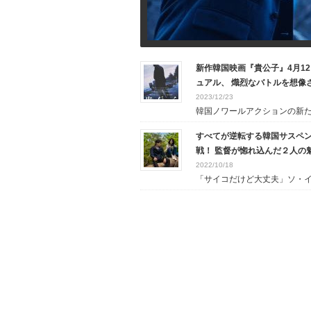
新作韓国映画『貴公子』4月1
ュアル、 熾烈なバトルを想像
2023/12/23
韓国ノワールアクションの新たな
すべてが逆転する韓国サスペ
戦！ 監督が惚れ込んだ２人の
2022/10/18
「サイコだけど大丈夫」ソ・イェ