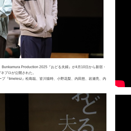
amura Production 2025『おどる夫婦』が4月10日から新宿・
日にゲネプロが公開された。
『timelesz』松島聡、皆川猿時、小野花梨、内田慈、岩瀬亮、内