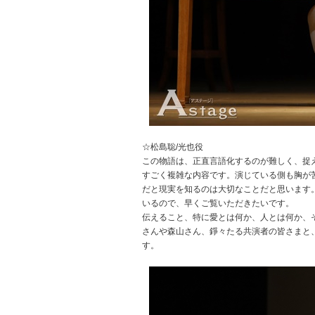
☆松島聡/光也役
この物語は、正直言語化するのが難しく、捉
すごく複雑な内容です。演じている側も胸が
だと現実を知るのは大切なことだと思います
いるので、早くご覧いただきたいです。
伝えること、特に愛とは何か、人とは何か、
さんや森山さん、錚々たる共演者の皆さまと
す。