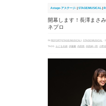
Astage-アステージ-
|
STAGE/MUSICAL
|
R
開幕します！長澤まさみ
ネプロ
IN
REPORT(STAGE/MUSICAL)
,
STAGE/MUSICAL
· 
TAGS:
おどる夫婦
,
伊藤蘭
,
内田慈
,
内田紳一郎
,
小野