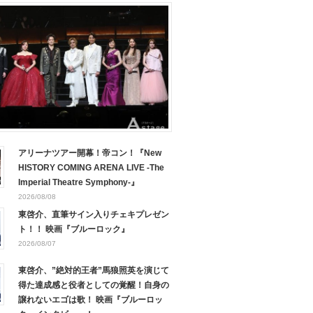
アリーナツアー開幕！帝コン！『New
HISTORY COMING ARENA LIVE -The
Imperial Theatre Symphony-』
2026/08/08
東啓介、直筆サイン入りチェキプレゼン
ト！！ 映画『ブルーロック』
2026/08/07
東啓介、”絶対的王者”馬狼照英を演じて
得た達成感と役者としての覚醒！自身の
譲れないエゴは歌！ 映画『ブルーロッ