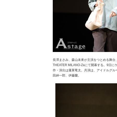
長澤まさみ、森山未來が主演をつとめる舞台、Bunk
THEATER MILANO-Zaにて開幕する。9
作・演出は蓬莱竜太。共演は、アイドルグループ
田紳一郎、伊藤蘭。