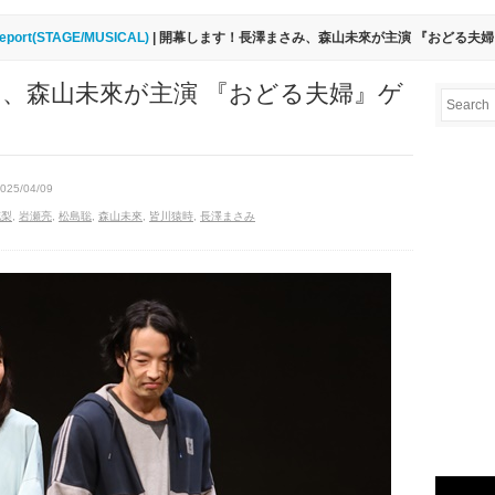
eport(STAGE/MUSICAL)
| 開幕します！長澤まさみ、森山未來が主演 『おどる夫
、森山未來が主演 『おどる夫婦』ゲ
2025/04/09
花梨
,
岩瀬亮
,
松島聡
,
森山未來
,
皆川猿時
,
長澤まさみ