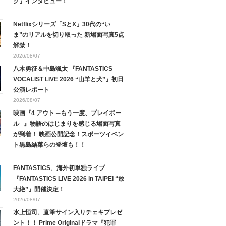
ク』インタビュー！
Netflixシリーズ「SとX」30代の“い
ま”のリアルを切り取った 新場面写真5点
解禁！
2026/08/07
八木勇征＆中島颯太 『FANTASTICS
VOCALIST LIVE 2026 “山羊と犬”』初日
公演レポート
2026/08/07
映画『4 アウト ─もう一度、プレイボー
ル─』物語のはじまりを感じる場面写真
が到着！ 映画公開記念！スポーツイベン
ト黒島結菜らの登壇も！！
FANTASTICS、海外初単独ライブ
『FANTASTICS LIVE 2026 in TAIPEI “放
大絶”』開催決定！
2026/08/07
水上恒司、直筆サイン入りチェキプレゼ
ント！！ Prime Originalドラマ『犯罪