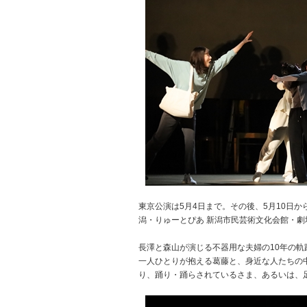
東京公演は5月4日まで。その後、5月10日か
潟・りゅーとぴあ 新潟市民芸術文化会館・劇
長澤と森山が演じる不器用な夫婦の10年の軌
一人ひとりが抱える葛藤と、身近な人たちの
り、踊り・踊らされているさま、あるいは、