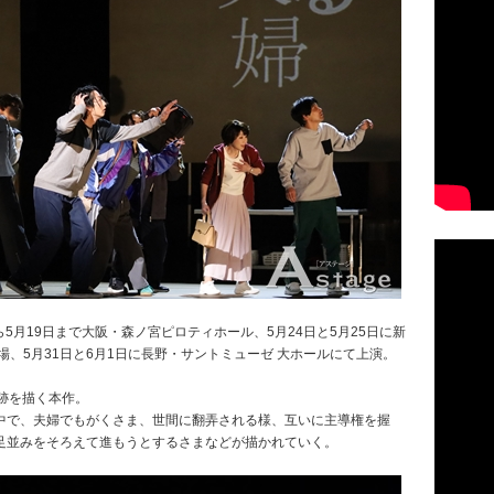
ら5月19日まで大阪・森ノ宮ピロティホール、5月24日と5月25日に新
場、5月31日と6月1日に長野・サントミューゼ 大ホールにて上演。
跡を描く本作。
中で、夫婦でもがくさま、世間に翻弄される様、互いに主導権を握
足並みをそろえて進もうとするさまなどが描かれていく。