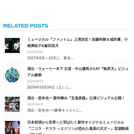
RELATED POSTS
ミュージカル『ファントム』上演決定！加藤和樹＆城田優、小
南満佑子&飯田栞月
2026/08/06
2027年8月～10月に、東京...
演出・ウォーリー木下 主演・中山優馬 KAAT『蛙昇天』ビジュ
アル解禁
2026/08/05
2026年10月24日（土）に...
演出・堂本光一 新作舞台『百鬼夜鏡』公演ビジュアル公開！
2026/08/05
演出・堂本光一×豪華キャストに...
日本初演から世界へと羽ばたく新作オリジナルミュージカル
『二コラ・テスラ ～エジソンが恐れた孤高の天才～』音源動画