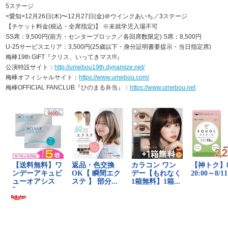
5ステージ
<愛知>12月26日(木)〜12月27日(金)＠ウインクあいち／3ステージ
【チケット料金(税込・全席指定)】 ※未就学児入場不可
SS席：9,500円(前方・センターブロック／各回席数限定) S席：8,500円
U-25サービスエリア：3,500円(25歳以下・身分証明書要提示・当日指定席)
梅棒19th GIFT『クリス、いってきマス!!!』
公演特設サイト：
http://umebou19th.dynamize.net/
梅棒オフィシャルサイト：
https://www.umebou.com/
梅棒OFFICIAL FANCLUB『ひのまる弁当』：
https://www.umebou.net