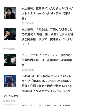
水上恒司、直筆サイン入りチェキプレゼ
ント！！ Prime Originalドラマ『犯罪
者』
2026/08/06
水上恒司、「松永組」で掴んだ役者とし
ての進化！ 高橋一生・斎藤工と育んだ特
別な関係性 ドラマ『犯罪者』インタビ
ュー！
2026/08/06
ミュージカル『ファントム』上演決定！
加藤和樹＆城田優、小南満佑子&飯田栞
月
2026/08/06
HOKUTO（THE RAMPAGE）初のソロ
ライブ『HOKUTO JUKE BOX LAND』
開催！心踊る音楽と歌声で魅せるおもち
ゃ箱のようなステージ！LDH DREAM
PARK Day6
2026/08/05