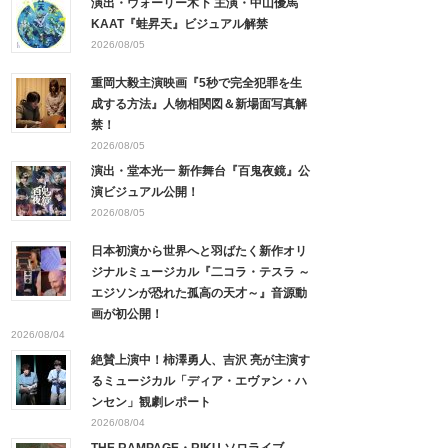
演出・ウォーリー木下 主演・中山優馬
KAAT『蛙昇天』ビジュアル解禁
2026/08/05
重岡大毅主演映画『5秒で完全犯罪を生
成する方法』人物相関図＆新場面写真解
禁！
2026/08/05
演出・堂本光一 新作舞台『百鬼夜鏡』公
演ビジュアル公開！
2026/08/05
日本初演から世界へと羽ばたく新作オリ
ジナルミュージカル『二コラ・テスラ ～
エジソンが恐れた孤高の天才～』音源動
画が初公開！
2026/08/04
絶賛上演中！柿澤勇人、吉沢 亮が主演す
るミュージカル「ディア・エヴァン・ハ
ンセン」観劇レポート
2026/08/04
THE RAMPAGE・RIKU ソロライブ