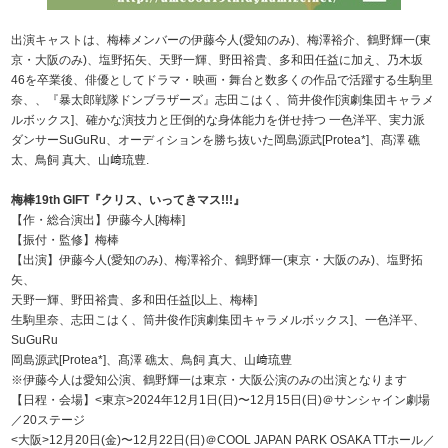
出演キャストは、梅棒メンバーの伊藤今人(愛知のみ)、梅澤裕介、鶴野輝一(東
京・大阪のみ)、塩野拓矢、天野一輝、野田裕貴、多和田任益に加え、乃木坂
46を卒業後、俳優としてドラマ・映画・舞台と数多くの作品で活躍する生駒里
奈、、『暴太郎戦隊ドンブラザーズ』志田こはく、筒井俊作[演劇集団キャラメ
ルボックス]、確かな演技力と圧倒的な身体能力を併せ持つ 一色洋平、実力派
ダンサーSuGuRu、オーディションを勝ち抜いた岡島源武[Protea*]、髙澤 礁
太、鳥飼 真大、山﨑琉豊.
梅棒19th GIFT『クリス、いってきマス!!!』
【作・総合演出】伊藤今人[梅棒]
【振付・監修】梅棒
【出演】伊藤今人(愛知のみ)、梅澤裕介、鶴野輝一(東京・大阪のみ)、塩野拓
矢、
天野一輝、野田裕貴、多和田任益[以上、梅棒]
生駒里奈、志田こはく、筒井俊作[演劇集団キャラメルボックス]、一色洋平、
SuGuRu
岡島源武[Protea*]、髙澤 礁太、鳥飼 真大、山﨑琉豊
※伊藤今人は愛知公演、鶴野輝一は東京・大阪公演のみの出演となります
【日程・会場】<東京>2024年12月1日(日)〜12月15日(日)＠サンシャイン劇場
／20ステージ
<大阪>12月20日(金)〜12月22日(日)＠COOL JAPAN PARK OSAKA TTホール／