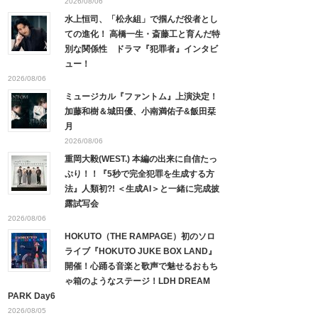
2026/08/06
水上恒司、「松永組」で掴んだ役者とし
ての進化！ 高橋一生・斎藤工と育んだ特
別な関係性 ドラマ『犯罪者』インタビ
ュー！
2026/08/06
ミュージカル『ファントム』上演決定！
加藤和樹＆城田優、小南満佑子&飯田栞
月
2026/08/06
重岡大毅(WEST.) 本編の出来に自信たっ
ぷり！！『5秒で完全犯罪を生成する方
法』人類初?! ＜生成AI＞と一緒に完成披
露試写会
2026/08/06
HOKUTO（THE RAMPAGE）初のソロ
ライブ『HOKUTO JUKE BOX LAND』
開催！心踊る音楽と歌声で魅せるおもち
ゃ箱のようなステージ！LDH DREAM
PARK Day6
2026/08/05