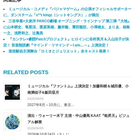
ミュージカル・コメディ『パジャマゲーム』の公演オフィシャルサポーター
に、ダンスチーム「s**t kingz（シットキングス）」が就任
三谷幸喜×大泉洋 PARCO劇場 オープニング・ラインナップ 第三弾『大地』
に山本耕史、竜星涼、栗原英雄、藤井隆、濱田龍臣、小澤雄太、まりゑ、相島
一之、浅野和之、辻萬長
『カンテレ×劇団Patchプロジェクト』ヒロインに谷村美月＆入山法子が決
定！ 音楽朗読劇『マインド・リマインド～I am…～』上演決定！
道枝駿佑主演舞台「ロミオとジュリエット」全キャスト発表！
RELATED POSTS
ミュージカル『ファントム』上演決定！加藤和樹＆城田優、小
南満佑子&飯田栞月
2026/08/06
2027年8月～10月に、東京...
演出・ウォーリー木下 主演・中山優馬 KAAT『蛙昇天』ビジュ
アル解禁
2026/08/05
2026年10月24日（土）に...