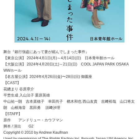
舞台『銀行強盗にあって妻が縮んでしまった事件』
【東京公演】 2024年4月1日(月)～4月14日(日) 日本青年館ホール
【大阪公演】 2024年4月20日(土)～21日(日) COOL JAPAN PARK OSAKA
WWホール
【名古屋公演】2024年4月26日(金)〜28日(日) 御園座
【CAST】
花總まり 谷原章介
平埜生成 入山法子 栗原英雄
中山祐一朗 吉本菜穂子 幸田尚子 楢木和也 西山友貴 吉﨑裕哉 山口将太
朗 山根海音 黒田勇 須﨑汐理
【STAFF】
原作 アンドリュー・カウフマン
脚本 / 演出 G2
Copyright © 2010 by Andrew Kaufman
Used by permission of The Rights Factory Inc. through Japan UNI Agency, Inc.,