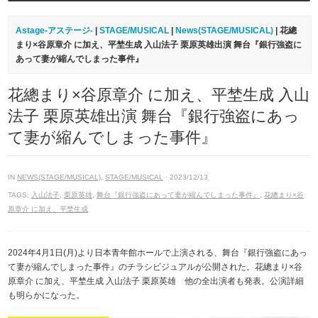
Astage-アステージ-
|
STAGE/MUSICAL
|
News(STAGE/MUSICAL)
| 花總
まり×谷原章介 に加え、平埜生成 入山法子 栗原英雄出演 舞台『銀行強盗に
あって妻が縮んでしまった事件』
花總まり×谷原章介 に加え、平埜生成 入山
法子 栗原英雄出演 舞台『銀行強盗にあっ
て妻が縮んでしまった事件』
IN
NEWS(STAGE/MUSICAL)
,
STAGE/MUSICAL
· 2023/12/13
TAGS:
入山法子
,
栗原英雄
,
舞台『銀行強盗にあって妻が縮んでしまった事件』
,
花總まり×谷
原章介 に加え、平埜生成
2024年4月1日(月)より日本青年館ホールで上演される、舞台『銀行強盗にあっ
て妻が縮んでしまった事件』のチラシビジュアルが公開された。花總まり×谷
原章介 に加え、平埜生成 入山法子 栗原英雄 他の全出演者も発表。公演詳細
も明らかになった。