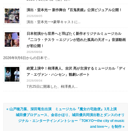
演出・堂本光一 新作舞台『百鬼夜鏡』公演ビジュアル公開！
2026/08/05
演出・堂本光一×豪華キャストに...
日本初演から世界へと羽ばたく新作オリジナルミュージカル
『二コラ・テスラ ～エジソンが恐れた孤高の天才～』音源動画
が初公開！
2026/08/04
2026年9月6日からの日本で...
絶賛上演中！柿澤勇人、吉沢 亮が主演するミュージカル「ディ
ア・エヴァン・ハンセン」観劇レポート
2026/08/04
7月25日に開幕した、柿澤勇人...
« 山戸穂乃葉、深田竜生出演 ミュージカル『魔女の宅急便』3月上演
城田優プロデュース、金谷かほり、城田優共同演出歌とダンスのオリ
ジナル・エンターテインメントショー「TOKYO〜the city of music
and love〜」を制作 »