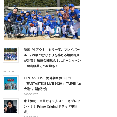
映画『4 アウト ─もう一度、プレイボー
ル─』物語のはじまりを感じる場面写真
が到着！ 映画公開記念！スポーツイベン
ト黒島結菜らの登壇も！！
2026/08/07
FANTASTICS、海外初単独ライブ
『FANTASTICS LIVE 2026 in TAIPEI “放
大絶”』開催決定！
2026/08/07
水上恒司、直筆サイン入りチェキプレゼ
ント！！ Prime Originalドラマ『犯罪
者』