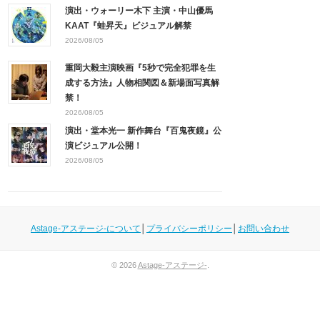
演出・ウォーリー木下 主演・中山優馬
KAAT『蛙昇天』ビジュアル解禁
2026/08/05
重岡大毅主演映画『5秒で完全犯罪を生
成する方法』人物相関図＆新場面写真解
禁！
2026/08/05
演出・堂本光一 新作舞台『百鬼夜鏡』公
演ビジュアル公開！
2026/08/05
Astage-アステージ-について
│
プライバシーポリシー
│
お問い合わせ
© 2026
Astage-アステージ-
.