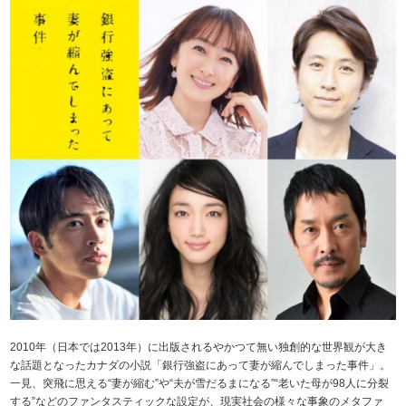
2010年（日本では2013年）に出版されるやかつて無い独創的な世界観が大き
な話題となったカナダの小説「銀行強盗にあって妻が縮んでしまった事件」。
一見、突飛に思える“妻が縮む”や“夫が雪だるまになる”“老いた母が98人に分裂
する”などのファンタスティックな設定が、現実社会の様々な事象のメタファ