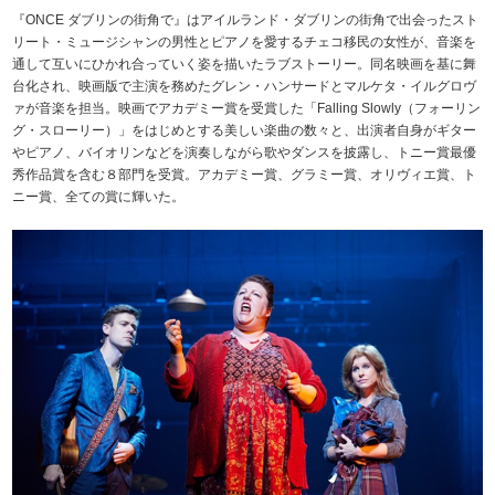
『ONCE ダブリンの街角で』はアイルランド・ダブリンの街角で出会ったスト
リート・ミュージシャンの男性とピアノを愛するチェコ移民の女性が、音楽を
通して互いにひかれ合っていく姿を描いたラブストーリー。同名映画を基に舞
台化され、映画版で主演を務めたグレン・ハンサードとマルケタ・イルグロヴ
ァが音楽を担当。映画でアカデミー賞を受賞した「Falling Slowly（フォーリン
グ・スローリー）」をはじめとする美しい楽曲の数々と、出演者自身がギター
やピアノ、バイオリンなどを演奏しながら歌やダンスを披露し、トニー賞最優
秀作品賞を含む８部門を受賞。アカデミー賞、グラミー賞、オリヴィエ賞、ト
ニー賞、全ての賞に輝いた。