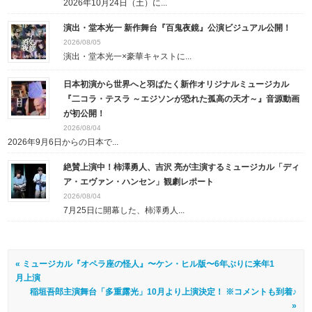
2026年10月24日（土）に...
演出・堂本光一 新作舞台『百鬼夜鏡』公演ビジュアル公開！
2026/08/05
演出・堂本光一×豪華キャストに...
日本初演から世界へと羽ばたく新作オリジナルミュージカル
『二コラ・テスラ ～エジソンが恐れた孤高の天才～』音源動画
が初公開！
2026/08/04
2026年9月6日からの日本で...
絶賛上演中！柿澤勇人、吉沢 亮が主演するミュージカル「ディ
ア・エヴァン・ハンセン」観劇レポート
2026/08/04
7月25日に開幕した、柿澤勇人...
« ミュージカル『オペラ座の怪人』〜ケン・ヒル版〜6年ぶりに来年1
月上演
稲垣吾郎主演舞台「多重露光」10月より上演決定！ ※コメントも到着♪
»