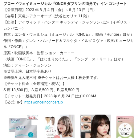
ブロードウェイミュージカル『ONCE ダブリンの街角で』イン コンサート
【公演日程】2023 年 8 月 4 日（金）～8 月 13 日（日）
【会場】東急シアターオーブ（渋谷ヒカリエ 11 階）
【出演】デイヴィッド・ハンター キャシディ・ジャンソン ほか（イギリス・
カンパニー）
脚本：エンダ・ウォルシュ（ミュージカル『ONCE』、映画『Hunger』ほか）
作詞・作曲：グレン・ハンサード＆マルケタ・イルグロヴァ（映画/ミュージカ
ル『ONCE』）
原案：映画版脚本・監督 ジョン・カーニー
（映画『ONCE』、『はじまりのうた』、『シング・ストリート』ほか）
演出：ディーン・ジョンソン
※英語上演、日本語字幕あり
※未就学児入場不可 ※チケットはお一人様 1 枚必要です。
【チケット料金（全席指定・税込）】
S 席 13,500 円、A 席 8,500 円、B 席 5,500 円
【チケット一般発売日】2023 年 6 月 24 日(土)10:00AM
【公式 HP】
https://onceinconcert.jp