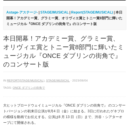
Astage-アステージ-
|
STAGE/MUSICAL
|
Report(STAGE/MUSICAL)
| 本日
開幕！アカデミー賞、グラミー賞、オリヴィエ賞とトニー賞8部門に輝いた
ミュージカル『ONCE ダブリンの街角で』のコンサート版
本日開幕！アカデミー賞、グラミー賞、
オリヴィエ賞とトニー賞8部門に輝いたミ
ュージカル『ONCE ダブリンの街角で』
のコンサート版
IN
REPORT(STAGE/MUSICAL)
,
STAGE/MUSICAL
· 2023/08/04
TAGS:
ONCE ダブリンの街角で
大ヒットブロードウェイミュージカル『ONCE ダブリンの街角で』 のコンサー
トバージョンの初来日公演が8月4 日（金）に始まる。3日に行われたゲネプロ
の模様を動画でお伝えする。公演は8 月 13 日（日）まで、渋谷・シアターオ
ーブにて開催される。