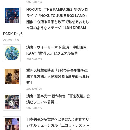
2026/08/06
HOKUTO（THE RAMPAGE）初のソロ
ライブ『HOKUTO JUKE BOX LAND』
開催！心踊る音楽と歌声で魅せるおもち
ゃ箱のようなステージ！LDH DREAM
PARK Day6
2026/08/05
演出・ウォーリー木下 主演・中山優馬
KAAT『蛙昇天』ビジュアル解禁
2026/08/05
重岡大毅主演映画『5秒で完全犯罪を生
成する方法』人物相関図＆新場面写真解
禁！
2026/08/05
演出・堂本光一 新作舞台『百鬼夜鏡』公
演ビジュアル公開！
2026/08/05
日本初演から世界へと羽ばたく新作オリ
ジナルミュージカル『二コラ・テスラ ～