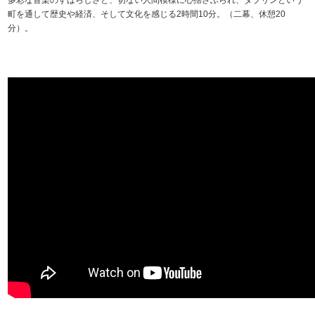
多彩な音楽のすばらしさと、切ない人間模様に心揺さぶられ、ダブリンという
町を通して歴史や経済、そして文化を感じる2時間10分。（二幕、休憩20
分）。