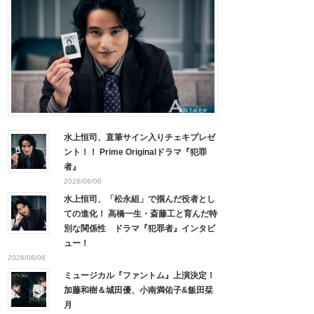
水上恒司、直筆サイン入りチェキプレゼ
ント！！ Prime Originalドラマ『犯罪
者』
2026/08/06
水上恒司、「松永組」で掴んだ役者とし
ての進化！ 高橋一生・斎藤工と育んだ特
別な関係性 ドラマ『犯罪者』インタビ
ュー！
2026/08/06
ミュージカル『ファントム』上演決定！
加藤和樹＆城田優、小南満佑子&飯田栞
月