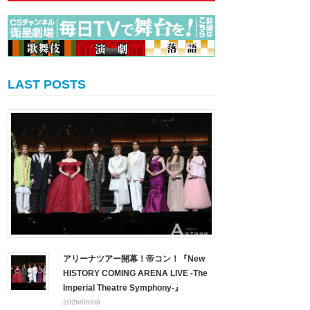
LAST POSTS
アリーナツアー開幕！帝コン！『New
HISTORY COMING ARENA LIVE -The
Imperial Theatre Symphony-』
2026/08/08