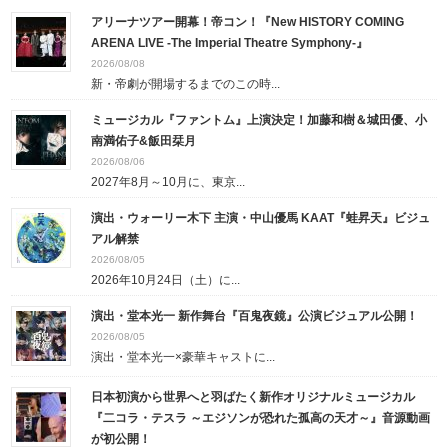
アリーナツアー開幕！帝コン！『New HISTORY COMING
ARENA LIVE -The Imperial Theatre Symphony-』
2026/08/08
新・帝劇が開場するまでのこの時...
ミュージカル『ファントム』上演決定！加藤和樹＆城田優、小
南満佑子&飯田栞月
2026/08/06
2027年8月～10月に、東京...
演出・ウォーリー木下 主演・中山優馬 KAAT『蛙昇天』ビジュ
アル解禁
2026/08/05
2026年10月24日（土）に...
演出・堂本光一 新作舞台『百鬼夜鏡』公演ビジュアル公開！
2026/08/05
演出・堂本光一×豪華キャストに...
日本初演から世界へと羽ばたく新作オリジナルミュージカル
『二コラ・テスラ ～エジソンが恐れた孤高の天才～』音源動画
が初公開！