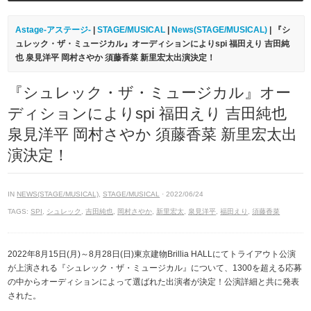
Astage-アステージ-
|
STAGE/MUSICAL
|
News(STAGE/MUSICAL)
| 『シ
ュレック・ザ・ミュージカル』オーディションによりspi 福田えり 吉田純
也 泉見洋平 岡村さやか 須藤香菜 新里宏太出演決定！
『シュレック・ザ・ミュージカル』オー
ディションによりspi 福田えり 吉田純也
泉見洋平 岡村さやか 須藤香菜 新里宏太出
演決定！
IN
NEWS(STAGE/MUSICAL)
,
STAGE/MUSICAL
· 2022/06/24
TAGS:
SPI
,
シュレック
,
吉田純也
,
岡村さやか
,
新里宏太
,
泉見洋平
,
福田えり
,
須藤香菜
2022年8月15日(月)～8月28日(日)東京建物Brillia HALLにてトライアウト公演
が上演される『シュレック・ザ・ミュージカル』について、1300を超える応募
の中からオーディションによって選ばれた出演者が決定！公演詳細と共に発表
された。