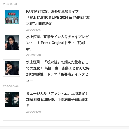
2026/08/07
FANTASTICS、海外初単独ライブ
『FANTASTICS LIVE 2026 in TAIPEI “放
大絶”』開催決定！
2026/08/07
水上恒司、直筆サイン入りチェキプレゼ
ント！！ Prime Originalドラマ『犯罪
者』
2026/08/06
水上恒司、「松永組」で掴んだ役者とし
ての進化！ 高橋一生・斎藤工と育んだ特
別な関係性 ドラマ『犯罪者』インタビ
ュー！
2026/08/06
ミュージカル『ファントム』上演決定！
加藤和樹＆城田優、小南満佑子&飯田栞
月
2026/08/06