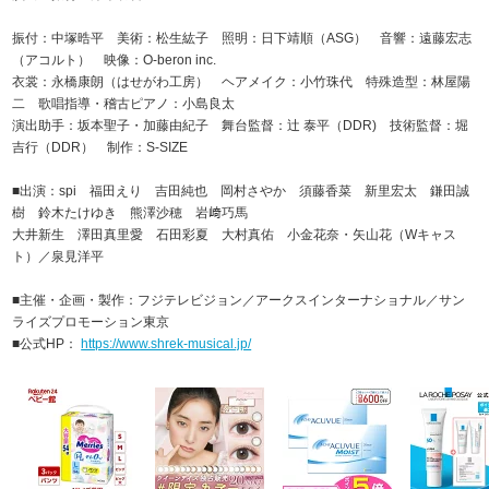
振付：中塚晧平 美術：松生紘子 照明：日下靖順（ASG） 音響：遠藤宏志
（アコルト） 映像：O-beron inc.
衣裳：永橋康朗（はせがわ工房） ヘアメイク：小竹珠代 特殊造型：林屋陽
二 歌唱指導・稽古ピアノ：小島良太
演出助手：坂本聖子・加藤由紀子 舞台監督：辻 泰平（DDR) 技術監督：堀
吉行（DDR） 制作：S-SIZE
■出演：spi 福田えり 吉田純也 岡村さやか 須藤香菜 新里宏太 鎌田誠
樹 鈴木たけゆき 熊澤沙穂 岩﨑巧馬
大井新生 澤田真里愛 石田彩夏 大村真佑 小金花奈・矢山花（Wキャス
ト）／泉見洋平
■主催・企画・製作：フジテレビジョン／アークスインターナショナル／サン
ライズプロモーション東京
■公式HP：
https://www.shrek-musical.jp/