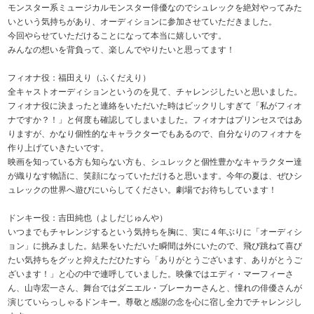
モンスター系ミュージカルモンスター俳優なのでシュレックを絶対やってみた
いという気持ちがあり、オーディションに参加させていただきました。
今回やらせていただけることになって本当に嬉しいです。
みんなの想いを背負って、楽しんでやりたいと思ってます！
フィオナ役：福田えり（ふくだえり）
全キャストオーディションというのを見て、チャレンジしたいと思いました。
フィオナ役に決まったと連絡をいただいた時はビックリしすぎて「私がフィオ
ナですか？！」と何度も確認してしまいました。フィオナはプリンセスではあ
りますが、かなり個性的なキャラクターでもあるので、自分なりのフィオナを
作り上げていきたいです。
映画を知っている方も知らない方も、シュレックと個性豊かなキャラクター達
が織りなす物語に、笑顔になっていただけると思います。今年の夏は、ぜひシ
ュレックの世界へ遊びにいらしてください。劇場でお待ちしています！
ドンキー役：吉田純也（よしだじゅんや）
いつまでもチャレンジするという気持ちを胸に、実に４年ぶりに「オーディシ
ョン」に挑みました。結果をいただいた瞬間は外にいたので、飛び跳ねて喜び
たい気持ちをグッと抑えただひたすら「ありがとうございます、ありがとうご
ざいます！」と心の中で連呼していました。映像ではエディ・マーフィーさ
ん、山寺宏一さん、舞台ではダニエル・ブレーカーさんと、憧れの俳優さんが
演じていらっしゃるドンキー。尊敬と感謝の念を心に宿し全力でチャレンジし