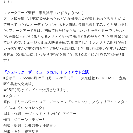
ます。
ファークアード卿役：泉見洋平（いずみようへい）
アニメ版を観て､｢実写版があったらどんな俳優さんが演じるのだろう？｣なん
て思っていたら､オーディションがあると聞き､是非挑戦してみようと思いまし
た｡ファークアード卿は、初めて観た時から演じたいキャラクターでした｡た
だ､実際に人が演じるとなると､｢どうやって表現するのだろう？｣と興味深く観
ていたので､ミュージカル版の映像を観て､衝撃でした！人と人との距離が寂し
い時代ですが､”生”の舞台で”心”をいっぱい動かして頂ければ幸いです｡｢2022年
夏休み｣の想い出に､しっかり”体温”を感じて頂けるように､汗多めで頑張りま
す！
『シュレック・ザ・ミュージカル』トライアウト公演
■公演日：2022年8月15日（月）～28日（日） 東京建物 Brillia HALL（豊島
区立芸術文化劇場）
★15日(月)はプレビュー公演となります。
■スタッフ
原作：ドリームワークスアニメーション『シュレック』／ウィリアム・スタイ
グ『みにくいシュレック』
脚本・作詞：デヴィッド・リンゼイ=アベアー
作曲：ジニーン・テソーリ
翻訳・訳詞・音楽監督：小島良太
演出・振付：岸本功喜