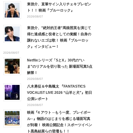
東啓介、直筆サイン入りチェキプレゼン
ト！！ 映画『ブルーロック』
2026/08/07
東啓介、”絶対的王者”馬狼照英を演じて
得た達成感と役者としての覚醒！自身の
譲れないエゴは歌！ 映画『ブルーロッ
ク』インタビュー！
2026/08/07
Netflixシリーズ「SとX」30代の“い
ま”のリアルを切り取った 新場面写真5点
解禁！
2026/08/07
八木勇征＆中島颯太 『FANTASTICS
VOCALIST LIVE 2026 “山羊と犬”』初日
公演レポート
2026/08/07
映画『4 アウト ─もう一度、プレイボー
ル─』物語のはじまりを感じる場面写真
が到着！ 映画公開記念！スポーツイベン
ト黒島結菜らの登壇も！！