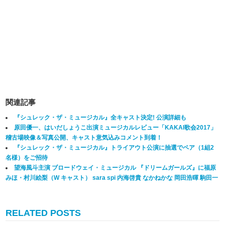
関連記事
『シュレック・ザ・ミュージカル』全キャスト決定! 公演詳細も
原田優一、はいだしょうこ出演ミュージカルレビュー「KAKAI歌会2017」
稽古場映像＆写真公開、キャスト意気込みコメント到着！
『シュレック・ザ・ミュージカル』トライアウト公演に抽選でペア（1組2
名様）をご招待
望海風斗主演 ブロードウェイ・ミュージカル 『ドリームガールズ』に福原
みほ・村川絵梨（W キャスト） sara spi 内海啓貴 なかねかな 岡田浩暉 駒田一
RELATED POSTS