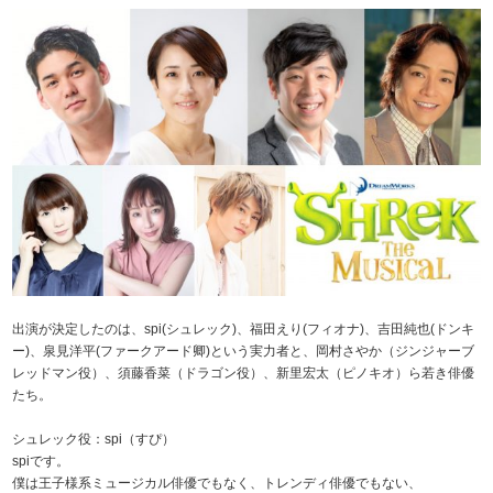
出演が決定したのは、spi(シュレック)、福田えり(フィオナ)、吉田純也(ドンキ
ー)、泉見洋平(ファークアード卿)という実力者と、岡村さやか（ジンジャーブ
レッドマン役）、須藤香菜（ドラゴン役）、新里宏太（ピノキオ）ら若き俳優
たち。
シュレック役：spi（すぴ）
spiです。
僕は王子様系ミュージカル俳優でもなく、トレンディ俳優でもない、