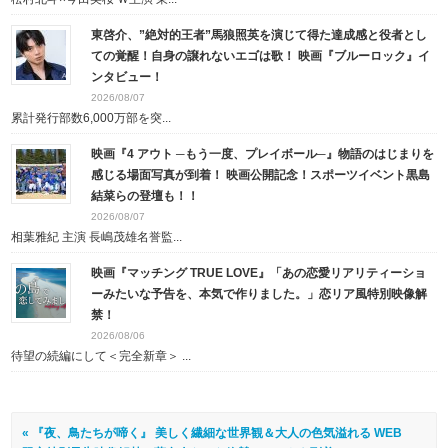
東啓介、”絶対的王者”馬狼照英を演じて得た達成感と役者とし
ての覚醒！自身の譲れないエゴは歌！ 映画『ブルーロック』イ
ンタビュー！
2026/08/07
累計発行部数6,000万部を突...
映画『4 アウト ─もう一度、プレイボール─』物語のはじまりを
感じる場面写真が到着！ 映画公開記念！スポーツイベント黒島
結菜らの登壇も！！
2026/08/07
相葉雅紀 主演 長嶋茂雄名誉監...
映画『マッチング TRUE LOVE』「あの恋愛リアリティーショ
ーみたいな予告を、本気で作りました。」恋リア風特別映像解
禁！
2026/08/06
待望の続編にして＜完全新章＞ ...
« 『夜、鳥たちが啼く』 美しく繊細な世界観＆大人の色気溢れる WEB