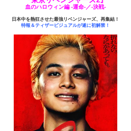
血のハロウィン編 -運命-／-決戦-
日本中を熱狂させた最強リベンジャーズ、再集結！
特報＆ティザービジュアルが遂に初解禁！