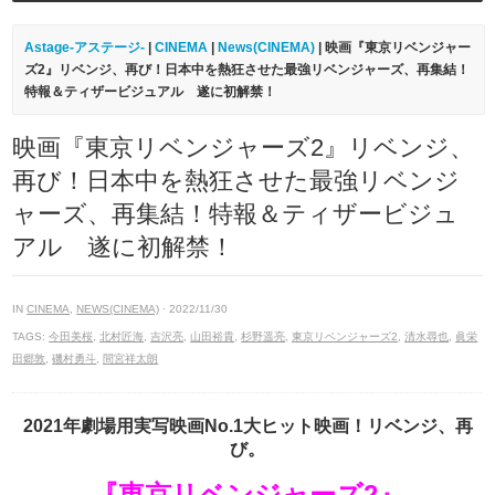
Astage-アステージ-
|
CINEMA
|
News(CINEMA)
| 映画『東京リベンジャー
ズ2』リベンジ、再び！日本中を熱狂させた最強リベンジャーズ、再集結！
特報＆ティザービジュアル 遂に初解禁！
映画『東京リベンジャーズ2』リベンジ、
再び！日本中を熱狂させた最強リベンジ
ャーズ、再集結！特報＆ティザービジュ
アル 遂に初解禁！
IN
CINEMA
,
NEWS(CINEMA)
· 2022/11/30
TAGS:
今田美桜
,
北村匠海
,
吉沢亮
,
山田裕貴
,
杉野遥亮
,
東京リベンジャーズ2
,
清水尋也
,
眞栄
田郷敦
,
磯村勇斗
,
間宮祥太朗
2021年劇場用実写映画No.1大ヒット映画！リベンジ、再
び。
『東京リベンジャーズ2』