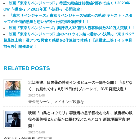
映画『東京リベンジャーズ2』待望の続編は前後編2部作で描く！2023年
GW『-運命-』／2023年夏『-決戦-』 公開決定！
『東京リベンジャーズ』東京リベンジャーズ完成への軌跡 キャスト・スタ
ッフの圧倒的熱量と想いが宿った特別映像解禁！！
映画『東京リベンジャーズ』興行収入32億円＆観客動員数240万人突破！！
映画『東京リベンジャーズ2 血のハロウィン編 –運命-／-決戦-』“東リベ２”
超最速上映！激アツな興奮と感動を2作連続で体感！【超最速上映！イッキ見
前夜祭】開催決定！
RELATED POSTS
浜辺美波、目黒蓮の特別インタビューの一部を公開！『ほどな
く、お別れです』8月19日(水)ブルーレイ、DVD発売決定！
2026/08/08
未公開シーン、メイキング映像な...
映画『白鳥とコウモリ』容疑者の息子役松村北斗、被害者の娘
役今田美桜 2人が新たに挑む役どころとは？ 新規場面写真 解
禁！
2026/08/08
松村北斗×今田美桜 Ｗ主演 東...