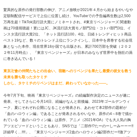
驚異的な原作の発行部数の伸び、アニメ放映が2021年４月から始まるやいなや
定額制配信サービスで上位に位置し続け、YouTubeでの予告編再生数は2,500
万再生超！TikTok流行語大賞にノミネートされ、#東京リベンジャーズ 関連動
画は70億視聴超！更にはJC、JK流行語大賞モノ部門2位・コトバ部門3位、イ
ンスタ流行語大賞2位、「ネット流行語100」4位、日経トレンディヒット商品
ベスト19など、数々のトレンド上位にランクインし、日本中を席巻する社会現
象となった本作、現在世界18か国でも出版され、累計700万部を突破（２０２
２年11月時点）、『東京リベンジャーズ』が日本のみならず世界中を熱狂の渦
に巻き込んでいる！
東京卍會の仲間たちとの出会い、宿敵へのリベンジを果たし最愛の彼女を救う
未来を勝ち取ったタケミチ
しかし、タケミチのリベンジはまだ、終わっていなかった――。
今年7月下旬、映画『東京リベンジャーズ』の続編製作決定のニュースが遂に
発表、そしてさらに今月14日、続編がなんと前後編、2023年ゴールデンウィ
ーク、夏にそれぞれ公開になることが発表され、あわせて本2部作の題材が
「血のハロウィン編」であることが発表されるやいなや、原作の4～8巻で描か
れている「血のハロウィン編」は原作、アニメ（2021年OA）でも大人気の胸
アツエピソードということもあり、SNSでは「二部作!?たーのーしーみーーー!!
詳細早く…!!!!」、「東京リベンジャーズ2血のハロウィン編2部作だー!!激アツ