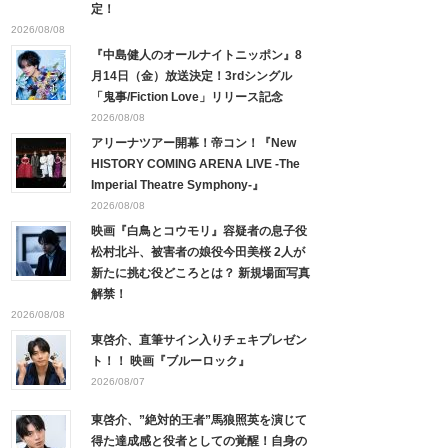
定！
2026/08/08
『中島健人のオールナイトニッポン』8
月14日（金）放送決定！3rdシングル
「鬼事/Fiction Love」リリース記念
2026/08/08
アリーナツアー開幕！帝コン！『New
HISTORY COMING ARENA LIVE -The
Imperial Theatre Symphony-』
2026/08/08
映画『白鳥とコウモリ』容疑者の息子役
松村北斗、被害者の娘役今田美桜 2人が
新たに挑む役どころとは？ 新規場面写真
解禁！
2026/08/08
東啓介、直筆サイン入りチェキプレゼン
ト！！ 映画『ブルーロック』
2026/08/07
東啓介、”絶対的王者”馬狼照英を演じて
得た達成感と役者としての覚醒！自身の