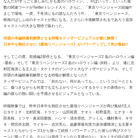
なんだが!すっごく楽しみ!しかも血のハロウィン。。やばいって
」といった複
数の関連ワードがTwitterトレンド入り、さらに、「東京リベンジャーズ続編!!!
まじで場地、一虎、千冬演じるの誰なんだろう!!!」、「東京リベンジャーズ。
映画のばじふゆのキャストが気になる
」とさらに今後解禁されるであろう追加
キャストへの大きな期待で賑わった。
待望の本編映像初解禁となる特報＆ティザービジュアルが遂に解禁！
日本中を熱狂させた《最強リベンジャーズ》がパワーアップして再び集結!!
そしてこの度、前後編2部作となる、『東京リベンジャーズ2 血のハロウィン編
-運命-』そして『東京リベンジャーズ2 血のハロウィン編 -決戦-』より、遂に北
村匠海演じる主人公・タケミチのインパクト大なティザービジュアル、そして
待望の本編映像初解禁となる特報が解禁となった!!
ティザービジュアルでは、「折れない。何があっても。」というコピーととも
に、傷つきながらも何度でも立ち上がりリベンジするタケミチの表情から、本
編の彼らの熱い闘いを予感させるビジュアルとなっている。
特報映像では、昨年日本中を熱狂させた最強リベンジャーズが再び集結!!主人
公タケミチ・北村匠海、ドラケン・山田裕貴、ナオト・杉野遥亮、ヒナタ・今
田美桜、ミツヤ・眞栄田郷敦、ハンマ・清水尋也、アッくん・磯村勇斗、キサ
キ・間宮祥太朗、マイキー・吉沢亮ら、超豪華最旬実力派俳優陣演じる主要キ
ャストたちがシリーズ1から揃って続投！パワーアップした彼らが再びスクリ
ーンに帰ってくる。さらには原作ファンなら見逃せない、タケミチの目の前で