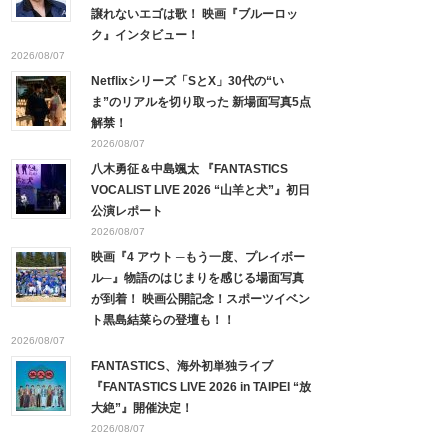
譲れないエゴは歌！ 映画『ブルーロッ
ク』インタビュー！
2026/08/07
Netflixシリーズ「SとX」30代の“い
ま”のリアルを切り取った 新場面写真5点
解禁！
2026/08/07
八木勇征＆中島颯太 『FANTASTICS
VOCALIST LIVE 2026 “山羊と犬”』初日
公演レポート
2026/08/07
映画『4 アウト ─もう一度、プレイボー
ル─』物語のはじまりを感じる場面写真
が到着！ 映画公開記念！スポーツイベン
ト黒島結菜らの登壇も！！
2026/08/07
FANTASTICS、海外初単独ライブ
『FANTASTICS LIVE 2026 in TAIPEI “放
大絶”』開催決定！
2026/08/07