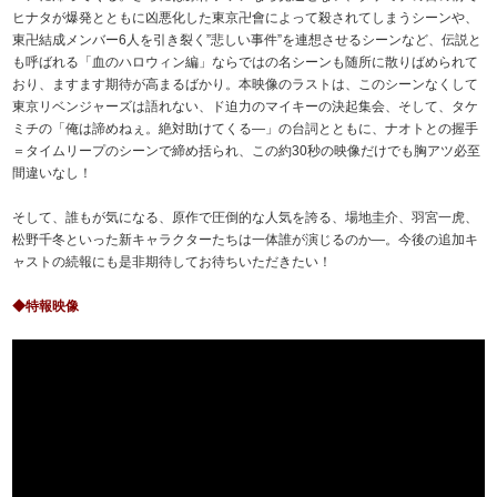
ヒナタが爆発とともに凶悪化した東京卍會によって殺されてしまうシーンや、
東卍結成メンバー6人を引き裂く”悲しい事件”を連想させるシーンなど、伝説と
も呼ばれる「血のハロウィン編」ならではの名シーンも随所に散りばめられて
おり、ますます期待が高まるばかり。本映像のラストは、このシーンなくして
東京リベンジャーズは語れない、ド迫力のマイキーの決起集会、そして、タケ
ミチの「俺は諦めねぇ。絶対助けてくる―」の台詞とともに、ナオトとの握手
＝タイムリープのシーンで締め括られ、この約30秒の映像だけでも胸アツ必至
間違いなし！
そして、誰もが気になる、原作で圧倒的な人気を誇る、場地圭介、羽宮一虎、
松野千冬といった新キャラクターたちは一体誰が演じるのか―。今後の追加キ
ャストの続報にも是非期待してお待ちいただきたい！
◆特報映像