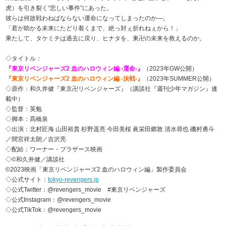
虎）を引き裂く“悲しい事件”にあった。
彼らは何故戦わねばならない運命になってしまったのか―。
「君が助かる未来にたどり着くまで、絶っ対ぇ折れねぇから！」
果たして、タケミチは過去に戻り、ヒナタを、東卍の未来を救えるのか。
◇タイトル：
『東京リベンジャーズ2 血のハロウィン編 -運命-』
（2023年GW公開）
『東京リベンジャーズ2 血のハロウィン編 -決戦-』
（2023年SUMMER公開）
◇原作：和久井健『東京卍リベンジャーズ』（講談社『週刊少年マガジン』連
載中）
◇監督：英勉
◇脚本：髙橋泉
◇出演：北村匠海 山田裕貴 杉野遥亮 今田美桜 眞栄田郷敦 清水尋也 磯村勇斗
／間宮祥太朗／吉沢亮
◇配給：ワーナー・ブラザース映画
◇©和久井健／講談社
©2023映画「東京リベンジャーズ2 血のハロウィン編」製作委員会
◇公式サイト：
tokyo-revengers.jp
◇公式Twitter：@revengers_movie #東京リベンジャーズ
◇公式Instagram：@revengers_movie
◇公式TikTok：@revengers_movie