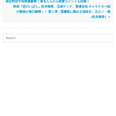
限定特別予告映像解禁！著名人らから絶賛コメントも到着！
映画『恋のいばら』松本穂香、玉城ティナ、渡邊圭祐 キャラクター紹
介動画が連日解禁！！ 第１弾・図書館に勤める地味女、元カノ・桃
（松本穂香） »