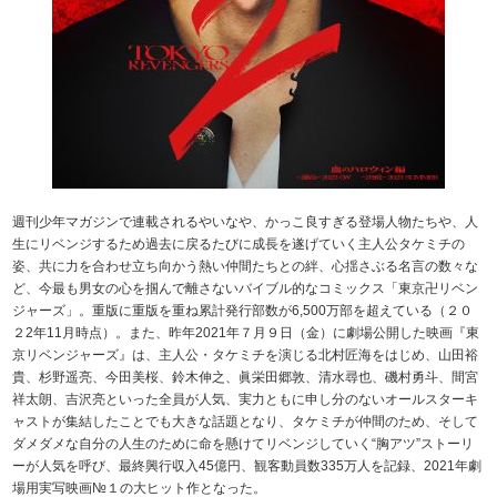
週刊少年マガジンで連載されるやいなや、かっこ良すぎる登場人物たちや、人
生にリベンジするため過去に戻るたびに成長を遂げていく主人公タケミチの
姿、共に力を合わせ立ち向かう熱い仲間たちとの絆、心揺さぶる名言の数々な
ど、今最も男女の心を掴んで離さないバイブル的なコミックス「東京卍リベン
ジャーズ」。重版に重版を重ね累計発行部数が6,500万部を超えている（２０
２2年11月時点）。また、昨年2021年７月９日（金）に劇場公開した映画『東
京リベンジャーズ』は、主人公・タケミチを演じる北村匠海をはじめ、山田裕
貴、杉野遥亮、今田美桜、鈴木伸之、眞栄田郷敦、清水尋也、磯村勇斗、間宮
祥太朗、吉沢亮といった全員が人気、実力ともに申し分のないオールスターキ
ャストが集結したことでも大きな話題となり、タケミチが仲間のため、そして
ダメダメな自分の人生のために命を懸けてリベンジしていく“胸アツ”ストーリ
ーが人気を呼び、最終興行収入45億円、観客動員数335万人を記録、2021年劇
場用実写映画№１の大ヒット作となった。