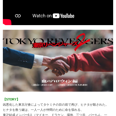
【STORY】
凶悪化した東京卍會によってタケミチの目の前で再び、ヒナタが殺された。
ヒナタを救う鍵は、一人一人が仲間のために命を張れる、
東卍結成メンバー6人（マイキー、ドラケン、場地、三ツ谷、パーちん、一