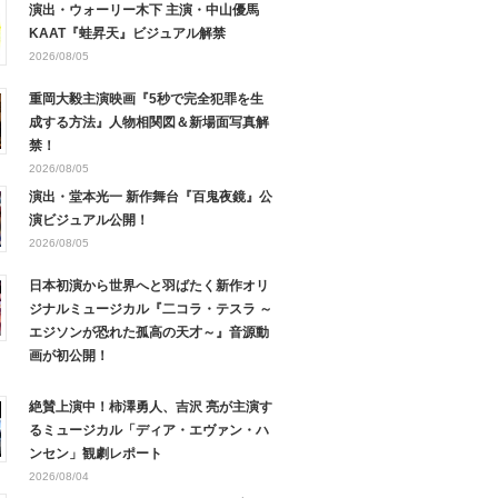
演出・ウォーリー木下 主演・中山優馬
KAAT『蛙昇天』ビジュアル解禁
2026/08/05
重岡大毅主演映画『5秒で完全犯罪を生
成する方法』人物相関図＆新場面写真解
禁！
2026/08/05
演出・堂本光一 新作舞台『百鬼夜鏡』公
演ビジュアル公開！
2026/08/05
日本初演から世界へと羽ばたく新作オリ
ジナルミュージカル『二コラ・テスラ ～
エジソンが恐れた孤高の天才～』音源動
画が初公開！
絶賛上演中！柿澤勇人、吉沢 亮が主演す
るミュージカル「ディア・エヴァン・ハ
ンセン」観劇レポート
2026/08/04