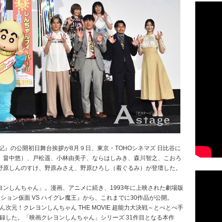
記』の公開初日舞台挨拶が8月９日、東京・TOHOシネマズ 日比谷に
、畠中悠）、戸松遥、小林由美子、ならはしみき、森川智之、こおろ
野原しんのすけ、野原みさえ、野原ひろし（着ぐるみ）が登壇した。
ンしんちゃん」。漫画、アニメに続き、1993年に上映された劇場版
ション仮面 VS ハイグレ魔王』から、これまでに30作品が公開。
しん次元！クレヨンしんちゃん THE MOVIE 超能力大決戦～とべとべ手
記録した。「映画クレヨンしんちゃん」シリーズ 31作目となる本作