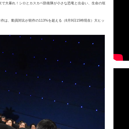
京で大暴れ！シロとカスカベ防衛隊が小さな恐竜と出会い、生命の垣
作は、動員対比が前作の113%を超える（8月9日15時現在）大ヒッ