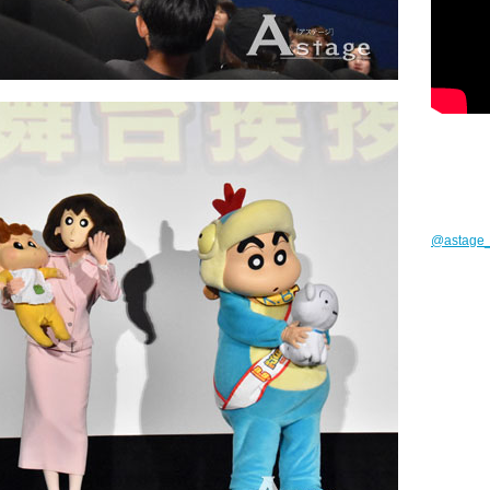
@astag