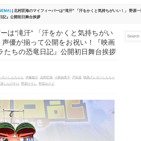
INEMA)
| 北村匠海のマイフィーバーは“滝汗” 「汗をかくと気持ちがいい！」 野
日記』公開初日舞台挨拶
ーは“滝汗” 「汗をかくと気持ちがい
ト声優が揃って公開をお祝い！『映画
ラたちの恐竜日記』公開初日舞台挨拶
レヨンしんちゃん
,
伊藤俊介
,
北村匠海
,
小林由美子
,
戸松遥
,
映画クレヨンしんちゃ
野原しんのすけ
,
野原ひろし
,
野原みさえ