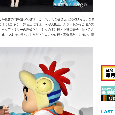
けが観客の間を通って登場！ 加えて、母のみさえと父のひろし、ひま
会場に駆け付け、舞台上に野原一家が大集合。スタートから会場の笑
ちゃんファミリーの声優たち（しんのすけ役・小林由美子、母・みさ
、妹・ひまわり役・こおろぎさとみ、シロ役・真柴摩利）も揃い、豪
LAST