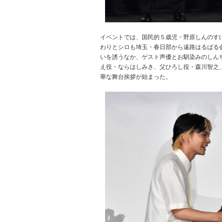
イベントでは、国民的５歳児・野原しんのす
わりとシロも埼玉・春日部から遠路はるばる
いを誘うなか、ゲスト声優とお馴染みのしん
え役・ならはしみき、父ひろし役・森川智之
華な舞台挨拶が始まった。