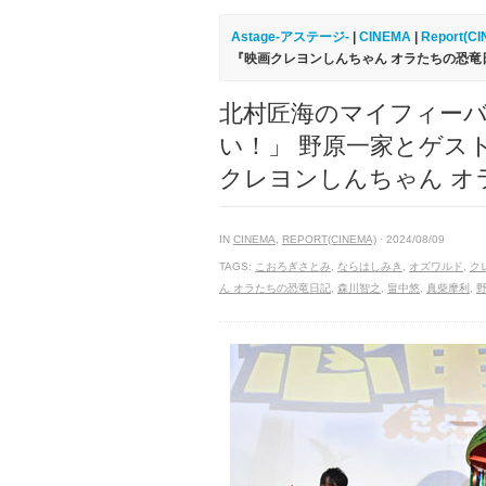
Astage-アステージ-
|
CINEMA
|
Report(C
『映画クレヨンしんちゃん オラたちの恐竜
北村匠海のマイフィーバ
い！」 野原一家とゲス
クレヨンしんちゃん オ
IN
CINEMA
,
REPORT(CINEMA)
· 2024/08/09
TAGS:
こおろぎさとみ
,
ならはしみき
,
オズワルド
,
ク
ん オラたちの恐竜日記
,
森川智之
,
畠中悠
,
真柴摩利
,