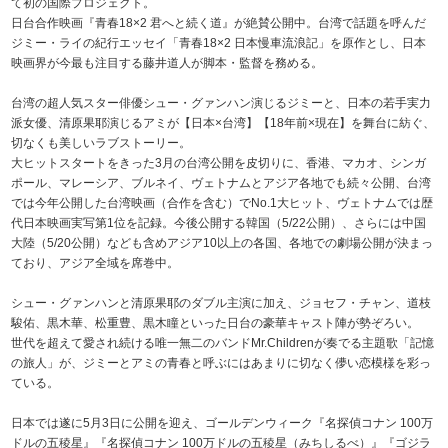
て初の国際プロジェクト。
日台合作映画『青春18×2 君へと続く道』が絶賛公開中。台湾で話題を呼んだ
ジミー・ライの紀行エッセイ「青春18×2 日本慢車流浪記」を原作とし、日本
映画界が今最も注目する藤井道人が脚本・監督を務める。
台湾の超人気スター俳優シュー・グァンハン演じるジミーと、日本の若手実力
派女優、清原果耶演じるアミが【日本×台湾】【18年前×現在】を舞台に紡ぐ、
切なくも美しいラブストーリー。
大ヒットスタートをきった3月の台湾公開を皮切りに、香港、マカオ、シンガ
ポール、マレーシア、ブルネイ、ヴェトナムとアジア各地でも続々公開、台湾
では今年公開した台湾映画（合作を含む）でNo.1大ヒット、ヴェトナムでは歴
代日本映画実写第1位を記録。今後公開する韓国（5/22公開）、さらには中国
大陸（5/20公開）なども含めアジア10以上の各国、各地での劇場公開が決まっ
ており、アジア全域を席巻中。
シュー・グァンハンと清原果耶のダブル主演に加え、ジョセフ・チャン、道枝
駿佑、黒木華、松重豊、黒木瞳といった日台の豪華キャスト陣が勢ぞろい。
世代を超えて愛され続ける唯一無二のバンドMr.Childrenが奏でる主題歌「記憶
の旅人」が、ジミーとアミの青春と呼ぶにはあまりに切なく儚い恋模様を彩っ
ている。
日本では遂に5月3日に公開を迎え、ゴールデンウィーク『名探偵コナン 100万
ドルの五稜星』『名探偵コナン 100万ドルの五稜星（みちしるべ）』『ゴジラ