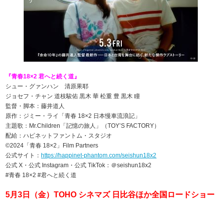
『青春18×2 君へと続く道』
シュー・グァンハン 清原果耶
ジョセフ・チャン 道枝駿佑 黒木 華 松重 豊 黒木 瞳
監督・脚本：藤井道人
原作：ジミー・ライ「青春 18×2 日本慢車流浪記」
主題歌：Mr.Children「記憶の旅人」（TOY’S FACTORY）
配給：ハピネットファントム・スタジオ
©2024「青春 18×2」Film Partners
公式サイト：
https://happinet-phantom.com/seishun18x2
公式 X・公式 Instagram・公式 TikTok：＠seishun18x2
#青春 18×2 #君へと続く道
5月3日（金）TOHO シネマズ 日比谷ほか全国ロードショー