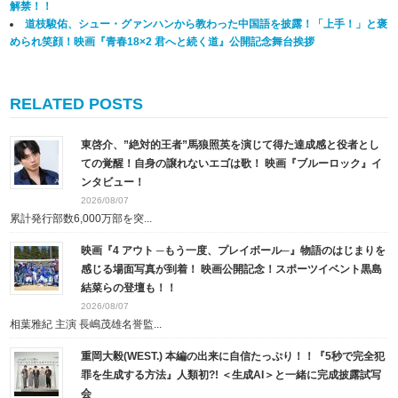
解禁！！
道枝駿佑、シュー・グァンハンから教わった中国語を披露！「上手！」と褒
められ笑顔！映画『青春18×2 君へと続く道』公開記念舞台挨拶
RELATED POSTS
東啓介、”絶対的王者”馬狼照英を演じて得た達成感と役者とし
ての覚醒！自身の譲れないエゴは歌！ 映画『ブルーロック』イ
ンタビュー！
2026/08/07
累計発行部数6,000万部を突...
映画『4 アウト ─もう一度、プレイボール─』物語のはじまりを
感じる場面写真が到着！ 映画公開記念！スポーツイベント黒島
結菜らの登壇も！！
2026/08/07
相葉雅紀 主演 長嶋茂雄名誉監...
重岡大毅(WEST.) 本編の出来に自信たっぷり！！『5秒で完全犯
罪を生成する方法』人類初?! ＜生成AI＞と一緒に完成披露試写
会