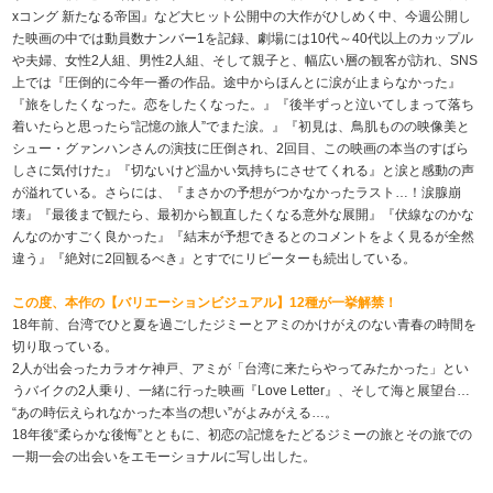
xコング 新たなる帝国』など大ヒット公開中の大作がひしめく中、今週公開し
た映画の中では動員数ナンバー1を記録、劇場には10代～40代以上のカップル
や夫婦、女性2人組、男性2人組、そして親子と、幅広い層の観客が訪れ、SNS
上では『圧倒的に今年一番の作品。途中からほんとに涙が止まらなかった』
『旅をしたくなった。恋をしたくなった。』『後半ずっと泣いてしまって落ち
着いたらと思ったら“記憶の旅人”でまた涙。』『初見は、鳥肌ものの映像美と
シュー・グァンハンさんの演技に圧倒され、2回目、この映画の本当のすばら
しさに気付けた』『切ないけど温かい気持ちにさせてくれる』と涙と感動の声
が溢れている。さらには、『まさかの予想がつかなかったラスト…！涙腺崩
壊』『最後まで観たら、最初から観直したくなる意外な展開』『伏線なのかな
んなのかすごく良かった』『結末が予想できるとのコメントをよく見るが全然
違う』『絶対に2回観るべき』とすでにリピーターも続出している。
この度、本作の【バリエーションビジュアル】12種が一挙解禁！
18年前、台湾でひと夏を過ごしたジミーとアミのかけがえのない青春の時間を
切り取っている。
2人が出会ったカラオケ神戸、アミが「台湾に来たらやってみたかった」とい
うバイクの2人乗り、一緒に行った映画『Love Letter』、そして海と展望台…
“あの時伝えられなかった本当の想い”がよみがえる…。
18年後“柔らかな後悔”とともに、初恋の記憶をたどるジミーの旅とその旅での
一期一会の出会いをエモーショナルに写し出した。