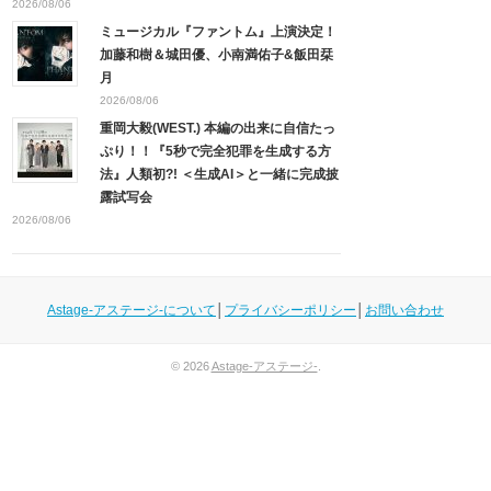
2026/08/06
ミュージカル『ファントム』上演決定！
加藤和樹＆城田優、小南満佑子&飯田栞
月
2026/08/06
重岡大毅(WEST.) 本編の出来に自信たっ
ぷり！！『5秒で完全犯罪を生成する方
法』人類初?! ＜生成AI＞と一緒に完成披
露試写会
2026/08/06
Astage-アステージ-について
│
プライバシーポリシー
│
お問い合わせ
© 2026
Astage-アステージ-
.