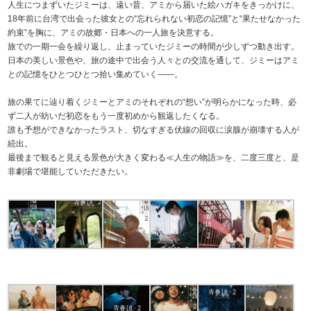
人生につまずいたジミーは、遠い昔、アミから届いた絵ハガキをきっかけに、
18年前に台湾で出会った彼女との“忘れられない初恋の記憶”と“果たせなかった
約束”を胸に、アミの故郷・日本への一人旅を決意する。
旅での一期一会を繰り返し、止まっていたジミーの時間が少しずつ動き出す。
日本の美しい景色や、旅の途中で出会う人々との交流を通して、ジミーはアミ
との記憶をひとつひとつ拾い集めていく――。
旅の果てに辿り着くジミーとアミのそれぞれの“想い”が明らかになった時、必
ず二人が紡いだ初恋をもう一度初めから観返したくなる。
誰も予想ができなかったラスト、切なすぎる伏線の回収に涙腺が崩壊する人が
続出。
最後まで観ると見える景色が大きく変わる≪人生の物語≫を、二度三度と、是
非劇場で堪能していただきたい。