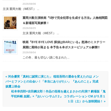
2026/08/06
主演 重岡大毅（WEST.） ...
重岡大毅主演映画『5秒で完全犯罪を生成する方法』人物相関図
＆新場面写真解禁！
2026/08/05
主演 重岡大毅（WEST.） ...
映画『BYE BYE LOVE 探偵はBARにいる』怒涛のミステリー
展開に期待が高まる 本予告＆本ポスタービジュアル解禁!!
2026/08/04
この冬、最も切ない謎に包まれた...
« 河合優実「真剣に誠実に演じた」 稲垣吾郎の運命を変えたのは メン
バーとファンとの出会い！「本当にありがたい」 『あんのこと』完成
披露上映会
松本幸四郎×吉田鋼太郎！作品の垣根を越えまさかの共演!? 劇場版「鬼
平犯科帳 血闘」×『おいハンサム!!２』 コラボレーション CM が５月１
１日（土）から放映開始！ »