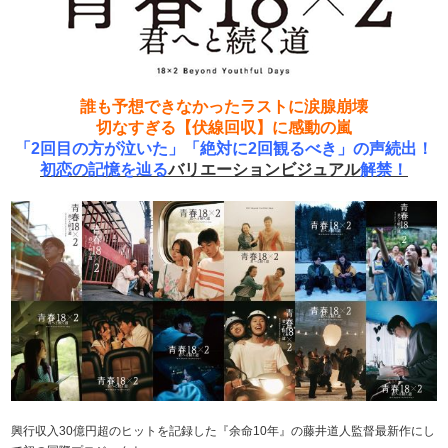
誰も予想できなかったラストに涙腺崩壊
切なすぎる【伏線回収】に感動の嵐
「2回目の方が泣いた」「絶対に2回観るべき」の声続出！
初恋の記憶を辿る
バリエーションビジュアル
解禁！
興行収入30億円超のヒットを記録した『余命10年』の藤井道人監督最新作にし