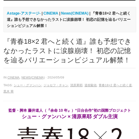
Astage-アステージ-
|
CINEMA
|
News(CINEMA)
| 『青春18×2 君へと続く
道』誰も予想できなかったラストに涙腺崩壊！ 初恋の記憶を辿るバリエー
ションビジュアル解禁！
『青春18×2 君へと続く道』誰も予想でき
なかったラストに涙腺崩壊！ 初恋の記憶
を辿るバリエーションビジュアル解禁！
IN
CINEMA
,
NEWS(CINEMA)
· 2024/05/09
TAGS:
シュー・グァンハン
,
ジョセフ・チャン
,
清原果耶
,
道枝駿佑
,
青春18×2 君へと続く道
,
黒木 華
監督・脚本 藤井道人（『余命 10 年』）“日台合作”初の国際プロジェクト
シュー・グァンハン × 清原果耶 ダブル主演