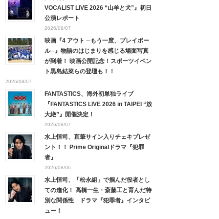
VOCALIST LIVE 2026 “山羊と犬”』初日
公演レポート
2026/08/07
映画『4 アウト ─もう一度、プレイボー
ル─』物語のはじまりを感じる場面写真
が到着！ 映画公開記念！スポーツイベン
ト黒島結菜らの登壇も！！
2026/08/07
FANTASTICS、海外初単独ライブ
『FANTASTICS LIVE 2026 in TAIPEI “放
大絶”』開催決定！
2026/08/07
水上恒司、直筆サイン入りチェキプレゼ
ント！！ Prime Originalドラマ『犯罪
者』
2026/08/06
水上恒司、「松永組」で掴んだ役者とし
ての進化！ 高橋一生・斎藤工と育んだ特
別な関係性 ドラマ『犯罪者』インタビ
ュー！