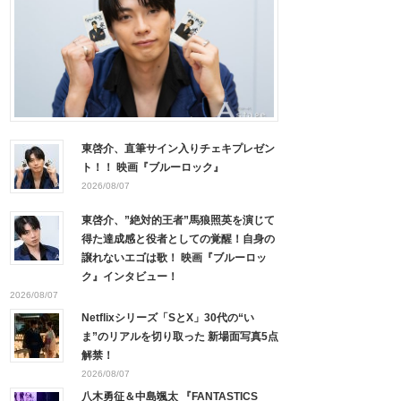
東啓介、直筆サイン入りチェキプレゼン
ト！！ 映画『ブルーロック』
2026/08/07
東啓介、”絶対的王者”馬狼照英を演じて
得た達成感と役者としての覚醒！自身の
譲れないエゴは歌！ 映画『ブルーロッ
ク』インタビュー！
2026/08/07
Netflixシリーズ「SとX」30代の“い
ま”のリアルを切り取った 新場面写真5点
解禁！
2026/08/07
八木勇征＆中島颯太 『FANTASTICS