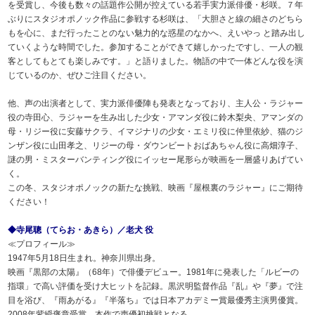
を受賞し、今後も数々の話題作公開が控えている若手実力派俳優・杉咲。７年
ぶりにスタジオポノック作品に参戦する杉咲は、「大胆さと線の細さのどちら
もを心に、まだ行ったことのない魅力的な惑星のなかへ、えいやっ と踏み出し
ていくような時間でした。参加することができて嬉しかったですし、一人の観
客としてもとても楽しみです。」と語りました。物語の中で一体どんな役を演
じているのか、ぜひご注目ください。
他、声の出演者として、実力派俳優陣も発表となっており、主人公・ラジャー
役の寺田心、ラジャーを生み出した少女・アマンダ役に鈴木梨央、アマンダの
母・リジー役に安藤サクラ、イマジナリの少女・エミリ役に仲里依紗、猫のジ
ンザン役に山田孝之、リジーの母・ダウンビートおばあちゃん役に高畑淳子、
謎の男・ミスターバンティング役にイッセー尾形らが映画を一層盛りあげてい
く。
この冬、スタジオポノックの新たな挑戦、映画『屋根裏のラジャー』にご期待
ください！
◆寺尾聰（てらお・あきら）／老犬 役
≪プロフィール≫
1947年5月18日生まれ。神奈川県出身。
映画『黒部の太陽』（68年）で俳優デビュー。1981年に発表した「ルビーの
指環」で高い評価を受け大ヒットを記録。黒沢明監督作品『乱』や『夢』で注
目を浴び、『雨あがる』『半落ち』では日本アカデミー賞最優秀主演男優賞。
2008年紫綬褒章受賞。本作で声優初挑戦となる。