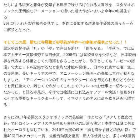
たちによる現実と想像が交錯する世界で繰り広げられる大冒険を、スタジオポ
ノックの圧倒的なアニメーションで描いた超大作がいよいよ今年の冬誕生す
る！
8月に行われた製作報告会見では、本作に参加する超豪華俳優陣の面々も一斉
に解禁となった。
そしてこの度、新たに寺尾聰と杉咲花が本作への参加が発表となった！！
黒沢明監督作品『乱』や『夢』で注目を浴び、『雨あがる』『半落ち』では日
本アカデミー賞最優秀主演男優賞、2008年には紫綬褒章を受章など、日本映画
界を代表する俳優としての活躍もさることながら、歌手としても「ルビーの指
環」で大ヒットを記録するなど多彩な才能を発揮し、日本を代表する唯一無二
の寺尾聰。長いキャリアの中で、アニメーション映画への参加は本作が初とな
りました。「アニメーションの中のキャラクターに命を与えられるかどうかと
ても責任重大で、難しくて怖がってこれまでアフレコのお仕事は一切やってこ
なかった」と語る寺尾が、今作では物語にほれ込みオファーを快諾！映画をけ
ん引する重要なキャラクターとして、イマジナリの老犬に命を吹き込み活躍す
る！
さらに2017年公開のスタジオポノックの長編第一作となる『メアリと魔女の
花』でヒロイン・メアリの声を務めた杉咲花の出演も決定！本作では謎に包ま
れたオーロラを演じている。2016年公開の映画『湯を沸かすほどの熱い愛』で
第40回日本アカデミー賞、最優秀助演女優賞・新人俳優賞など、多くの映画賞