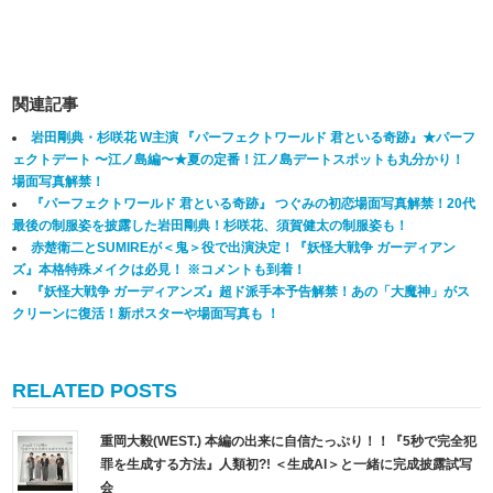
関連記事
岩田剛典・杉咲花 W主演 『パーフェクトワールド 君といる奇跡』★パーフ
ェクトデート 〜江ノ島編〜★夏の定番！江ノ島デートスポットも丸分かり！
場面写真解禁！
『パーフェクトワールド 君といる奇跡』 つぐみの初恋場面写真解禁！20代
最後の制服姿を披露した岩田剛典！杉咲花、須賀健太の制服姿も！
赤楚衛二とSUMIREが＜鬼＞役で出演決定！『妖怪大戦争 ガーディアン
ズ』本格特殊メイクは必見！ ※コメントも到着！
『妖怪大戦争 ガーディアンズ』超ド派手本予告解禁！あの「大魔神」がス
クリーンに復活！新ポスターや場面写真も ！
RELATED POSTS
重岡大毅(WEST.) 本編の出来に自信たっぷり！！『5秒で完全犯
罪を生成する方法』人類初?! ＜生成AI＞と一緒に完成披露試写
会