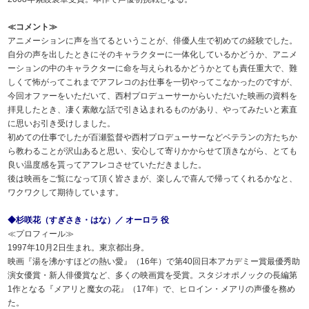
≪コメント≫
アニメーションに声を当てるということが、俳優人生で初めての経験でした。
自分の声を出したときにそのキャラクターに一体化しているかどうか、アニメ
ーションの中のキャラクターに命を与えられるかどうかとても責任重大で、難
しくて怖がってこれまでアフレコのお仕事を一切やってこなかったのですが、
今回オファーをいただいて、西村プロデューサーからいただいた映画の資料を
拝見したとき、凄く素敵な話で引き込まれるものがあり、やってみたいと素直
に思いお引き受けしました。
初めての仕事でしたが百瀬監督や西村プロデューサーなどベテランの方たちか
ら教わることが沢山あると思い、安心して寄りかからせて頂きながら、とても
良い温度感を貰ってアフレコさせていただきました。
後は映画をご覧になって頂く皆さまが、楽しんで喜んで帰ってくれるかなと、
ワクワクして期待しています。
◆杉咲花（すぎさき・はな）／ オーロラ 役
≪プロフィール≫
1997年10月2日生まれ。東京都出身。
映画『湯を沸かすほどの熱い愛』（16年）で第40回日本アカデミー賞最優秀助
演女優賞・新人俳優賞など、多くの映画賞を受賞。スタジオポノックの長編第
1作となる『メアリと魔女の花』（17年）で、ヒロイン・メアリの声優を務め
た。