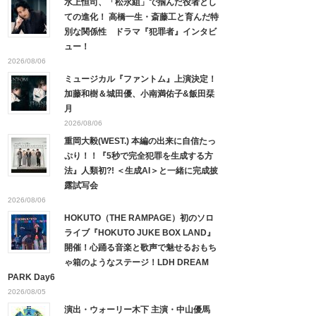
水上恒司、「松永組」で掴んだ役者とし
ての進化！ 高橋一生・斎藤工と育んだ特
別な関係性 ドラマ『犯罪者』インタビ
ュー！
2026/08/06
ミュージカル『ファントム』上演決定！
加藤和樹＆城田優、小南満佑子&飯田栞
月
2026/08/06
重岡大毅(WEST.) 本編の出来に自信たっ
ぷり！！『5秒で完全犯罪を生成する方
法』人類初?! ＜生成AI＞と一緒に完成披
露試写会
2026/08/06
HOKUTO（THE RAMPAGE）初のソロ
ライブ『HOKUTO JUKE BOX LAND』
開催！心踊る音楽と歌声で魅せるおもち
ゃ箱のようなステージ！LDH DREAM
PARK Day6
2026/08/05
演出・ウォーリー木下 主演・中山優馬