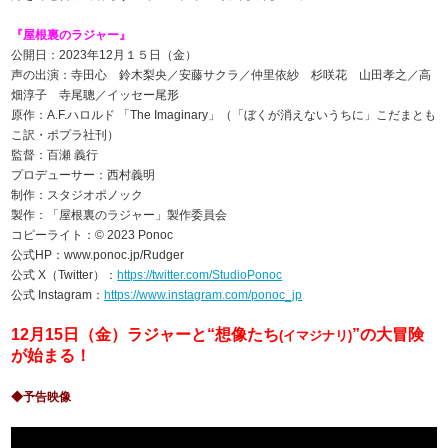
『屋根裏のラジャー』
公開日：2023年12月１５日（金）
声の出演：寺田心 鈴木梨央／安藤サクラ／仲里依紗 杉咲花 山田孝之／高
畑淳子 寺尾聰／イッセー尾形
原作：A.F.ハロルド 「The Imaginary」（「ぼくが消えないうちに」こだまとも
こ訳・ポプラ社刊）
監督：百瀬 義行
プロデューサー：西村義明
制作：スタジオポノック
製作：「屋根裏のラジャー」製作委員会
コピーライト：© 2023 Ponoc
公式HP：www.ponoc.jp/Rudger
公式 X（Twitter）：
https://twitter.com/StudioPonoc
公式 Instagram：
https://www.instagram.com/ponoc_jp
12月15日（金）ラジャーと“想像たち
”の大冒険
(イマジナリ)
が始まる！
◆予告映像