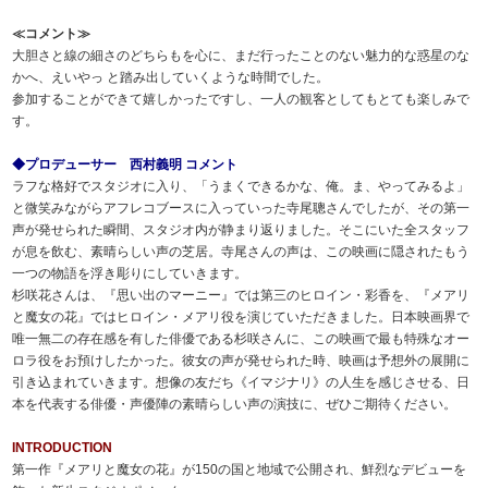
≪コメント≫
大胆さと線の細さのどちらもを心に、まだ行ったことのない魅力的な惑星のな
かへ、えいやっ と踏み出していくような時間でした。
参加することができて嬉しかったですし、一人の観客としてもとても楽しみで
す。
◆プロデューサー 西村義明 コメント
ラフな格好でスタジオに入り、「うまくできるかな、俺。ま、やってみるよ」
と微笑みながらアフレコブースに入っていった寺尾聰さんでしたが、その第一
声が発せられた瞬間、スタジオ内が静まり返りました。そこにいた全スタッフ
が息を飲む、素晴らしい声の芝居。寺尾さんの声は、この映画に隠されたもう
一つの物語を浮き彫りにしていきます。
杉咲花さんは、『思い出のマーニー』では第三のヒロイン・彩香を、『メアリ
と魔女の花』ではヒロイン・メアリ役を演じていただきました。日本映画界で
唯一無二の存在感を有した俳優である杉咲さんに、この映画で最も特殊なオー
ロラ役をお預けしたかった。彼女の声が発せられた時、映画は予想外の展開に
引き込まれていきます。想像の友だち《イマジナリ》の人生を感じさせる、日
本を代表する俳優・声優陣の素晴らしい声の演技に、ぜひご期待ください。
INTRODUCTION
第一作『メアリと魔女の花』が150の国と地域で公開され、鮮烈なデビューを