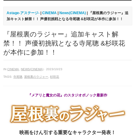
Astage-アステージ-
|
CINEMA
|
News(CINEMA)
| 『屋根裏のラジャー』追
加キャスト解禁！！ 声優初挑戦となる寺尾聰 &杉咲花が本作に参加！！
『屋根裏のラジャー』追加キャスト解
禁！！ 声優初挑戦となる寺尾聰 &杉咲花
が本作に参加！！
IN
CINEMA
,
NEWS(CINEMA)
· 2023/10/23
TAGS:
寺尾聰
,
屋根裏のラジャー
,
杉咲花
『メアリと魔女の花』のスタジオポノック最新作
映画をけん引する重要なキャラクター発表！