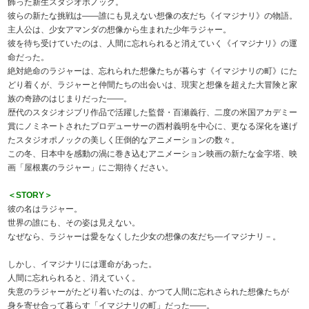
飾った新生スタジオポノック。
彼らの新たな挑戦は――誰にも見えない想像の友だち《イマジナリ》の物語。
主人公は、少女アマンダの想像から生まれた少年ラジャー。
彼を待ち受けていたのは、人間に忘れられると消えていく《イマジナリ》の運
命だった。
絶対絶命のラジャーは、忘れられた想像たちが暮らす《イマジナリの町》にた
どり着くが、ラジャーと仲間たちの出会いは、現実と想像を超えた大冒険と家
族の奇跡のはじまりだった――。
歴代のスタジオジブリ作品で活躍した監督・百瀬義行、二度の米国アカデミー
賞にノミネートされたプロデューサーの西村義明を中心に、更なる深化を遂げ
たスタジオポノックの美しく圧倒的なアニメーションの数々。
この冬、日本中を感動の渦に巻き込むアニメーション映画の新たな金字塔、映
画「屋根裏のラジャー」にご期待ください。
＜STORY＞
彼の名はラジャー。
世界の誰にも、その姿は見えない。
なぜなら、ラジャーは愛をなくした少女の想像の友だち―イマジナリ－。
しかし、イマジナリには運命があった。
人間に忘れられると、消えていく。
失意のラジャーがたどり着いたのは、かつて人間に忘れさられた想像たちが
身を寄せ合って暮らす「イマジナリの町」だった――。