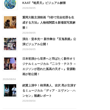
KAAT『蛙昇天』ビジュアル解禁
2026/08/05
重岡大毅主演映画『5秒で完全犯罪を生
成する方法』人物相関図＆新場面写真解
禁！
2026/08/05
演出・堂本光一 新作舞台『百鬼夜鏡』公
演ビジュアル公開！
2026/08/05
日本初演から世界へと羽ばたく新作オリ
ジナルミュージカル『二コラ・テスラ ～
エジソンが恐れた孤高の天才～』音源動
画が初公開！
2026/08/04
絶賛上演中！柿澤勇人、吉沢 亮が主演す
るミュージカル「ディア・エヴァン・ハ
ンセン」観劇レポート
2026/08/04