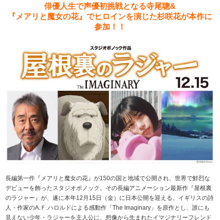
俳優人生で声優初挑戦となる寺尾聰&
『メアリと魔女の花』でヒロインを演じた杉咲花が本作に
参加！！
長編第一作『メアリと魔女の花』が150の国と地域で公開され、世界で鮮烈な
デビューを飾ったスタジオポノック。その長編アニメーション最新作『屋根裏
のラジャー』が、遂に本年12月15日（金）に日本公開を迎える。イギリスの詩
人・作家のA.Ｆ.ハロルドによる感動作「The Imaginary」を原作とし、誰にも
見えない少年・ラジャーを主人公に、想像から生まれたイマジナリーフレンド