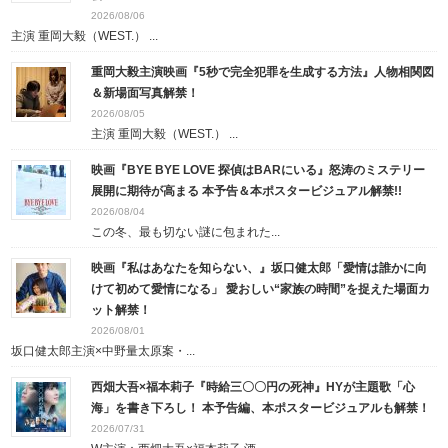
2026/08/06
主演 重岡大毅（WEST.） ...
重岡大毅主演映画『5秒で完全犯罪を生成する方法』人物相関図
＆新場面写真解禁！
2026/08/05
主演 重岡大毅（WEST.） ...
映画『BYE BYE LOVE 探偵はBARにいる』怒涛のミステリー
展開に期待が高まる 本予告＆本ポスタービジュアル解禁!!
2026/08/04
この冬、最も切ない謎に包まれた...
映画『私はあなたを知らない、』坂口健太郎「愛情は誰かに向
けて初めて愛情になる」 愛おしい“家族の時間”を捉えた場面カ
ット解禁！
2026/08/01
坂口健太郎主演×中野量太原案・...
西畑大吾×福本莉子『時給三〇〇円の死神』HYが主題歌「心
海」を書き下ろし！ 本予告編、本ポスタービジュアルも解禁！
2026/07/31