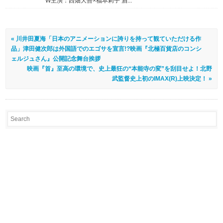
W主演：西畑大吾×福本莉子 酒...
« 川井田夏海「日本のアニメーションに誇りを持って観ていただける作
品」津田健次郎は外国語でのエゴサを宣言!?映画『北極百貨店のコンシ
ェルジュさん』公開記念舞台挨拶
映画『首』至高の環境で、史上最狂の“本能寺の変”を刮目せよ！北野
武監督史上初のIMAX(R)上映決定！ »