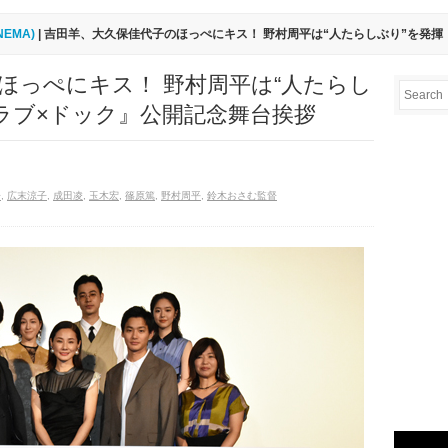
INEMA)
| 吉田羊、大久保佳代子のほっぺにキス！ 野村周平は“人たらしぶり”を発揮
ほっぺにキス！ 野村周平は“人たらし
『ラブ×ドック』公開記念舞台挨拶
子
,
広末涼子
,
成田凌
,
玉木宏
,
篠原篤
,
野村周平
,
鈴木おさむ監督