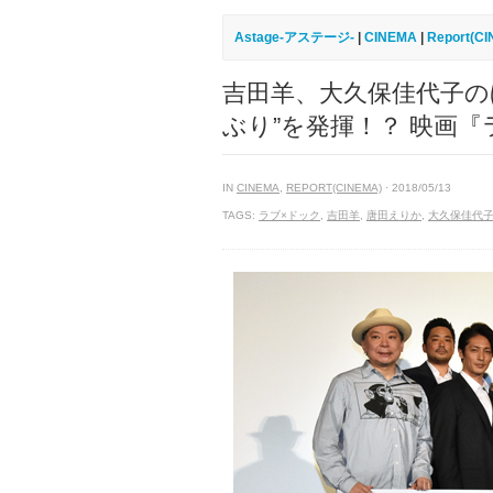
Astage-アステージ-
|
CINEMA
|
Report(C
吉田羊、大久保佳代子の
ぶり”を発揮！？ 映画
IN
CINEMA
,
REPORT(CINEMA)
· 2018/05/13
TAGS:
ラブ×ドック
,
吉田羊
,
唐田えりか
,
大久保佳代