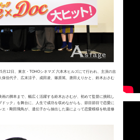
5月12日、東京・TOHOシネマズ 六本木ヒルズにて行われ、主演の吉
久保佳代子、広末涼子、成田凌、篠原篤、唐田えりかと、鈴木おさむ
映画の脚本まで、幅広く活躍する鈴木おさむが、初めて監督に挑戦し
ブドック」を舞台に、人生で成功を収めながらも、節目節目で恋愛に
シエ・剛田飛鳥が、遺伝子から抽出した薬によって恋愛模様を軌道修