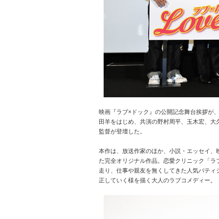
映画『ラブ×ドック』の公開記念舞台挨拶が、
田羊をはじめ、共演の野村周平、玉木宏、大
監督が登壇した。
本作は、放送作家のほか、小説・エッセイ、
た完全オリジナル作品。恋愛クリニック「ラ
走り、仕事や親友を無くしてきた人気パティ
正していく様を描く大人のラブコメディー。