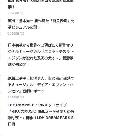
成する方法』人物相関図＆新場面写真解
禁！
2026/08/05
演出・堂本光一 新作舞台『百鬼夜鏡』公
演ビジュアル公開！
2026/08/05
日本初演から世界へと羽ばたく新作オリ
ジナルミュージカル『二コラ・テスラ ～
エジソンが恐れた孤高の天才～』音源動
画が初公開！
絶賛上演中！柿澤勇人、吉沢 亮が主演す
るミュージカル「ディア・エヴァン・ハ
ンセン」観劇レポート
2026/08/04
THE RAMPAGE・RIKU ソロライブ
『RIKUのMUSIC TIMES ～今夜限りの特
別な夜～』開催！LDH DREAM PARK 5
日目