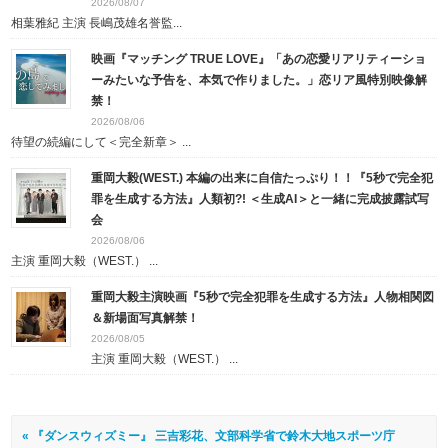
2026/08/07
相葉雅紀 主演 長嶋茂雄名誉監...
映画『マッチング TRUE LOVE』「あの恋愛リアリティーショ
ーみたいな予告を、本気で作りました。」恋リア風特別映像解
禁！
2026/08/06
待望の続編にして＜完全新章＞ ...
重岡大毅(WEST.) 本編の出来に自信たっぷり！！『5秒で完全犯
罪を生成する方法』人類初?! ＜生成AI＞と一緒に完成披露試写
会
2026/08/06
主演 重岡大毅（WEST.） ...
重岡大毅主演映画『5秒で完全犯罪を生成する方法』人物相関図
＆新場面写真解禁！
2026/08/05
主演 重岡大毅（WEST.） ...
« 『ダンスウィズミー』 三吉彩花、文部科学省で鈴木大地スポーツ庁