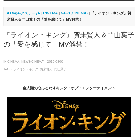
Astage-アステージ-
|
CINEMA
|
News(CINEMA)
| 『ライオン・キング』賀
来賢人＆門山葉子の「愛を感じて」MV解禁！
『ライオン・キング』賀来賢人＆門山葉子
の「愛を感じて」MV解禁！
IN
CINEMA
,
NEWS(CINEMA)
· 2019/08/03
TAGS:
ライオン・キング
,
賀来賢人
,
門山葉子
全人類の心ふるわすキング・オブ・エンターテイメント