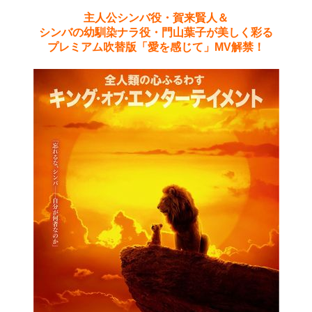
主人公シンバ役・賀来賢人＆
シンバの幼馴染ナラ役・門山葉子が美しく彩る
プレミアム吹替版「愛を感じて」MV解禁！