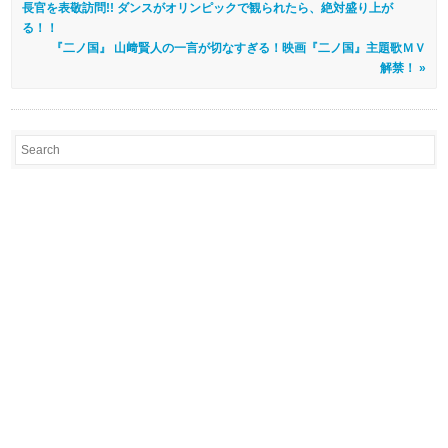
長官を表敬訪問!! ダンスがオリンピックで観られたら、絶対盛り上が
る！！
『二ノ国』 山﨑賢人の一言が切なすぎる！映画『二ノ国』主題歌ＭＶ
解禁！ »