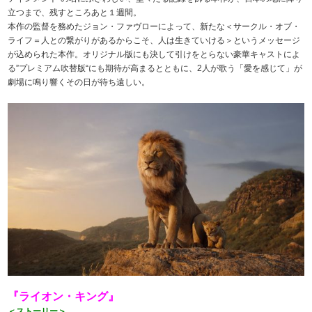
立つまで、残すところあと１週間。
本作の監督を務めたジョン・ファヴローによって、新たな＜サークル・オブ・
ライフ＝人との繋がりがあるからこそ、人は生きていける＞というメッセージ
が込められた本作。オリジナル版にも決して引けをとらない豪華キャストによ
る”プレミアム吹替版“にも期待が高まるとともに、2人が歌う「愛を感じて」が
劇場に鳴り響くその日が待ち遠しい。
『ライオン・キング』
＜ストーリー＞