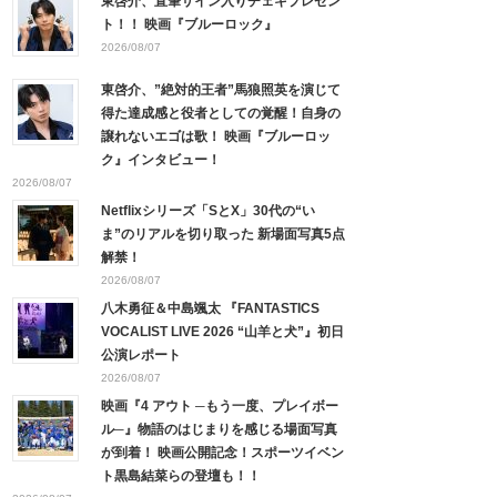
東啓介、直筆サイン入りチェキプレゼン
ト！！ 映画『ブルーロック』
2026/08/07
東啓介、”絶対的王者”馬狼照英を演じて
得た達成感と役者としての覚醒！自身の
譲れないエゴは歌！ 映画『ブルーロッ
ク』インタビュー！
2026/08/07
Netflixシリーズ「SとX」30代の“い
ま”のリアルを切り取った 新場面写真5点
解禁！
2026/08/07
八木勇征＆中島颯太 『FANTASTICS
VOCALIST LIVE 2026 “山羊と犬”』初日
公演レポート
2026/08/07
映画『4 アウト ─もう一度、プレイボー
ル─』物語のはじまりを感じる場面写真
が到着！ 映画公開記念！スポーツイベン
ト黒島結菜らの登壇も！！