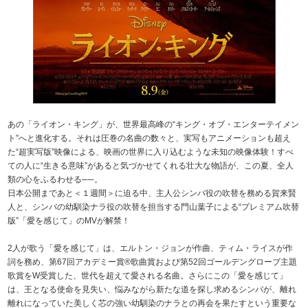
あの「ライオン・キング」が、世界最高峰の“キング・オブ・エンターテイメン
ト”へと進化する。それは圧巻の名曲の数々と、実写もアニメーションも超え
た“超実写版”映像による、映画の世界に入り込むような未知の映像体験！すべ
ての人に“生きる意味”があると気づかせてくれる壮大な物語が、この夏、全人
類の心をふるわせる──。
日本公開まであと＜１週間＞に迫る中、主人公シンバ役の吹替を務める賀来賢
人と、シンバの幼馴染ナラ役の吹替を担当する門山葉子による“プレミアム吹替
版”「愛を感じて」のMVが解禁！
2人が歌う「愛を感じて」は、エルトン・ジョンが作曲、ティム・ライスが作
詞を務め、第67回アカデミー賞®歌曲賞および第52回ゴールデングローブ主題
歌賞をW受賞した、世代を超えて愛される名曲。さらにこの「愛を感じて」
は、王となる使命を見失い、悩みながら新たな道を探し求めるシンバが、離れ
離れになっていた美しく芯の強い幼馴染のナラとの再会を果たすという重要な