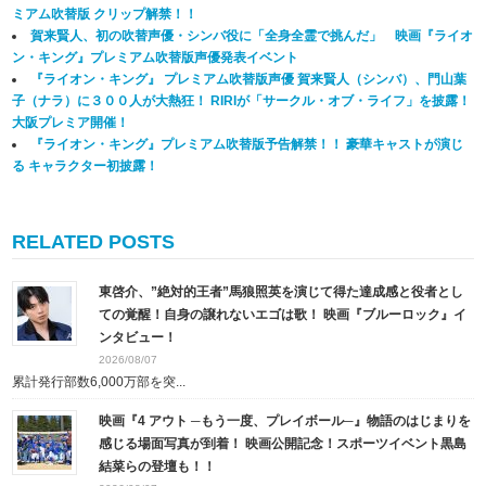
ミアム吹替版 クリップ解禁！！
賀来賢人、初の吹替声優・シンバ役に「全身全霊で挑んだ」 映画『ライオ
ン・キング』プレミアム吹替版声優発表イベント
『ライオン・キング』 プレミアム吹替版声優 賀来賢人（シンバ）、門山葉
子（ナラ）に３００人が大熱狂！ RIRIが「サークル・オブ・ライフ」を披露！
大阪プレミア開催！
『ライオン・キング』プレミアム吹替版予告解禁！！ 豪華キャストが演じ
る キャラクター初披露！
RELATED POSTS
東啓介、”絶対的王者”馬狼照英を演じて得た達成感と役者とし
ての覚醒！自身の譲れないエゴは歌！ 映画『ブルーロック』イ
ンタビュー！
2026/08/07
累計発行部数6,000万部を突...
映画『4 アウト ─もう一度、プレイボール─』物語のはじまりを
感じる場面写真が到着！ 映画公開記念！スポーツイベント黒島
結菜らの登壇も！！