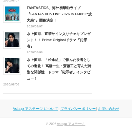
2026/08/07
FANTASTICS、海外初単独ライブ
『FANTASTICS LIVE 2026 in TAIPEI “放
大絶”』開催決定！
2026/08/07
水上恒司、直筆サイン入りチェキプレゼ
ント！！ Prime Originalドラマ『犯罪
者』
2026/08/06
水上恒司、「松永組」で掴んだ役者とし
ての進化！ 高橋一生・斎藤工と育んだ特
別な関係性 ドラマ『犯罪者』インタビ
ュー！
2026/08/06
Astage-アステージ-について
│
プライバシーポリシー
│
お問い合わせ
© 2026
Astage-アステージ-
.