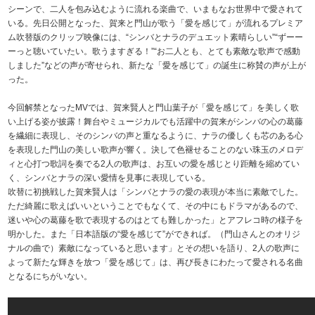
シーンで、二人を包み込むように流れる楽曲で、いまもなお世界中で愛されて
いる。先日公開となった、賀来と門山が歌う「愛を感じて」が流れるプレミア
ム吹替版のクリップ映像には、“シンバとナラのデュエット素晴らしい”“ずーー
ーっと聴いていたい。歌うますぎる！”“お二人とも、とても素敵な歌声で感動
しました”などの声が寄せられ、新たな「愛を感じて」の誕生に称賛の声が上が
った。
今回解禁となったMVでは、賀来賢人と門山葉子が「愛を感じて」を美しく歌
い上げる姿が披露！舞台やミュージカルでも活躍中の賀来がシンバの心の葛藤
を繊細に表現し、そのシンバの声と重なるように、ナラの優しくも芯のある心
を表現した門山の美しい歌声が響く。決して色褪せることのない珠玉のメロデ
ィと心打つ歌詞を奏でる2人の歌声は、お互いの愛を感じとり距離を縮めてい
く、シンバとナラの深い愛情を見事に表現している。
吹替に初挑戦した賀来賢人は「シンバとナラの愛の表現が本当に素敵でした。
ただ綺麗に歌えばいいということでもなくて、その中にもドラマがあるので、
迷いや心の葛藤を歌で表現するのはとても難しかった」とアフレコ時の様子を
明かした。また「日本語版の“愛を感じて”ができれば。（門山さんとのオリジ
ナルの曲で）素敵になっていると思います」とその想いを語り、2人の歌声に
よって新たな輝きを放つ「愛を感じて」は、再び長きにわたって愛される名曲
となるにちがいない。