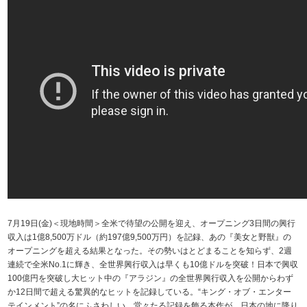
7月19日(金)＜現地時間＞全米で待望の公開を迎え、オープニング3日間の興行
収入は1億8,500万ドル（約197億9,500万円）を記録、あの『美女と野獣』の
オープニングを超える結果となった。その勢いはとどまることを知らず、2週
連続で全米No.1に輝き、全世界興行収入は早くも10億ドルを突破！日本で興収
100億円を突破し大ヒット中の『アラジン』の全世界興行収入を公開からわず
か12日間で超える驚異的なヒットを記録している。“キング・オブ・エンター
テインメント”の名にふさわしい、堂々たる記録を飾る本作が、日本の地に降り