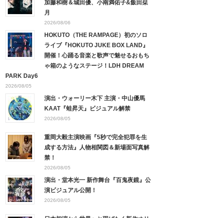
加藤和樹＆城田優、小南満佑子&飯田栞
月
2026/08/06
HOKUTO（THE RAMPAGE）初のソロ
ライブ『HOKUTO JUKE BOX LAND』
開催！心踊る音楽と歌声で魅せるおもち
ゃ箱のようなステージ！LDH DREAM
PARK Day6
2026/08/05
演出・ウォーリー木下 主演・中山優馬
KAAT『蛙昇天』ビジュアル解禁
2026/08/05
重岡大毅主演映画『5秒で完全犯罪を生
成する方法』人物相関図＆新場面写真解
禁！
2026/08/05
演出・堂本光一 新作舞台『百鬼夜鏡』公
演ビジュアル公開！
2026/08/05