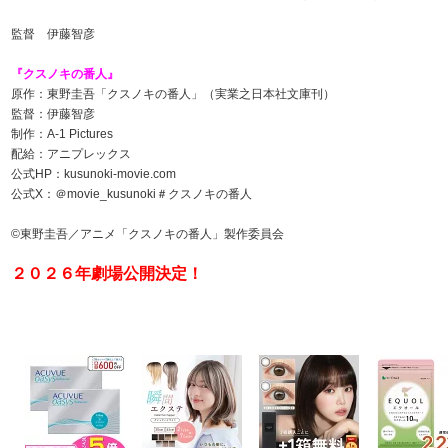
監督 伊藤智彦
『クスノキの番人』
原作：東野圭吾「クスノキの番人」（実業之日本社文庫刊）
監督：伊藤智彦
制作：A-1 Pictures
配給：アニプレックス
公式HP：kusunoki-movie.com
公式X：＠movie_kusunoki＃クスノキの番人
©東野圭吾／アニメ「クスノキの番人」製作委員会
２０２６年劇場公開決定！