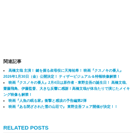
関連記事
高橋文哉 主演！ 鍵を握る叔母役に天海祐希！ 映画『クスノキの番人』
2026年1月30日（金）公開決定！ ティザービジュアル＆特報映像解禁！
映画『クスノキの番人』2月4日は原作者・東野圭吾の誕生日！ 高橋文哉、
齋藤飛鳥、伊藤監督、大きな反響に感謝！高橋文哉が体当たりで演じたメイキ
ング映像も解禁！
映画『人魚の眠る家』衝撃と感涙の予告編第2弾
映画『ある閉ざされた雪の山荘で』 東野圭吾フェア開催が決定！！
RELATED POSTS