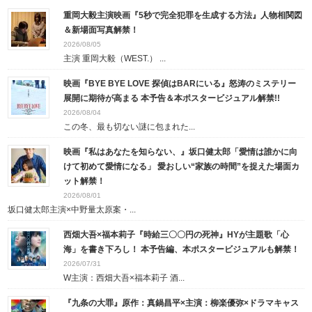
重岡大毅主演映画『5秒で完全犯罪を生成する方法』人物相関図
＆新場面写真解禁！
2026/08/05
主演 重岡大毅（WEST.） ...
映画『BYE BYE LOVE 探偵はBARにいる』怒涛のミステリー
展開に期待が高まる 本予告＆本ポスタービジュアル解禁!!
2026/08/04
この冬、最も切ない謎に包まれた...
映画『私はあなたを知らない、』坂口健太郎「愛情は誰かに向
けて初めて愛情になる」 愛おしい“家族の時間”を捉えた場面カ
ット解禁！
2026/08/01
坂口健太郎主演×中野量太原案・...
西畑大吾×福本莉子『時給三〇〇円の死神』HYが主題歌「心
海」を書き下ろし！ 本予告編、本ポスタービジュアルも解禁！
2026/07/31
W主演：西畑大吾×福本莉子 酒...
『九条の大罪』原作：真鍋昌平×主演：柳楽優弥×ドラマキャス