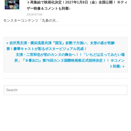
ト再集結で映画化決定！2027年1月8日（金）全国公開！ ※ティ
ザー映像＆コメントも到着♪
2026/07/30
モンスターコンテンツ「九条の大...
« 吉沢亮主演・横浜流星共演『国宝』妖艶で力強い、女形の姿が初解
禁！豪華キャストが彩るポスタービジュアル完成！
主演・二宮和也が初のカンヌの舞台へ！！「いちどは立ってみたい場
所」『８番出口』第78回カンヌ国際映画祭正式招待決定！！ ※コメン
ト到着♪ »