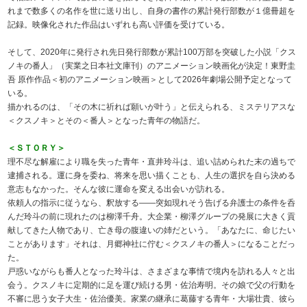
れまで数多くの名作を世に送り出し、自身の書作の累計発行部数が１億冊超を
記録。映像化された作品はいずれも高い評価を受けている。
そして、2020年に発行され先日発行部数が累計100万部を突破した小説「クス
ノキの番人」（実業之日本社文庫刊）のアニメーション映画化が決定！東野圭
吾 原作作品＜初のアニメーション映画＞として2026年劇場公開予定となって
いる。
描かれるのは、「その木に祈れば願いが叶う」と伝えられる、ミステリアスな
＜クスノキ＞とその＜番人＞となった青年の物語だ。
＜ＳＴＯＲＹ＞
理不尽な解雇により職を失った青年・直井玲斗は、追い詰められた末の過ちで
逮捕される。運に身を委ね、将来を思い描くことも、人生の選択を自ら決める
意志もなかった。そんな彼に運命を変える出会いが訪れる。
依頼人の指示に従うなら、釈放する――突如現れそう告げる弁護士の条件を呑
んだ玲斗の前に現れたのは柳澤千舟。大企業・柳澤グループの発展に大きく貢
献してきた人物であり、亡き母の腹違いの姉だという。「あなたに、命じたい
ことがあります」それは、月郷神社に佇む＜クスノキの番人＞になることだっ
た。
戸惑いながらも番人となった玲斗は、さまざまな事情で境内を訪れる人々と出
会う。クスノキに定期的に足を運び続ける男・佐治寿明。その娘で父の行動を
不審に思う女子大生・佐治優美。家業の継承に葛藤する青年・大場壮貴、彼ら