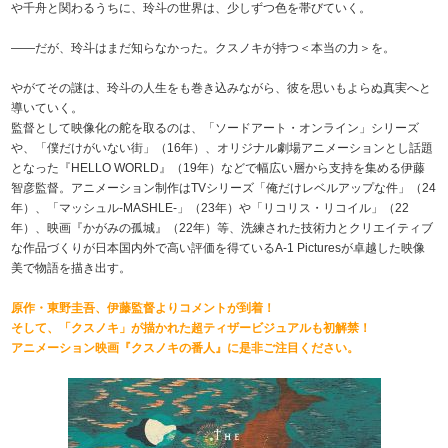
や千舟と関わるうちに、玲斗の世界は、少しずつ色を帯びていく。
――だが、玲斗はまだ知らなかった。クスノキが持つ＜本当の力＞を。
やがてその謎は、玲斗の人生をも巻き込みながら、彼を思いもよらぬ真実へと
導いていく。
監督として映像化の舵を取るのは、「ソードアート・オンライン」シリーズ
や、「僕だけがいない街」（16年）、オリジナル劇場アニメーションとし話題
となった『HELLO WORLD』（19年）などで幅広い層から支持を集める伊藤
智彦監督。アニメーション制作はTVシリーズ「俺だけレベルアップな件」（24
年）、「マッシュル-MASHLE-」（23年）や「リコリス・リコイル」（22
年）、映画『かがみの孤城』（22年）等、洗練された技術力とクリエイティブ
な作品づくりが日本国内外で高い評価を得ているA-1 Picturesが卓越した映像
美で物語を描き出す。
原作・東野圭吾、伊藤監督よりコメントが到着！
そして、「クスノキ」が描かれた超ティザービジュアルも初解禁！
アニメーション映画『クスノキの番人』に是非ご注目ください。