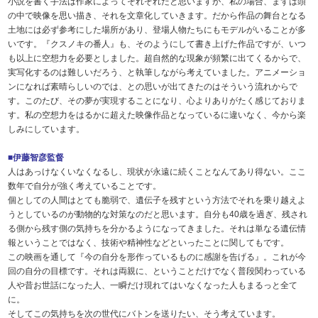
小説を書く手法は作家によってそれぞれだと思いますが、私の場合、まずは頭
の中で映像を思い描き、それを文章化していきます。だから作品の舞台となる
土地には必ず参考にした場所があり、登場人物たちにもモデルがいることが多
いです。『クスノキの番人』も、そのようにして書き上げた作品ですが、いつ
も以上に空想力を必要としました。超自然的な現象が頻繁に出てくるからで、
実写化するのは難しいだろう、と執筆しながら考えていました。アニメーショ
ンになれば素晴らしいのでは、との思いが出てきたのはそういう流れからで
す。このたび、その夢が実現することになり、心よりありがたく感じておりま
す。私の空想力をはるかに超えた映像作品となっているに違いなく、今から楽
しみにしています。
■伊藤智彦監督
人はあっけなくいなくなるし、現状が永遠に続くことなんてあり得ない。ここ
数年で自分が強く考えていることです。
個としての人間はとても脆弱で、遺伝子を残すという方法でそれを乗り越えよ
うとしているのが動物的な対策なのだと思います。自分も40歳を過ぎ、残され
る側から残す側の気持ちを分かるようになってきました。それは単なる遺伝情
報ということではなく、技術や精神性などといったことに関してもです。
この映画を通して『今の自分を形作っているものに感謝を告げる』。これが今
回の自分の目標です。それは両親に、ということだけでなく普段関わっている
人や昔お世話になった人、一瞬だけ現れてはいなくなった人もまるっと全て
に。
そしてこの気持ちを次の世代にバトンを送りたい、そう考えています。