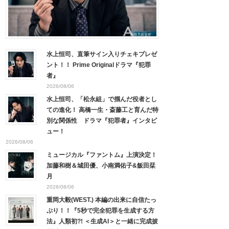
水上恒司、直筆サイン入りチェキプレゼ
ント！！ Prime Originalドラマ『犯罪
者』
2026/08/06
水上恒司、「松永組」で掴んだ役者とし
ての進化！ 高橋一生・斎藤工と育んだ特
別な関係性 ドラマ『犯罪者』インタビ
ュー！
2026/08/06
ミュージカル『ファントム』上演決定！
加藤和樹＆城田優、小南満佑子&飯田栞
月
2026/08/06
重岡大毅(WEST.) 本編の出来に自信たっ
ぷり！！『5秒で完全犯罪を生成する方
法』人類初?! ＜生成AI＞と一緒に完成披