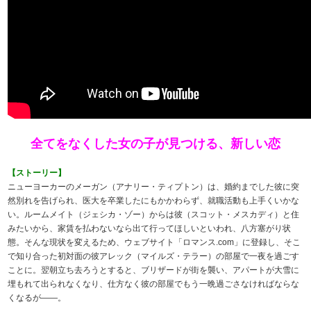
全てをなくした女の子が見つける、新しい恋
【ストーリー】
ニューヨーカーのメーガン（アナリー・ティプトン）は、婚約までした彼に突
然別れを告げられ、医大を卒業したにもかかわらず、就職活動も上手くいかな
い。ルームメイト（ジェシカ・ゾー）からは彼（スコット・メスカディ）と住
みたいから、家賃を払わないなら出て行ってほしいといわれ、八方塞がり状
態。そんな現状を変えるため、ウェブサイト「ロマンス.com」に登録し、そこ
で知り合った初対面の彼アレック（マイルズ・テラー）の部屋で一夜を過ごす
ことに。翌朝立ち去ろうとすると、ブリザードが街を襲い、アパートが大雪に
埋もれて出られなくなり、仕方なく彼の部屋でもう一晩過ごさなければならな
くなるが——。