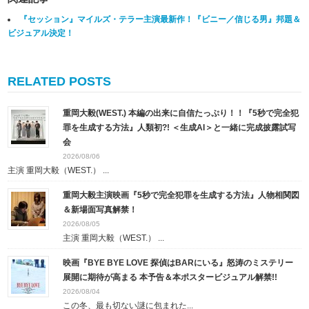
『セッション』マイルズ・テラー主演最新作！『ビニー／信じる男』邦題＆
ビジュアル決定！
RELATED POSTS
重岡大毅(WEST.) 本編の出来に自信たっぷり！！『5秒で完全犯
罪を生成する方法』人類初?! ＜生成AI＞と一緒に完成披露試写
会
2026/08/06
主演 重岡大毅（WEST.） ...
重岡大毅主演映画『5秒で完全犯罪を生成する方法』人物相関図
＆新場面写真解禁！
2026/08/05
主演 重岡大毅（WEST.） ...
映画『BYE BYE LOVE 探偵はBARにいる』怒涛のミステリー
展開に期待が高まる 本予告＆本ポスタービジュアル解禁!!
2026/08/04
この冬、最も切ない謎に包まれた...