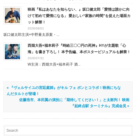
映画『私はあなたを知らない、』坂口健太郎「愛情は誰かに向
けて初めて愛情になる」 愛おしい“家族の時間”を捉えた場面カ
ット解禁！
2026/08/01
坂口健太郎主演×中野量太原案・...
西畑大吾×福本莉子『時給三〇〇円の死神』HYが主題歌「心
海」を書き下ろし！ 本予告編、本ポスタービジュアルも解禁！
2026/07/31
W主演：西畑大吾×福本莉子 酒...
« 『ヴェルサイユの宮廷庭師』がキル フェ ボンとコラボ！映画にちな
んだタルトが登場！
佐藤浩市、本田翼の演技に「期待してください！」と太鼓判！ 映画
『起終点駅 ターミナル』完成会見 »