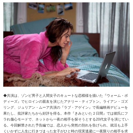
◆共演は、ゾンビ男子と人間女子のキュートな恋模様を描いた『ウォーム・ボ
ディーズ』でヒロインの親友を演じたアナリー・ティプトン。ライアン・ゴズ
リング、ジュリアン・ムーア共演の『ラブ・アゲイン』で長編映画デビューを
果たし、批評家たちから好評を得る。本作『きみといた２日間』では彼氏にフ
ラれ傷心モードで、ネットから一夜の相手を探そうとする20代女子を演じてい
る。今回解禁された予告編では、恋人から突然の別れを告げられ、就活も上手
くいかずに人生に行きづまった女子がひと時の現実逃避に一夜限りの相手を求