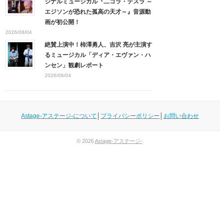
ジナルミュージカル『二コラ・テスラ ～
エジソンが恐れた孤高の天才～』音源動
画が初公開！
2026/08/04
絶賛上演中！柿澤勇人、吉沢 亮が主演す
るミュージカル「ディア・エヴァン・ハ
ンセン」観劇レポート
2026/08/04
Astage-アステージ-について
│
プライバシーポリシー
│
お問い合わせ
© 2026
Astage-アステージ-
.