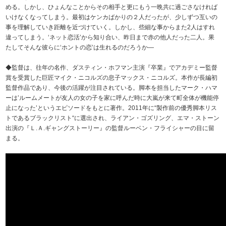
める。しかし、ひょんなことからその相手と更にもう一晩共に過ごさなければ
いけなくなってしまう。最初はケンカばかりの２人だったが、少しずつ互いの
事を理解していき距離を近づけていく。しかし、些細な事からまた2人はすれ
違ってしまう。‘ネット恋活’から知り合い、昨日まで赤の他人だった二人。果
たしてそんな彼らに‘ホントの恋’は生れるのだろうか―
◆監督は、往年の名作、ダスティン・ホフマン主演『卒業』でアカデミー監督
賞を受賞した巨匠マイク・ニコルズの息子マックス・ニコルズ。本作が長編初
監督作品であり、今後の活躍が注目されている。脚本を担当したマーク・ハマ
ーは’ルームメートが友人の女の子を家に呼んだ時に大嵐が来て町全体が機能停
止になった’というエピソードをもとに著作。2011年に“製作前の優秀脚本リス
トであるブラックリスト“に選出され、ライアン・ゴズリング、エマ・ストーン
出演の『Ｌ.Ａ.ギャングストーリー』の監督ルーベン・フライシャーの目に留
まる。