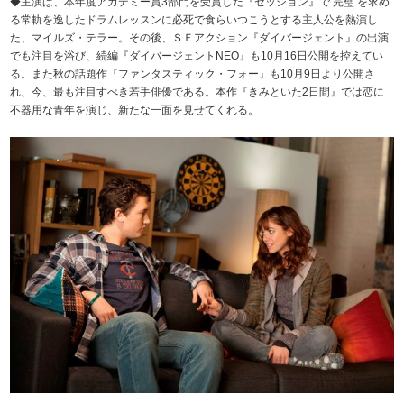
◆主演は、本年度アカデミー賞3部門を受賞した『セッション』で‘完璧’を求め
る常軌を逸したドラムレッスンに必死で食らいつこうとする主人公を熱演し
た、マイルズ・テラー。その後、ＳＦアクション『ダイバージェント』の出演
でも注目を浴び、続編『ダイバージェントNEO』も10月16日公開を控えてい
る。また秋の話題作『ファンタスティック・フォー』も10月9日より公開さ
れ、今、最も注目すべき若手俳優である。本作『きみといた2日間』では恋に
不器用な青年を演じ、新たな一面を見せてくれる。