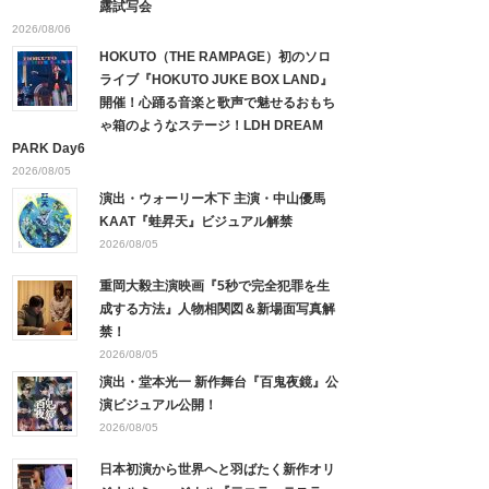
露試写会
2026/08/06
HOKUTO（THE RAMPAGE）初のソロ
ライブ『HOKUTO JUKE BOX LAND』
開催！心踊る音楽と歌声で魅せるおもち
ゃ箱のようなステージ！LDH DREAM
PARK Day6
2026/08/05
演出・ウォーリー木下 主演・中山優馬
KAAT『蛙昇天』ビジュアル解禁
2026/08/05
重岡大毅主演映画『5秒で完全犯罪を生
成する方法』人物相関図＆新場面写真解
禁！
2026/08/05
演出・堂本光一 新作舞台『百鬼夜鏡』公
演ビジュアル公開！
2026/08/05
日本初演から世界へと羽ばたく新作オリ