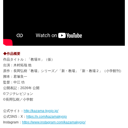
◆作品概要
作品タイトル：「教場Ⅲ」（仮）
出演：木村拓哉 他
原作：長岡弘樹「教場」シリーズ／「新・教場」「新・教場２」（小学館刊）
脚本：君塚良一
監督：中江 功
公開表記：2026年 公開
©フジテレビジョン
©長岡弘樹／小学館
公式サイト：
http://kazama-kyojo.jp/
公式SNS：X：
https://x.com/kazamakyojo
Instagram：
https://www.instagram.com/kazamakyojo/