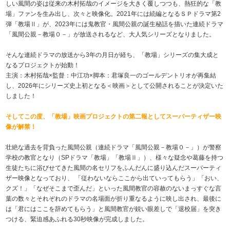
しい風間の姿は従来の木村拓哉のイメージを大きく覆しつつも、熱狂的な「教
場」ファンを生み出し、次々と映像化。2021年には続編となるＳＰドラマ第2
弾「教場Ⅱ」が、2023年には鬼教官・風間公親の誕生秘話を描いた連続ドラマ
「風間公親－教場０－」が放送されるなど、大人気シリーズとなりました。
そんな連続ドラマの放送から3年の月日が経ち、「教場」シリーズの集大成と
なるプロジェクトが始動！
主演：木村拓哉×監督：中江功×脚本：君塚良一のゴールデントリオが再集結
し、2026年にシリーズ史上初となる＜映画＞として公開されることが決定いた
しました！
そしてこの度、「教場」映画プロジェクトの第二報としてスーパーティザー映
像が解禁！
壮絶な過去を背負った風間公親（連続ドラマ「風間公親－教場０－」）が警察
学校の教官となり（SPドラマ「教場」「教場Ⅱ」）、様々な疑念や葛藤を持つ
生徒たちに浴びせてきた風間の名セリフをふんだんに盛り込んだスーパーティ
ザー映像となっており、 「従わないならここから出ていってもらう」「おい、
クズ！」「なぜそこまで歪んだ」といった風間教官の容赦のないまっすぐな言
葉の数々とそれぞれのドラマの名場面が折り重なるように映し出され、最後に
は「君にはここを辞めてもらう」と風間教官が鋭い眼差しで「退校届」を突き
つける、緊迫感あふれる30秒映像が完成しました。