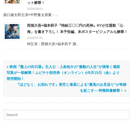
ット解禁！
2026/08/01
坂口健太郎主演×中野量太原案・...
西畑大吾×福本莉子『時給三〇〇円の死神』HYが主題歌「心
海」を書き下ろし！ 本予告編、本ポスタービジュアルも解禁！
2026/07/31
W主演：西畑大吾×福本莉子 酒...
« 映画『盤上の向日葵』主人公・上条桂介の“激動の人生”が渦巻く場面
写真が一挙解禁！ムビチケ前売券（オンライン）が8月15日（金）より
発売開始！
『ほどなく、お別れです』美空と漆原による“最高のお見送り”が奇跡
を起こす― 特報映像解禁！ »