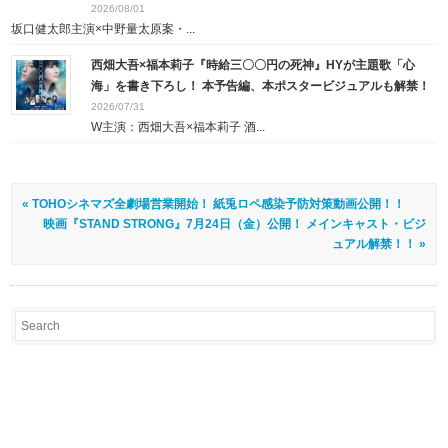
2026/08/01
坂口健太郎主演×中野量太原案・...
西畑大吾×福本莉子『時給三〇〇円の死神』HYが主題歌「心
海」を書き下ろし！ 本予告編、本ポスタービジュアルも解禁！
2026/07/31
W主演：西畑大吾×福本莉子 酒...
« TOHOシネマズ全劇場営業開始！ 紙兎ロペ感染予防対策動画公開！！
映画『STAND STRONG』7月24日（金）公開！ メインキャスト・ビジ
ュアル解禁！！ »