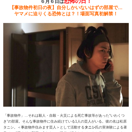
恐怖の日！
６月６日は
【事故物件初日の夜】自分しかいないはずの部屋で…
ヤマメに迫りくる恐怖とは？！場面写真初解禁！
「事故物件」…それは殺人・自殺・火災による死亡事故等があった“いわくつ
き”の部屋。そんな事故物件に住み続けている1人の芸人がいる。彼の名は松原
タニシ。＜事故物件住みます芸人＞として活動する
タニシ
氏の実体験による著