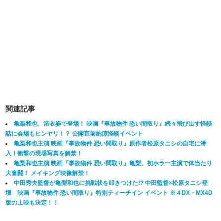
関連記事
亀梨和也、浴衣姿で登場！ 映画『事故物件 恐い間取り』続々飛び出す怪談
話に会場もヒンヤリ！？ 公開直前納涼怪談イベント
亀梨和也主演 映画『事故物件 恐い間取り』原作者松原タニシの自宅に潜
入！衝撃の現場写真を解禁！
亀梨和也主演 映画『事故物件 恐い間取り』亀梨、初ホラー主演で体当たり
大奮闘！ メイキング映像解禁！
中田秀夫監督が亀梨和也に挑戦状を叩きつけた!? 中田監督×松原タニシ登
壇 映画『事故物件 恐い間取り』特別ティーチイン イベント ※４DX・MX4D
版の上映も決定！！