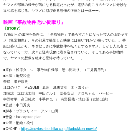
ヤマメの部屋の様子が気になる松尾だったが、電話の向こうのヤマメに奇妙な
違和感を感じる。ヤマメに忍び寄る恐怖の正体とは一体ーー。
映画『事故物件 恐い間取り』
【STORY】
TV番組への出演を条件に、「事故物件」で暮らすことになった芸人の山野ヤマ
メ（亀梨和也）。その部屋で撮影した映像には白い“何か”が映っていた…。番
組は盛り上がり、ネタ欲しさに事故物件を転々とするヤマメ。しかし人気者に
なっていく一方、次々と怪奇現象に巻き込まれていく。そしてある事故物件
で、ヤマメの想像を絶する恐怖が待っていた――。
■原作：松原タニシ「事故物件怪談 恐い間取り」（二見書房刊）
■出演：亀梨和也
奈緒 瀬戸康史
江口のりこ MEGUMI 真魚 瀧川英次 木下ほうか
加藤諒 坂口涼太郎 中田クルミ 団長安田 クロちゃん バービー
宇野祥平 高田純次 小手伸也 / 有野晋哉・濱口優（友情出演）
■監督：中田秀夫
■脚本：ブラジリィー・アン・山田
■音楽：fox capture plan
■企画・配給：松竹
■公式HP：
https://movies.shochiku.co.jp/jikobukken-movie/