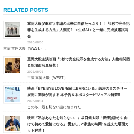
RELATED POSTS
重岡大毅(WEST.) 本編の出来に自信たっぷり！！『5秒で完全犯
罪を生成する方法』人類初?! ＜生成AI＞と一緒に完成披露試写
会
2026/08/06
主演 重岡大毅（WEST.） ...
重岡大毅主演映画『5秒で完全犯罪を生成する方法』人物相関図
＆新場面写真解禁！
2026/08/05
主演 重岡大毅（WEST.） ...
映画『BYE BYE LOVE 探偵はBARにいる』怒涛のミステリー
展開に期待が高まる 本予告＆本ポスタービジュアル解禁!!
2026/08/04
この冬、最も切ない謎に包まれた...
映画『私はあなたを知らない、』坂口健太郎「愛情は誰かに向
けて初めて愛情になる」 愛おしい“家族の時間”を捉えた場面カ
ット解禁！