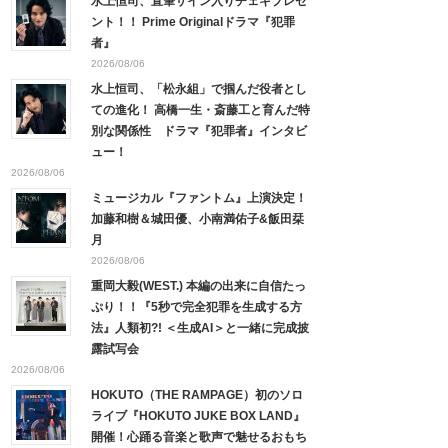
水上恒司、直筆サイン入りチェキプレゼ
ント！！ Prime Originalドラマ『犯罪
者』
2026/08/06
水上恒司、「松永組」で掴んだ役者とし
ての進化！ 高橋一生・斎藤工と育んだ特
別な関係性 ドラマ『犯罪者』インタビ
ュー！
2026/08/06
ミュージカル『ファントム』上演決定！
加藤和樹＆城田優、小南満佑子&飯田栞
月
2026/08/06
重岡大毅(WEST.) 本編の出来に自信たっ
ぷり！！『5秒で完全犯罪を生成する方
法』人類初?! ＜生成AI＞と一緒に完成披
露試写会
2026/08/06
HOKUTO（THE RAMPAGE）初のソロ
ライブ『HOKUTO JUKE BOX LAND』
開催！心踊る音楽と歌声で魅せるおもち