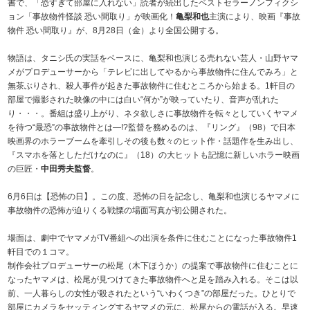
書で、「恐すぎて部屋に入れない」読者が続出したベストセラーノンフィクシ
ョン「事故物件怪談 恐い間取り」が映画化！
亀梨和也
主演により、映画『事故
物件 恐い間取り』が、8月28日（金）より全国公開する。
物語は、タニシ氏の実話をベースに、亀梨和也演じる売れない芸人・山野ヤマ
メがプロデューサーから「テレビに出してやるから事故物件に住んでみろ」と
無茶ぶりされ、殺人事件が起きた事故物件に住むところから始まる。1軒目の
部屋で撮影された映像の中には白い“何か”が映っていたり、音声が乱れた
り・・・。番組は盛り上がり、ネタ欲しさに事故物件を転々としていくヤマメ
を待つ“最恐”の事故物件とは—!?監督を務めるのは、『リング』（98）で日本
映画界のホラーブームを牽引しその後も数々のヒット作・話題作を生み出し、
『スマホを落としただけなのに』（18）の大ヒットも記憶に新しいホラー映画
の巨匠・
中田秀夫監督
。
6月6日は【恐怖の日】。この度、恐怖の日を記念し、亀梨和也演じるヤマメに
事故物件の恐怖が迫りくる戦慄の場面写真が初公開された。
場面は、劇中でヤマメがTV番組への出演を条件に住むことになった事故物件1
軒目での１コマ。
制作会社プロデューサーの松尾（木下ほうか）の提案で事故物件に住むことに
なったヤマメは、松尾が見つけてきた事故物件へと足を踏み入れる。そこは以
前、一人暮らしの女性が殺されたという“いわくつき”の部屋だった。ひとりで
部屋にカメラをセッティングするヤマメの元に、松尾からの電話が入る。早速