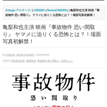
Astage-アステージ-
|
CINEMA
|
News(CINEMA)
| 亀梨和也主演 映画『事
故物件 恐い間取り』 ヤマメに迫りくる恐怖とは？！場面写真初解禁！
亀梨和也主演 映画『事故物件 恐い間取
り』 ヤマメに迫りくる恐怖とは？！場面
写真初解禁！
IN
CINEMA
,
NEWS(CINEMA)
· 2020/06/06
TAGS:
中田秀夫監督
,
亀梨和也
,
事故物件 恐い間取り
,
松原タニシ