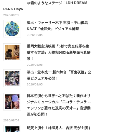
ゃ箱のようなステージ！LDH DREAM
PARK Day6
2026/08/05
演出・ウォーリー木下 主演・中山優馬
KAAT『蛙昇天』ビジュアル解禁
2026/08/05
重岡大毅主演映画『5秒で完全犯罪を生
成する方法』人物相関図＆新場面写真解
禁！
2026/08/05
演出・堂本光一 新作舞台『百鬼夜鏡』公
演ビジュアル公開！
2026/08/05
日本初演から世界へと羽ばたく新作オリ
ジナルミュージカル『二コラ・テスラ ～
エジソンが恐れた孤高の天才～』音源動
画が初公開！
2026/08/04
絶賛上演中！柿澤勇人、吉沢 亮が主演す