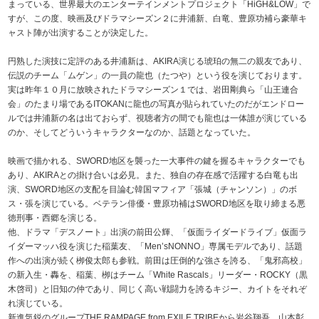
まっている、世界最大のエンターテインメントプロジェクト「HiGH&LOW」で
すが、この度、映画及びドラマシーズン２に井浦新、白竜、豊原功補ら豪華キ
ャスト陣が出演することが決定した。
円熟した演技に定評のある井浦新は、AKIRA演じる琥珀の無二の親友であり、
伝説のチーム「ムゲン」の一員の龍也（たつや）という役を演じております。
実は昨年１０月に放映されたドラマシーズン１では、岩田剛典ら「山王連合
会」のたまり場であるITOKANに龍也の写真が貼られていたのだがエンドロー
ルでは井浦新の名は出ておらず、視聴者方の間でも龍也は一体誰が演じている
のか、そしてどういうキャラクターなのか、話題となっていた。
映画で描かれる、SWORD地区を襲った一大事件の鍵を握るキャラクターでも
あり、AKIRAとの掛け合いは必見。また、独自の存在感で活躍する白竜も出
演、SWORD地区の支配を目論む韓国マフィア「張城（チャンソン）」のボ
ス・張を演じている。ベテラン俳優・豊原功補はSWORD地区を取り締まる悪
徳刑事・西郷を演じる。
他、ドラマ「デスノート」出演の前田公輝、「仮面ライダードライブ」仮面ラ
イダーマッハ役を演じた稲葉友、「Men’sNONNO」専属モデルであり、話題
作への出演が続く栁俊太郎も参戦。前田は圧倒的な強さを誇る、「鬼邪高校」
の新入生・轟を、稲葉、栁はチーム「White Rascals」リーダー・ROCKY（黒
木啓司）と旧知の仲であり、同じく高い戦闘力を誇るキジー、カイトをそれぞ
れ演じている。
新進気鋭のグループTHE RAMPAGE from EXILE TRIBEから岩谷翔吾、山本彰