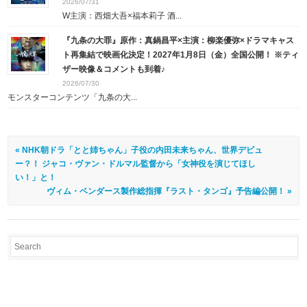
2026/07/31
W主演：西畑大吾×福本莉子 酒...
『九条の大罪』原作：真鍋昌平×主演：柳楽優弥×ドラマキャス
ト再集結で映画化決定！2027年1月8日（金）全国公開！ ※ティ
ザー映像＆コメントも到着♪
2026/07/30
モンスターコンテンツ「九条の大...
« NHK朝ドラ「とと姉ちゃん」子役の内田未来ちゃん、世界デビュ
ー？！ ジャコ・ヴァン・ドルマル監督から「女神役を演じてほし
い！」と！
ヴィム・ベンダース製作総指揮『ラスト・タンゴ』予告編公開！ »