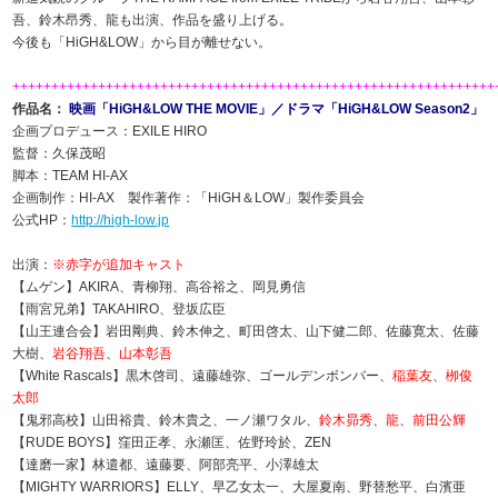
吾、鈴木昂秀、龍も出演、作品を盛り上げる。
今後も「HiGH&LOW」から目が離せない。
++++++++++++++++++++++++++++++++++++++++++++++++++++++++++++++
作品名：
映画「HiGH&LOW THE MOVIE」／ドラマ「HiGH&LOW Season2」
企画プロデュース：EXILE HIRO
監督：久保茂昭
脚本：TEAM HI-AX
企画制作：HI-AX 製作著作：「HiGH＆LOW」製作委員会
公式HP：
http://high-low.jp
出演：
※赤字が追加キャスト
【ムゲン】AKIRA、青柳翔、高谷裕之、岡見勇信
【雨宮兄弟】TAKAHIRO、登坂広臣
【山王連合会】岩田剛典、鈴木伸之、町田啓太、山下健二郎、佐藤寛太、佐藤
大樹、
岩谷翔吾
、
山本彰吾
【White Rascals】黒木啓司、遠藤雄弥、ゴールデンボンバー、
稲葉友
、
栁俊
太郎
【鬼邪高校】山田裕貴、鈴木貴之、一ノ瀬ワタル、
鈴木昴秀
、
龍
、
前田公輝
【RUDE BOYS】窪田正孝、永瀬匡、佐野玲於、ZEN
【達磨一家】林遣都、遠藤要、阿部亮平、小澤雄太
【MIGHTY WARRIORS】ELLY、早乙女太一、大屋夏南、野替愁平、白濱亜