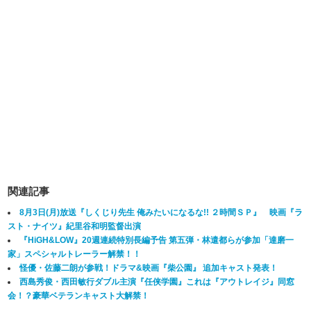
関連記事
8月3日(月)放送『しくじり先生 俺みたいになるな!! ２時間ＳＰ』 映画『ラ
スト・ナイツ』紀里谷和明監督出演
『HiGH&LOW』20週連続特別長編予告 第五弾・林遣都らが参加「達磨一
家」スペシャルトレーラー解禁！！
怪優・佐藤二朗が参戦！ドラマ&映画『柴公園』 追加キャスト発表！
西島秀俊・西田敏行ダブル主演『任侠学園』これは『アウトレイジ』同窓
会！？豪華ベテランキャスト大解禁！