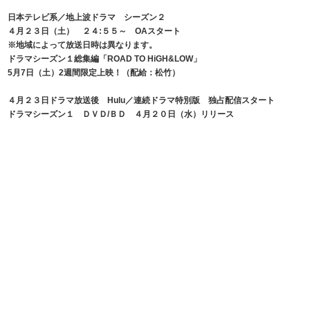
日本テレビ系／地上波ドラマ シーズン２
４月２３日（土） ２４:５５～ OAスタート
※地域によって放送日時は異なります。
ドラマシーズン１総集編「ROAD TO HiGH&LOW」
5月7日（土）2週間限定上映！（配給：松竹）
４月２３日ドラマ放送後 Hulu／連続ドラマ特別版 独占配信スタート
ドラマシーズン１ ＤＶＤ/ＢＤ ４月２０日（水）リリース