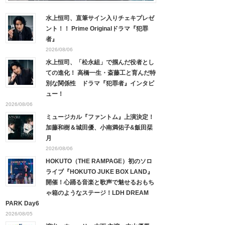
水上恒司、直筆サイン入りチェキプレゼ
ント！！ Prime Originalドラマ『犯罪
者』
2026/08/06
水上恒司、「松永組」で掴んだ役者とし
ての進化！ 高橋一生・斎藤工と育んだ特
別な関係性 ドラマ『犯罪者』インタビ
ュー！
2026/08/06
ミュージカル『ファントム』上演決定！
加藤和樹＆城田優、小南満佑子&飯田栞
月
2026/08/06
HOKUTO（THE RAMPAGE）初のソロ
ライブ『HOKUTO JUKE BOX LAND』
開催！心踊る音楽と歌声で魅せるおもち
ゃ箱のようなステージ！LDH DREAM
PARK Day6
2026/08/05