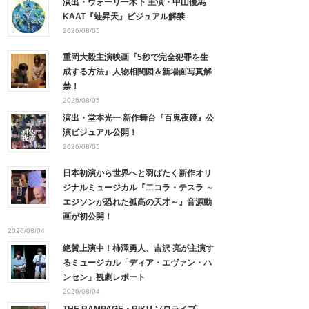
演出・ウォーリー木下 主演・中山優馬
KAAT『蛙昇天』ビジュアル解禁
2026/08/05
重岡大毅主演映画『5秒で完全犯罪を生
成する方法』人物相関図＆新場面写真解
禁！
2026/08/05
演出・堂本光一 新作舞台『百鬼夜鏡』公
演ビジュアル公開！
2026/08/05
日本初演から世界へと羽ばたく新作オリ
ジナルミュージカル『二コラ・テスラ ～
エジソンが恐れた孤高の天才～』音源動
画が初公開！
2026/08/04
絶賛上演中！柿澤勇人、吉沢 亮が主演す
るミュージカル「ディア・エヴァン・ハ
ンセン」観劇レポート
2026/08/04