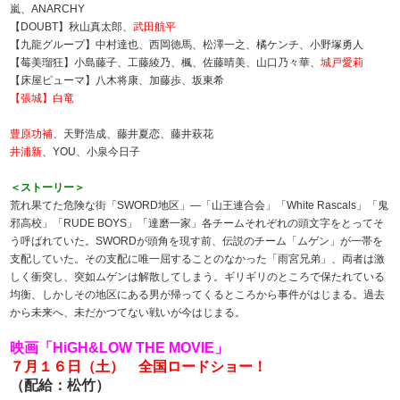
嵐、ANARCHY
【DOUBT】秋山真太郎、
武田航平
【九龍グループ】中村達也、西岡徳馬、松澤一之、橘ケンチ、小野塚勇人
【莓美瑠狂】小島藤子、工藤綾乃、楓、佐藤晴美、山口乃々華、
城戸愛莉
【床屋ピューマ】八木将康、加藤歩、坂東希
【張城】白竜
豊原功補
、天野浩成、藤井夏恋、藤井萩花
井浦新
、YOU、小泉今日子
＜ストーリー＞
荒れ果てた危険な街「SWORD地区」―「山王連合会」「White Rascals」「鬼
邪高校」「RUDE BOYS」「達磨一家」各チームそれぞれの頭文字をとってそ
う呼ばれていた。SWORDが頭角を現す前、伝説のチーム「ムゲン」が一帯を
支配していた。その支配に唯一屈することのなかった「雨宮兄弟」、両者は激
しく衝突し、突如ムゲンは解散してしまう。ギリギリのところで保たれている
均衡、しかしその地区にある男が帰ってくるところから事件がはじまる。過去
から未来へ、未だかつてない戦いが今はじまる。
映画「HiGH&LOW THE MOVIE」
７月１６日（土） 全国ロードショー！
（配給：松竹）