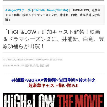
Astage-アステージ-
|
CINEMA
|
News(CINEMA)
| 「HiGH&LOW」追加キ
ャスト解禁！映画＆ドラマシーズン２に、井浦新、白竜、豊原功補らが出
演！
「HiGH&LOW」追加キャスト解禁！映画
＆ドラマシーズン２に、井浦新、白竜、豊
原功補らが出演！
IN
CINEMA
,
NEWS(CINEMA)
,
NEWS(TV)
· 2016/04/14
TAGS:
HIGH&LOW
,
井浦新
,
白竜
,
豊原功補
井浦新×AKIRA×青柳翔×岩田剛典×鈴木伸之
超豪華キャスト揃い踏み!!