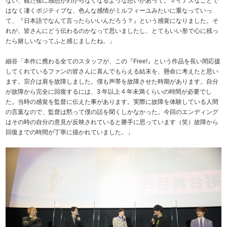
ない、観た後に感想がわからなくなるような想いがあって。マイナスなことで
はなく凄くポジティブな、色んな感情がミルフィーユみたいに重なっていっ
て、『日本語でなんて言ったらいいんだろう？』という感覚になりました。そ
れが、皆さんにどう伝わるのかなって思いましたし、とてもいい形で心に残っ
たら嬉しいなってふと感じましたね。」
細谷「本作に携わる全てのスタッフが、この『Free!』という作品を長い間応援
してくれているファンの皆さんに喜んでもらえる結末を、懸命に考えたと思い
ます。宗介は肩を故障しました。僕も声帯を故障させた時期があります。自分
が故障から完全に回復するには、3 年以上 4 年未満くらいの時間が必要でし
た。当時の感覚を監督に伝えた事があります。実際に故障を体験している人間
の言葉なので、監督は黙って僕の話を聞くしかなかった。今回のエンディング
はその時の自分の意見が反映されていると勝手に思っています（笑）故障から
回復までの時間が丁寧に描かれていました。」