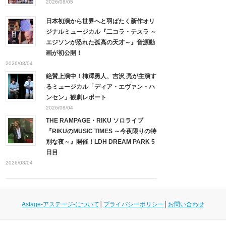
2026/08/05
日本初演から世界へと羽ばたく新作オリ
ジナルミュージカル『二コラ・テスラ ～
エジソンが恐れた孤高の天才～』音源動
画が初公開！
2026/08/04
絶賛上演中！柿澤勇人、吉沢 亮が主演す
るミュージカル「ディア・エヴァン・ハ
ンセン」観劇レポート
2026/08/04
THE RAMPAGE・RIKU ソロライブ
『RIKUのMUSIC TIMES ～今夜限りの特
別な夜～』開催！LDH DREAM PARK 5
日目
2026/08/04
Astage-アステージ-について
│
プライバシーポリシー
│
お問い合わせ