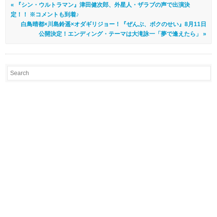
« 『シン・ウルトラマン』津田健次郎、外星人・ザラブの声で出演決
定！！ ※コメントも到着♪
白鳥晴都×川島鈴遥×オダギリジョー！『ぜんぶ、ボクのせい』8月11日
公開決定！エンディング・テーマは大滝詠一「夢で逢えたら」 »