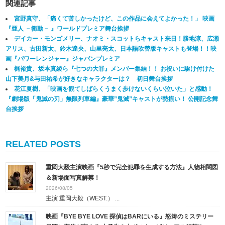
関連記事
宮野真守、「痛くて苦しかったけど、この作品に会えてよかった！」 映画
『亜人 －衝動－ 』ワールドプレミア舞台挨拶
デイカー・モンゴメリー、ナオミ・スコットらキャスト来日！勝地涼、広瀬
アリス、古田新太、鈴木達央、山里亮太、日本語吹替版キャストも登場！！映
画『パワーレンジャー』ジャパンプレミア
梶裕貴、坂本真綾ら『七つの大罪』メンバー集結！！ お祝いに駆け付けた
山下美月&与田祐希が好きなキャラクターは？ 初日舞台挨拶
花江夏樹、「映画を観てしばらくうまく歩けないくらい泣いた」と感動！
『劇場版「鬼滅の刃」無限列車編』豪華”鬼滅”キャストが勢揃い！ 公開記念舞
台挨拶
RELATED POSTS
重岡大毅主演映画『5秒で完全犯罪を生成する方法』人物相関図
＆新場面写真解禁！
2026/08/05
主演 重岡大毅（WEST.） ...
映画『BYE BYE LOVE 探偵はBARにいる』怒涛のミステリー