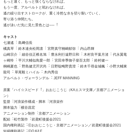
もっと速く、もっと強くならなければ。
もう⼀度、アルベルトと戦わなければ。
遙の繰り出すストロークが、重く冷然な⽔を切り裂いていく。
寄り添う仲間たち。
遙が泳いだ先に⾒た景⾊とは──︕
キャスト
七瀬遙︓ 島﨑信⻑
橘真琴︓ 鈴⽊達央松岡凛︓ 宮野真守桐嶋郁弥︓ 内⼭昂輝
⼭崎宗介︓ 細⾕佳正椎名旭︓ 豊永利⾏遠野⽇和︓ ⽊村良平葉⽉渚︓ 代永翼⻯
ヶ崎怜︓ 平川⼤輔似⿃愛⼀郎︓ 宮⽥幸季御⼦柴百太郎︓ 鈴村健⼀
桐嶋夏也︓ 野島健児芹沢尚︓ ⽇野聡鴫野貴澄︓ 鈴⽊千尋⾦城楓︓ ⼩野⼤輔東
⿓司︓ 草尾毅ミハイル︓ ⽊内秀信
アルベルト・ヴォーランデル︓ JEFF MANNING
原案「ハイ☆スピード︕」おおじこうじ（KAエスマ⽂庫／京都アニメーショ
ン）
監督︓河浪栄作構成・脚本︓河浪栄作
脚本協⼒︓横⾕昌宏
アニメーション制作︓京都アニメーション
配給︓松⽵製作︓岩鳶町後援会2021
国内権利表記︓ⓒおおじこうじ・京都アニメーション／岩鳶町後援会2021
短縮権利表記︓ⓒO.K/I.F