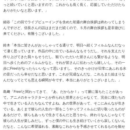
っと続いていくと思いますので、これからも長く長く、応援していただけたら
ありがたいなと思います。」
細谷「この回でライブビューイングを含めた初週の舞台挨拶は終わってしまう
んですけど、信長さんの話はまだまだ続くので、５月の舞台挨拶も是非遊びに
来てください。有難うございました。」
鈴木「本当に皆さんがおっしゃってる通りで、明日へ続くフィルムなんだなっ
て凄く思っています。作品の中に出ているみんなもそうだし、それを支えたり
作り上げてきた我々もそうだし、観ていただいた皆さんにも繋がるような、明
日へ歩くためのフィルムかなと。それが皆さんに伝わったら嬉しいし、その一
歩にFree!がなったらいいなって思いますし、そのきっかけが日常にあふれる水
の音だったら幸せだなと思います。これが完成なんだな、これもまた始まりな
んだなってとても思える瞬間が今です。本当にありがとうございました。」
島﨑「Free!と関わってきて、『あ、だからか！』って腑に落ちたことがあっ
て。アニメのキャラクターとか作られた世界とかじゃなくて、完全に僕たちの
中で生きている人たちなんですよね。あの世界があって、そこにみんなが生き
ている。あくまで彼らの人生の一部をこうやってフィルムに切り取ったものが
あるだけで、彼らもあっちで生きてるんだと思うから、終わりなんじゃなくて
彼らの人生が楽しみだし、ずっと僕の中にも生き続けていくから寂しくないん
だなと。こんなに希望溢れる、素敵なこれからを予感させてくれるものを観せ