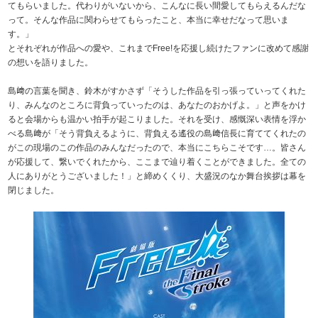
てもらいました。代わりがいないから、こんなに長い間愛してもらえるんだな
って。そんな作品に関わらせてもらったこと、本当に幸せだなって思いま
す。」
とそれぞれが作品への愛や、これまでFree!を応援し続けたファンに改めて感謝
の想いを語りました。
島﨑の言葉を聞き、鈴木がすかさず「そうした作品を引っ張っていってくれた
り、みんなのところに背負っていったのは、あなたのおかげよ。」と声をかけ
ると会場からも温かい拍手が起こりました。それを受け、感慨深い表情を浮か
べる島﨑が「そう背負えるように、背負える遙役の島﨑信長に育ててくれたの
がこの現場のこの作品のみんなだったので、本当にこちらこそです…。皆さん
が応援して、繋いでくれたから、ここまで辿り着くことができました。全ての
人にありがとうございました！」と締めくくり、大盛況のなか舞台挨拶は幕を
閉じました。