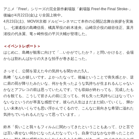
アニメ「Free!」シリーズの完全新作劇場版「劇場版 Free!-the Final Stroke-」
後編が4月22日(金)より全国上映中。
4月23日(土)、MOVIX京都 ドルビーシネマにて本作の公開記念舞台挨拶を実施
し、七瀬遙役の島﨑信長、橘真琴役の鈴木達央、山崎宗介役の細谷佳正、葉月
渚役の代永翼、竜ヶ崎怜役の平川大輔が登壇した。
＜イベントレポート＞
はじめに、島﨑が観客に向けて「…いかがでしたか？」と問いかけると、会場
からは割れんばかりの大きな拍手が巻き起こった。
さっそく、公開を迎えた今の気持ちを聞かれた5人。
島﨑「なんか嬉しいです。よかったなって。後編ということで喪失感とか、逆
に肩の荷が降りたみたいな、何かを失ったような気持ちが生まれるんじゃない
かなとアフレコの前は思っていたんです。でも収録が終わっても、完成したも
のを観ても、こうして皆さんの前に立っても、何も失った気持ちにはなってい
ないなというのが率直な感想です。彼らの人生はまだまだ続いていくし、輝か
しい未来がいくらでも思い浮かんでくるので、こんなに前向きな希望に溢れた
気持ちでいられるんだなって思っています。」
鈴木「長いこと我々もフィルムに関わってきたということもあって、ひと言で
は言い表せない何かになったんだなっていう。自身ではなかなか持ったことの