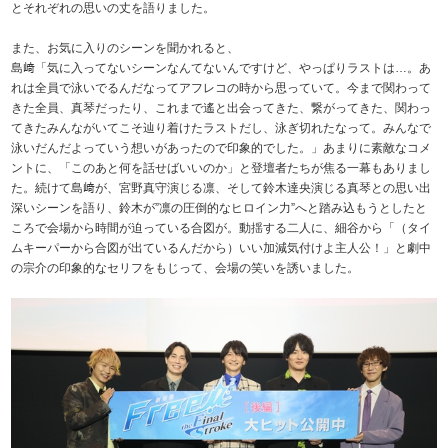
とそれぞれの思いの丈を語りました。
また、お気に入りのシーンを聞かれると、
島﨑「気に入ってないシーンなんてないんですけど、やっぱりラストは…。あ
れは全員で泳いでるんだなってアフレコの時から思っていて。今まで関わって
きた全員、真琴だったり、これまで遙と出会ってきた、繋がってきた、関わっ
てきたみんながいてこそ辿り着けたラストだし、泳ぎ切れたなって。みんなで
泳いだんだよっていう想いがあったので印象的でした。」あまりに素敵なコメ
ントに、「このあと何を話せばいいのか」と登壇者たちが焦る一幕もありまし
た。続けて島﨑が、宮野真守演じる凛、そして鈴木達央演じる真琴との思い出
深いシーンを語り、鈴木が”凛の圧倒的なヒロイン力”へと踏み込もうとしたと
ころで会場から時間が迫っている合図が。動揺する二人に、細谷から「（タイ
ムキーパーから合図が出ているんだから）いい加減気付けよ主人公！」と劇中
の宗介の印象的なセリフをもじって、会場の笑いを誘いました。