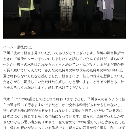
イベント最後には、
平川「改めて皆さま見ていただいてありがとうございます。前編の舞台挨拶の
ときに『最後のターンをついにしました』と話していたんですけど、彼らの人
生とか、彼らの水泳はこれからもずっと続いていくんだなと。まだまだ道が長
く長く続いていくんだな、みんなの気持ちの中や僕らの気持ちの中でFree!は、
夏は終わらないんだなと感じました。皆さまには、彼らの行末を想像していた
だきながら、応援していただけたら嬉しいなと思います。どうぞ今後とも、彼
らをよろしくお願いします。愛してあげてください。」
代永「Free!の物語としてはこれで終わりますけども、平川さんの言うように彼
らの道は続いて行きますのでまたどこかで交わる瞬間があるかもしれないし、
別々の道を歩む瞬間があるかもしれないし、1期から観ていただいている方に
は本当にそう感じてもらえる作品になっています。僕らも、楽屋ずっと話が尽
きないぐらい思い出がありすぎて…全て含めてFree!を愛している皆さんだった
り、僕らの想いが詰まっている作品です。皆さんの応援が続く限り、Free!はず