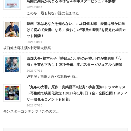
展開に期待が高まる 本予告＆本ポスタービジュアル解禁!!
2026/08/04
この冬、最も切ない謎に包まれた...
映画『私はあなたを知らない、』坂口健太郎「愛情は誰かに向
けて初めて愛情になる」 愛おしい“家族の時間”を捉えた場面カ
ット解禁！
2026/08/01
坂口健太郎主演×中野量太原案・...
西畑大吾×福本莉子『時給三〇〇円の死神』HYが主題歌「心
海」を書き下ろし！ 本予告編、本ポスタービジュアルも解禁！
2026/07/31
W主演：西畑大吾×福本莉子 酒...
『九条の大罪』原作：真鍋昌平×主演：柳楽優弥×ドラマキャス
ト再集結で映画化決定！2027年1月8日（金）全国公開！ ※ティ
ザー映像＆コメントも到着♪
2026/07/30
モンスターコンテンツ「九条の大...