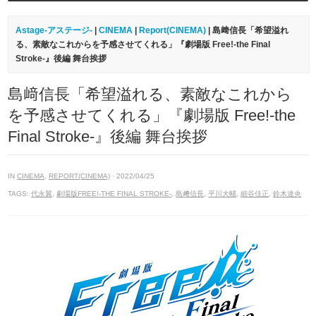
Astage-アステージ-
|
CINEMA
|
Report(CINEMA)
| 島﨑信長「希望溢れ
る、素敵なこれからを予感させてくれる」『劇場版 Free!-the Final
Stroke-』後編 舞台挨拶
島﨑信長「希望溢れる、素敵なこれから
を予感させてくれる」『劇場版 Free!-the
Final Stroke-』後編 舞台挨拶
IN
CINEMA
,
REPORT(CINEMA)
· 2022/04/25
TAGS:
代永翼
,
劇場版FREE!-THE FINAL STROKE-
,
島﨑信長
,
平川大輔
,
細谷佳正
,
鈴木達央