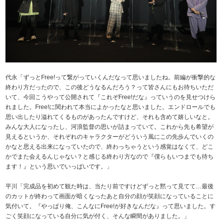
代永「ずっとFree!って繋がっていくんだなって思いましたね。前編が衝撃的な
終わり方だったので、この後どうなるんだろう？って皆さんにもお待ちいただ
いて、今回こうやって公開されて『これぞFree!だな』っていうのを見せつけら
れました。Free!に関われて本当によかったなと思いました。エンドロールでも
思い出したり溢れてくるものがあったんですけど、それも含めて嬉しいなと。
みんな大人になったし、河浪監督の思いが詰まっていて。これから先も希望が
見えるというか、それぞれのキャラクターがどういう風にこの先歩んでいくの
かなと思える出来になっていたので、終わっちゃうという感覚はなくて、どこ
かでまた会えるんじゃない？と感じる終わり方なので『僕らもいつまでも待ち
ます！』という思いでいっぱいです。」
平川「完成品を初めて観た時は、当たり前ですけどずっと黙って見てて…最後
のカットが終わって画面が暗くなったあと自分の顔が笑顔になっていることに
気付いて。『やっぱり俺、こんなにFree!が好きなんだな』って思いました。す
ごく笑顔になっている自分に気が付く、そんな瞬間がありました。」