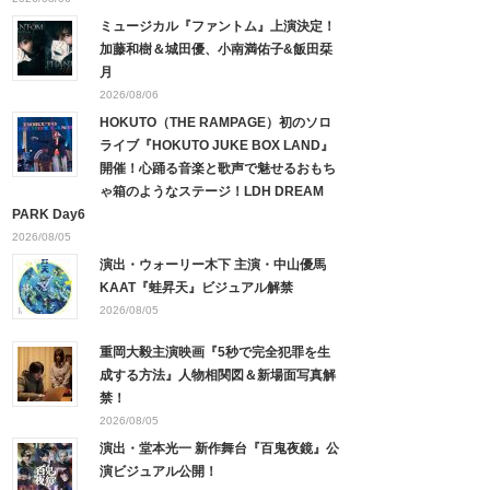
ミュージカル『ファントム』上演決定！
加藤和樹＆城田優、小南満佑子&飯田栞
月
2026/08/06
HOKUTO（THE RAMPAGE）初のソロ
ライブ『HOKUTO JUKE BOX LAND』
開催！心踊る音楽と歌声で魅せるおもち
ゃ箱のようなステージ！LDH DREAM
PARK Day6
2026/08/05
演出・ウォーリー木下 主演・中山優馬
KAAT『蛙昇天』ビジュアル解禁
2026/08/05
重岡大毅主演映画『5秒で完全犯罪を生
成する方法』人物相関図＆新場面写真解
禁！
2026/08/05
演出・堂本光一 新作舞台『百鬼夜鏡』公
演ビジュアル公開！