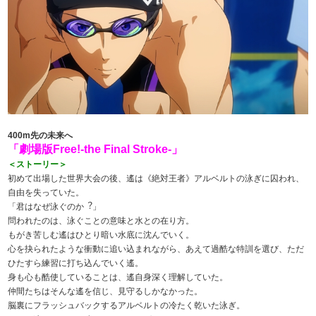
400m先の未来へ
「劇場版Free!-the Final Stroke-」
＜ストーリー＞
初めて出場した世界⼤会の後、遙は《絶対王者》アルベルトの泳ぎに囚われ、
⾃由を失っていた。
「君はなぜ泳ぐのか︖」
問われたのは、泳ぐことの意味と⽔との在り⽅。
もがき苦しむ遙はひとり暗い⽔底に沈んでいく。
⼼を抉られたような衝動に追い込まれながら、あえて過酷な特訓を選び、ただ
ひたすら練習に打ち込んでいく遙。
⾝も⼼も酷使していることは、遙⾃⾝深く理解していた。
仲間たちはそんな遙を信じ、⾒守るしかなかった。
脳裏にフラッシュバックするアルベルトの冷たく乾いた泳ぎ。