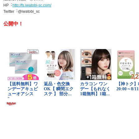
HP︓
http://fs.iwatobi-sc.com/
Twitter︓@iwatobi_sc
公開中！