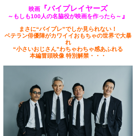
『バイプレイヤーズ
映画
』
～もしも100人の名脇役が映画を作ったら～
まさに“バイプレ”でしか見られない！
ベテラン俳優陣がカワイイおもちゃの世界で大暴
れ
“小さいおじさん”わちゃわちゃ感あふれる
本編冒頭映像 特別解禁・・・