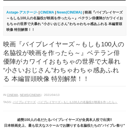
Astage-アステージ-
|
CINEMA
|
News(CINEMA)
| 映画『バイプレイヤーズ
～もしも100人の名脇役が映画を作ったら～』ベテラン俳優陣がカワイイお
もちゃの世界で大暴れ
“小さいおじさん”わちゃわちゃ感あふれる 本編冒頭
映像 特別解禁！！
映画『バイプレイヤーズ～もしも100人の
名脇役が映画を作ったら～』ベテラン俳
優陣がカワイイおもちゃの世界で大暴れ
“小さいおじさん”わちゃわちゃ感あふれ
る 本編冒頭映像 特別解禁！！
IN
CINEMA
,
NEWS(CINEMA)
· 2021/04/13
TAGS:
バイプレイヤーズ
,
バイプレイヤーズ～もしも100人の名脇役が映画を作ったら～
総勢100人の名だたるバイプレイヤーズが全員本人役で出演!!
日本映画史上、最も壮大なスケールでお贈りする名脇役たちの‟バイプレ祭り”