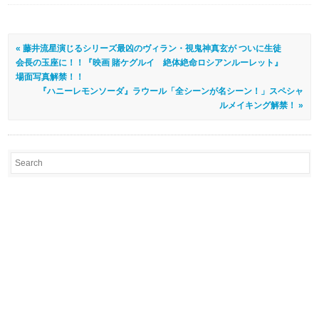
« 藤井流星演じるシリーズ最凶のヴィラン・視鬼神真玄が ついに生徒
会長の玉座に！！『映画 賭ケグルイ 絶体絶命ロシアンルーレット』
場面写真解禁！！
『ハニーレモンソーダ』ラウール「全シーンが名シーン！」スペシャ
ルメイキング解禁！ »