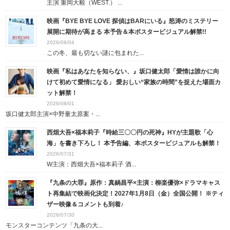
主演 重岡大毅（WEST.） ...
映画『BYE BYE LOVE 探偵はBARにいる』怒涛のミステリー
展開に期待が高まる 本予告＆本ポスタービジュアル解禁!!
2026/08/04
この冬、最も切ない謎に包まれた...
映画『私はあなたを知らない、』坂口健太郎「愛情は誰かに向
けて初めて愛情になる」 愛おしい“家族の時間”を捉えた場面カ
ット解禁！
2026/08/01
坂口健太郎主演×中野量太原案・...
西畑大吾×福本莉子『時給三〇〇円の死神』HYが主題歌「心
海」を書き下ろし！ 本予告編、本ポスタービジュアルも解禁！
2026/07/31
W主演：西畑大吾×福本莉子 酒...
『九条の大罪』原作：真鍋昌平×主演：柳楽優弥×ドラマキャス
ト再集結で映画化決定！2027年1月8日（金）全国公開！ ※ティ
ザー映像＆コメントも到着♪
2026/07/30
モンスターコンテンツ「九条の大...