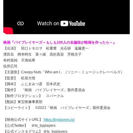
映画『バイプレイヤーズ～もしも100人の名脇役が映画を作ったら～』
【出演】 田口トモロヲ 松重豊 光石研 遠藤憲一
濱田岳 柄本時生 菜々緒 高杉真宙 芳根京子
有村架純 天海祐希
役所広司
【主題歌】Creepy Nuts「Who am I」（ソニー・ミュージックレーベルズ）
【監督】 松居大悟
【脚本】 ふじきみつ彦 宮本武史
【製作】 「映画 バイプレイヤーズ」製作委員会
【制作プロダクション】 スパークル
【配給】東宝映像事業部
【コピーライト】 ©2021「映画 バイプレイヤーズ」製作委員会
【映画公式サイトURL】
https://byplayers.jp/
【公式Twitter】 ＠tx_byplayers
【公式インスタグラム】 ＠tx_byplayers