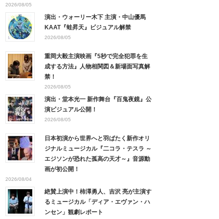
2026/08/05
演出・ウォーリー木下 主演・中山優馬
KAAT『蛙昇天』ビジュアル解禁
2026/08/05
重岡大毅主演映画『5秒で完全犯罪を生
成する方法』人物相関図＆新場面写真解
禁！
2026/08/05
演出・堂本光一 新作舞台『百鬼夜鏡』公
演ビジュアル公開！
2026/08/05
日本初演から世界へと羽ばたく新作オリ
ジナルミュージカル『二コラ・テスラ ～
エジソンが恐れた孤高の天才～』音源動
画が初公開！
2026/08/04
絶賛上演中！柿澤勇人、吉沢 亮が主演す
るミュージカル「ディア・エヴァン・ハ
ンセン」観劇レポート