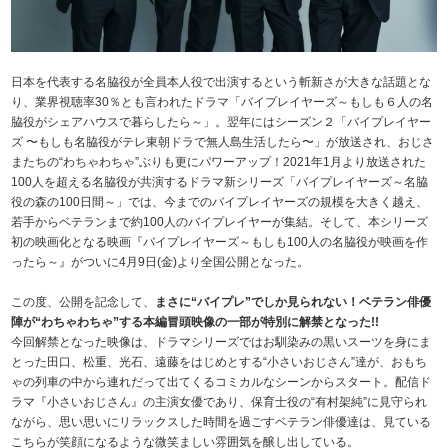
日本を代表する名脇役が全員本人役で出演するという斬新さが大きな話題とな
り、業界視聴率30％とも言われたドラマ「バイプレイヤーズ～もしも６人の名
脇役がシェアハウスで暮らしたら～」。翌年にはシーズン２「バイプレイヤー
ズ 〜もしも名脇役がテレ東朝ドラで無人島生活したら〜」が放送され、おじさ
またちの“わちゃわちゃ”ぶりも更にパワーアップ！2021年1月より放送された
100人を超える名脇役が共演するドラマ新シリーズ「バイプレイヤーズ～名脇
役の森の100日間～」では、今までのバイプレイヤーズの規模を大きく越え、
若手からベテランまで約100人のバイプレイヤーが集結。そして、本シリーズ
初の映画化となる映画『バイプレイヤーズ～もしも100人の名脇役が映画を作
ったら～』がついに4月9日(金)より全国公開となった。
この度、公開を記念して、
まさに“バイプレ”でしか見られない！ベテラン俳優
陣が“わちゃわちゃ”する本編冒頭映像の一部が特別に解禁となった!!
今回解禁となった映像は、ドラマシリーズではお馴染みの黒いスーツを身にま
とった田口、松重、光石、遠藤をはじめとする“小さいおじさん”達が、おもち
ゃの列車の中から連れだって出てくるコミカルなシーンからスタート。配信ド
ラマ『小さいおじさん』の主演女優であり、保育士役の“有村架純”に見守られ
ながら、思い思いにリラックスした時間を過ごすベテラン俳優達は、見ている
こちらが笑顔になるような微笑ましい雰囲気を醸し出している。