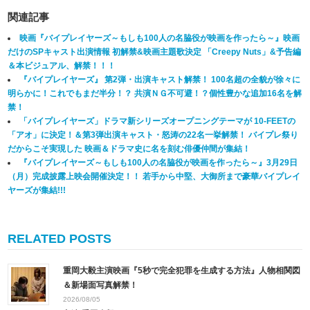
関連記事
映画『バイプレイヤーズ～もしも100人の名脇役が映画を作ったら～』映画
だけのSPキャスト出演情報 初解禁&映画主題歌決定 「Creepy Nuts」&予告編
＆本ビジュアル、解禁！！！
『バイプレイヤーズ』 第2弾・出演キャスト解禁！ 100名超の全貌が徐々に
明らかに！これでもまだ半分！？ 共演ＮＧ不可避！？個性豊かな追加16名を解
禁！
「バイプレイヤーズ」ドラマ新シリーズオープニングテーマが 10-FEETの
「アオ」に決定！＆第3弾出演キャスト・怒涛の22名一挙解禁！ バイプレ祭り
だからこそ実現した 映画＆ドラマ史に名を刻む俳優仲間が集結！
『バイプレイヤーズ～もしも100人の名脇役が映画を作ったら～』3月29日
（月）完成披露上映会開催決定！！ 若手から中堅、大御所まで豪華バイプレイ
ヤーズが集結!!!
RELATED POSTS
重岡大毅主演映画『5秒で完全犯罪を生成する方法』人物相関図
＆新場面写真解禁！
2026/08/05