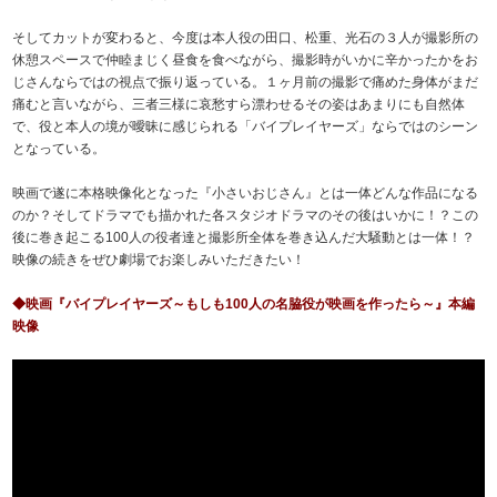
そしてカットが変わると、今度は本人役の田口、松重、光石の３人が撮影所の
休憩スペースで仲睦まじく昼食を食べながら、撮影時がいかに辛かったかをお
じさんならではの視点で振り返っている。１ヶ月前の撮影で痛めた身体がまだ
痛むと言いながら、三者三様に哀愁すら漂わせるその姿はあまりにも自然体
で、役と本人の境が曖昧に感じられる「バイプレイヤーズ」ならではのシーン
となっている。
映画で遂に本格映像化となった『小さいおじさん』とは一体どんな作品になる
のか？そしてドラマでも描かれた各スタジオドラマのその後はいかに！？この
後に巻き起こる100人の役者達と撮影所全体を巻き込んだ大騒動とは一体！？
映像の続きをぜひ劇場でお楽しみいただきたい！
◆映画『バイプレイヤーズ～もしも100人の名脇役が映画を作ったら～』本編
映像