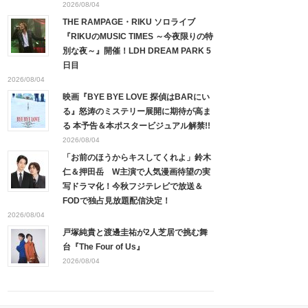
2026/08/04
THE RAMPAGE・RIKU ソロライブ
『RIKUのMUSIC TIMES ～今夜限りの特
別な夜～』開催！LDH DREAM PARK 5
日目
2026/08/04
映画『BYE BYE LOVE 探偵はBARにい
る』怒涛のミステリー展開に期待が高ま
る 本予告＆本ポスタービジュアル解禁!!
2026/08/04
「お前のほうからキスしてくれよ」鈴木
仁＆押田岳 W主演で人気漫画待望の実
写ドラマ化！今秋フジテレビで放送＆
FODで独占見放題配信決定！
2026/08/04
戸塚純貴と渡邊圭祐が2人芝居で挑む舞
台『The Four of Us』
2026/08/04