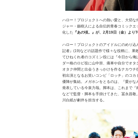
ハロー！プロジェクトへの熱い愛と、大切な
ジャー・劔樹人による自伝的青春コミックエ
化した
『あの頃。』が、2月19日（金）よりT
ハロー！プロジェクトのアイドルにのめり込ん
記者』(19)などの話題作で様々な役柄に、
てひねくれ者のコズミン役には『今日から俺は
ダー格のロビ役に山中崇、痛車や自分でオタク
オタク仲間と出会うきっかけを作るナカウチ
初出演となるお笑いコンビ「ロッチ」のコカ
優陣が集結。メガホンをとるのは、『愛がなんだ』
発表している今泉力哉。脚本は、これまで『南瓜
などで監督・脚本を手掛けてきた、冨永昌敬
川白紙が劇伴を担当する。