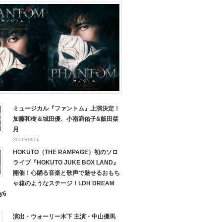
ミュージカル『ファントム』上演決定！
加藤和樹＆城田優、小南満佑子&飯田栞
月
2026/08/06
HOKUTO（THE RAMPAGE）初のソロ
ライブ『HOKUTO JUKE BOX LAND』
開催！心踊る音楽と歌声で魅せるおもち
ゃ箱のようなステージ！LDH DREAM
y6
演出・ウォーリー木下 主演・中山優馬