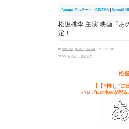
Astage-アステージ-
|
CINEMA
|
News(CIN
松坂桃李 主演 映画『
定！
IN
CINEMA
,
NEWS(CINEMA)
· 2021/02/08
TAGS:
あの頃。
,
松坂桃李
松
【【“推し”に
ハロプロの名曲が彩る