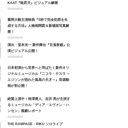
KAAT『蛙昇天』ビジュアル解禁
2026/08/05
重岡大毅主演映画『5秒で完全犯罪を生
成する方法』人物相関図＆新場面写真解
禁！
2026/08/05
演出・堂本光一 新作舞台『百鬼夜鏡』公
演ビジュアル公開！
2026/08/05
日本初演から世界へと羽ばたく新作オリ
ジナルミュージカル『二コラ・テスラ ～
エジソンが恐れた孤高の天才～』音源動
画が初公開！
絶賛上演中！柿澤勇人、吉沢 亮が主演す
るミュージカル「ディア・エヴァン・ハ
ンセン」観劇レポート
2026/08/04
THE RAMPAGE・RIKU ソロライブ