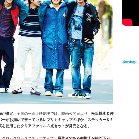
@astag
売が決定
。全国の一部上映劇場では、映画公開日より、
松坂桃李＆仲
バーがお揃いで被っているレプリカキャップのほか、ステッカー＆キ
真を使用したクリアファイル３点セットが発売となる。
とクロックワークスストア限定で、
原作者である劔樹人が描き下ろし