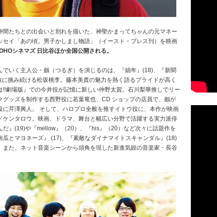
仲間たちとの出会いと別れを描いた、神聖かまってちゃんの元マネー
ッセイ「あの頃。男子かしまし物語」（イースト・プレス刊）を映画
OHOシネマズ 日比谷ほか全国公開される。
でいく主人公・劔（つるぎ）を演じるのは、『娼年』(18)、『新聞
果敢に挑み続ける松坂桃李。藤本美貴の魅力を熱く語るプライドが高く
!!劇場版』での今井役が記憶に新しい仲野太賀。石川梨華推しでリー
グッズを制作する西野役に若葉竜也、CD ショップの店員で、劔が
役に芹澤興人。 そして、ハロプロ全般を推すイトウ役に、本作が映画
ドケンタロウ。映画、ドラマ、舞台と幅広い分野で活躍する実力派俳
(19)や『mellow』（20）、『his』（20）など次々に話題作を
とマヨネーズ』 (17)、『素敵なダイナマイトスキャンダル』(18)
。また、ネット音楽シーンから頭角を現した新進気鋭の音楽家・長谷