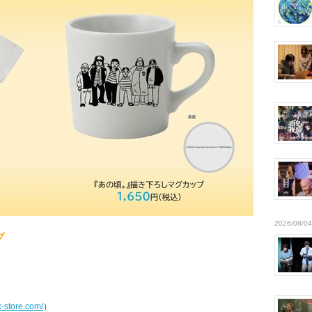
2026/08/04
プ
k-store.com/
）