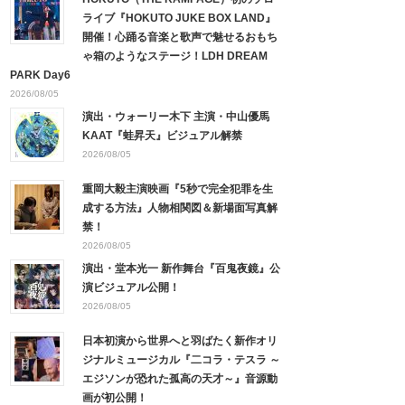
ライブ『HOKUTO JUKE BOX LAND』
開催！心踊る音楽と歌声で魅せるおもち
ゃ箱のようなステージ！LDH DREAM
PARK Day6
2026/08/05
演出・ウォーリー木下 主演・中山優馬
KAAT『蛙昇天』ビジュアル解禁
2026/08/05
重岡大毅主演映画『5秒で完全犯罪を生
成する方法』人物相関図＆新場面写真解
禁！
2026/08/05
演出・堂本光一 新作舞台『百鬼夜鏡』公
演ビジュアル公開！
2026/08/05
日本初演から世界へと羽ばたく新作オリ
ジナルミュージカル『二コラ・テスラ ～
エジソンが恐れた孤高の天才～』音源動
画が初公開！