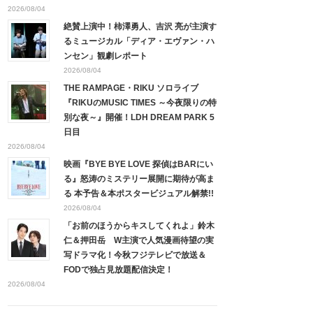
2026/08/04
絶賛上演中！柿澤勇人、吉沢 亮が主演す
るミュージカル「ディア・エヴァン・ハ
ンセン」観劇レポート
2026/08/04
THE RAMPAGE・RIKU ソロライブ
『RIKUのMUSIC TIMES ～今夜限りの特
別な夜～』開催！LDH DREAM PARK 5
日目
2026/08/04
映画『BYE BYE LOVE 探偵はBARにい
る』怒涛のミステリー展開に期待が高ま
る 本予告＆本ポスタービジュアル解禁!!
2026/08/04
「お前のほうからキスしてくれよ」鈴木
仁＆押田岳 W主演で人気漫画待望の実
写ドラマ化！今秋フジテレビで放送＆
FODで独占見放題配信決定！
2026/08/04