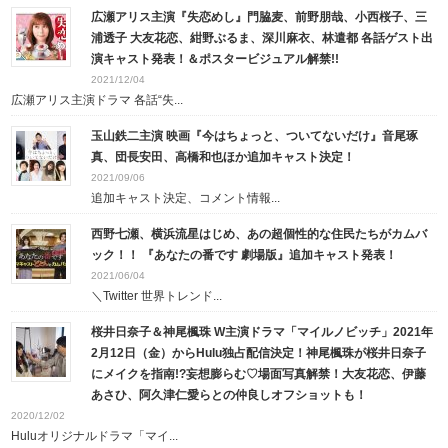
広瀬アリス主演『失恋めし』門脇麦、前野朋哉、小西桜子、三
浦透子 大友花恋、紺野ぶるま、深川麻衣、林遣都 各話ゲスト出
演キャスト発表！＆ポスタービジュアル解禁!!
2021/12/04
広瀬アリス主演ドラマ 各話“失...
玉山鉄二主演 映画『今はちょっと、ついてないだけ』音尾琢
真、団長安田、高橋和也ほか追加キャスト決定！
2021/09/06
追加キャスト決定、コメント情報...
西野七瀬、横浜流星はじめ、あの超個性的な住民たちがカムバ
ック！！ 『あなたの番です 劇場版』追加キャスト発表！
2021/06/04
＼Twitter 世界トレンド...
桜井日奈子＆神尾楓珠 W主演ドラマ「マイルノビッチ」2021年
2月12日（金）からHulu独占配信決定！神尾楓珠が桜井日奈子
にメイクを指南!?妄想膨らむ♡場面写真解禁！大友花恋、伊藤
あさひ、阿久津仁愛らとの仲良しオフショットも！
2020/12/02
Huluオリジナルドラマ「マイ...