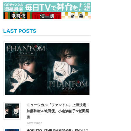
LAST POSTS
ミュージカル『ファントム』上演決定！
加藤和樹＆城田優、小南満佑子&飯田栞
月
2026/08/06
HOKUTO（THE RAMPAGE）初のソロ