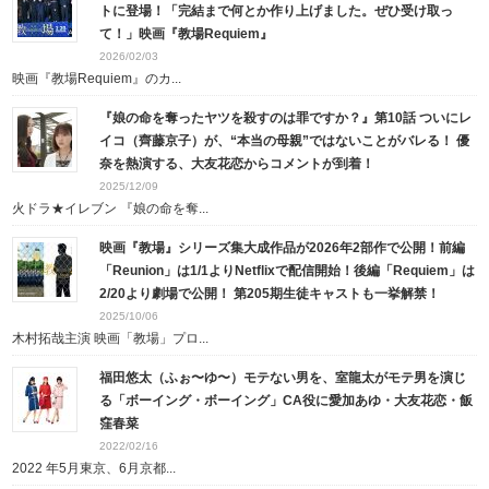
トに登場！「完結まで何とか作り上げました。ぜひ受け取っ
て！」映画『教場Requiem』
2026/02/03
映画『教場Requiem』のカ...
『娘の命を奪ったヤツを殺すのは罪ですか？』第10話 ついにレ
イコ（齊藤京子）が、“本当の母親”ではないことがバレる！ 優
奈を熱演する、大友花恋からコメントが到着！
2025/12/09
火ドラ★イレブン 『娘の命を奪...
映画『教場』シリーズ集大成作品が2026年2部作で公開！前編
「Reunion」は1/1よりNetflixで配信開始！後編「Requiem」は
2/20より劇場で公開！ 第205期生徒キャストも一挙解禁！
2025/10/06
木村拓哉主演 映画「教場」プロ...
福⽥悠太（ふぉ〜ゆ〜）モテない男を、室⿓太がモテ男を演じ
る「ボーイング・ボーイング」CA役に愛加あゆ・大友花恋・飯
窪春菜
2022/02/16
2022 年5月東京、6月京都...