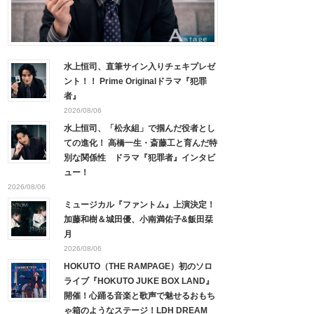
水上恒司、直筆サイン入りチェキプレゼ
ント！！ Prime Originalドラマ『犯罪
者』
2026/08/06
水上恒司、「松永組」で掴んだ役者とし
ての進化！ 高橋一生・斎藤工と育んだ特
別な関係性 ドラマ『犯罪者』インタビ
ュー！
2026/08/06
ミュージカル『ファントム』上演決定！
加藤和樹＆城田優、小南満佑子&飯田栞
月
2026/08/06
HOKUTO（THE RAMPAGE）初のソロ
ライブ『HOKUTO JUKE BOX LAND』
開催！心踊る音楽と歌声で魅せるおもち
ゃ箱のようなステージ！LDH DREAM