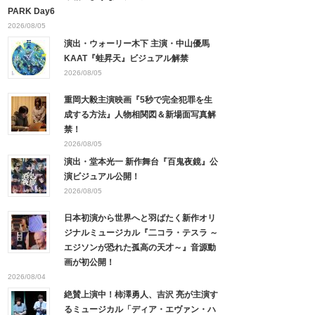
PARK Day6
2026/08/05
演出・ウォーリー木下 主演・中山優馬
KAAT『蛙昇天』ビジュアル解禁
2026/08/05
重岡大毅主演映画『5秒で完全犯罪を生
成する方法』人物相関図＆新場面写真解
禁！
2026/08/05
演出・堂本光一 新作舞台『百鬼夜鏡』公
演ビジュアル公開！
2026/08/05
日本初演から世界へと羽ばたく新作オリ
ジナルミュージカル『二コラ・テスラ ～
エジソンが恐れた孤高の天才～』音源動
画が初公開！
2026/08/04
絶賛上演中！柿澤勇人、吉沢 亮が主演す
るミュージカル「ディア・エヴァン・ハ