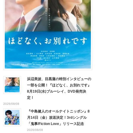
浜辺美波、目黒蓮の特別インタビューの
一部を公開！『ほどなく、お別れです』
8月19日(水)ブルーレイ、DVD発売決
定！
2026/08/08
『中島健人のオールナイトニッポン』8
月14日（金）放送決定！3rdシングル
「鬼事/Fiction Love」リリース記念
2026/08/08