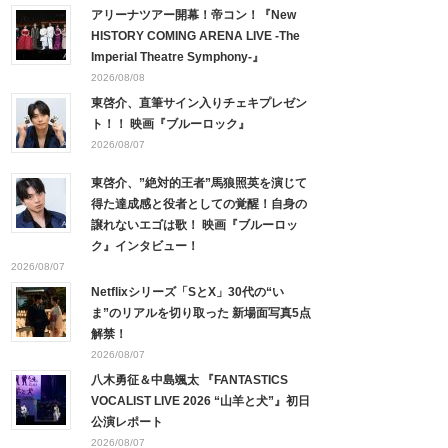
アリーナツアー開幕！帝コン！『New
HISTORY COMING ARENA LIVE -The
Imperial Theatre Symphony-』
2026/08/08
東啓介、直筆サイン入りチェキプレゼン
ト！！ 映画『ブルーロック』
2026/08/07
東啓介、”絶対的王者”馬狼照英を演じて
得た達成感と役者としての覚醒！自身の
譲れないエゴは歌！ 映画『ブルーロッ
ク』インタビュー！
2026/08/07
Netflixシリーズ「SとX」30代の“い
ま”のリアルを切り取った 新場面写真5点
解禁！
2026/08/07
八木勇征＆中島颯太 『FANTASTICS
VOCALIST LIVE 2026 “山羊と犬”』初日
公演レポート
2026/08/07